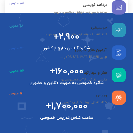
85
مدرس
برنامه نویسی
برنامه نویسی وب، موبایل، دیتابیس، بازی و ...
18
مدرس
موسیقی
+2,900
گیتار کلاسیک، فلامنکو، پیانو، سه تار، تار، ویولن و ...
شاگرد آنلاین خارج از کشور
52
مدرس
آزمون های خارجی
آزمون YOS، SAT، IMAT، TOMER و ...
+160,000
53
مدرس
هنر و مهارتها
عکاسی، نقاشی، قرآن، خوشنویسی و ...
شاگرد خصوصی به صورت آنلاین و حضوری
14
مدرس
ورزش
+1,700,000
شنا، بدنسازی، یوگا، شطرنج، تنیس و ...
ساعت کلاس تدریس خصوصی