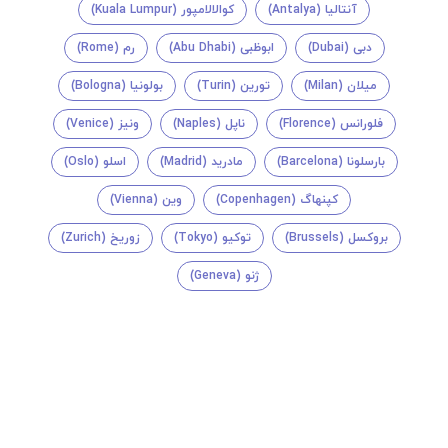
آنتالیا (Antalya)
کوالالامپور (Kuala Lumpur)
دبی (Dubai)
ابوظبی (Abu Dhabi)
رم (Rome)
میلان (Milan)
تورین (Turin)
بولونیا (Bologna)
فلورانس (Florence)
ناپل (Naples)
ونیز (Venice)
بارسلونا (Barcelona)
مادرید (Madrid)
اسلو (Oslo)
کپنهاگ (Copenhagen)
وین (Vienna)
بروکسل (Brussels)
توکیو (Tokyo)
زوریخ (Zurich)
ژنو (Geneva)