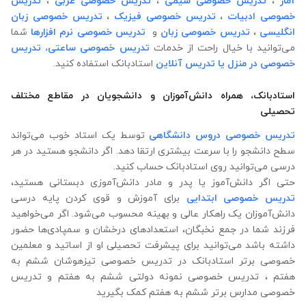
آمار
،
تدریس خصوصی شیمی
،
تدریس خصوصی عربی
،
تدریس
خصوصی ادبیات
،
تدریس خصوصی فیزیک
،
تدریس خصوصی زبان
انگلیسی
،
تدریس خصوصی زبان
و
تدریس خصوصی نرم افزارها
شما
می‌توانید با خیال راحت از خدمات
تدریس خصوصی ساعتی،
تدریس
خصوصی در منزل
یا تدریس آنلاین
استادبانک استفاده کنید.
استادبانک، همراه دانش‌آموزان و دانشجویان در مقاطع مختلف
تحصیلی
تدریس خصوصی دروس دانشگاهی
توسط یک استاد خوب می‌تواند
سطح دانشجو را با سرعت بیشتری ارتقا دهد. اگر دانشجو هستید در هر
درسی می‌توانید روی استادبانک حساب کنید.
حتی اگر دانش‌آموز یا پدر و مادر دانش‌آموزی دبستانی هستید،
تدریس خصوصی ابتدایی
برای آموزش و قوی کردن پایه درسی
دانش‌آموزان یک راهکار عالی و بهینه محسوب می‌شود. اگر می‌خواهید
فرزند شما در جمع نخبگان، استعدادهای درخشان و سمپادی‌ها حضور
داشته باشد می‌توانید برای پیشرفت تحصیلی او از اساتید و معلمین
خصوصی برتر استادبانک در تدریس خصوصی تیزهوشان ششم به
هفتم ، تدریس خصوصی نمونه دولتی ششم به هفتم و تدریس
خصوصی مدارس برتر ششم به هفتم کمک بگیرید