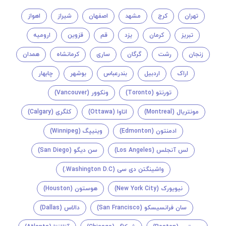
تهران
کرج
مشهد
اصفهان
شیراز
اهواز
تبریز
کرمان
یزد
قم
قزوین
ارومیه
زنجان
رشت
گرگان
ساری
کرمانشاه
همدان
اراک
اردبیل
بندرعباس
بوشهر
چابهار
تورنتو (Toronto)
ونکوور (Vancouver)
مونتريال (Montreal)
اتاوا (Ottawa)
کلگری (Calgary)
ادمنتون (Edmonton)
وینیپگ (Winnipeg)
لس آنجلس (Los Angeles)
سن دیگو (San Diego)
واشینگتن دی سی (Washington D.C.)
نیویورک (New York City)
هوستون (Houston)
سان فرانسیسکو (San Francisco)
دالاس (Dallas)