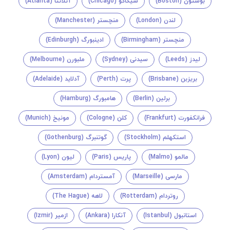
بوستون (Boston)
شیکاگو (Chicago)
آتلانتا (Atlanta)
لندن (London)
منچستر (Manchester)
منچستر (Birmingham)
ادینبورگ (Edinburgh)
لیدز (Leeds)
سیدنی (Sydney)
ملبورن (Melbourne)
بریزبن (Brisbane)
پرت (Perth)
آدلاید (Adelaide)
برلین (Berlin)
هامبورگ (Hamburg)
فرانکفورت (Frankfurt)
کلن (Cologne)
مونیخ (Munich)
استکهلم (Stockholm)
گوتنبرگ (Gothenburg)
مالمو (Malmo)
پاریس (Paris)
لیون (Lyon)
مارسی (Marseille)
آمستردام (Amsterdam)
روتردام (Rotterdam)
لاهه (The Hague)
استانبول (Istanbul)
آنکارا (Ankara)
ازمیر (Izmir)