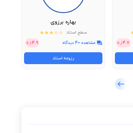
بهاره برزوی
سطح استاد:
4.7
مشاهده 40 دیدگاه
4.9
مشاهد
از
5
از
5
رزومه استاد