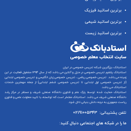
برترین اساتید فیزیک
برترین اساتید شیمی
برترین اساتید زیست
استادبانک، بزرگترین شبکه تدریس خصوصی در ایران
استادبانک پلتفرم
تدریس خصوصی در منزل و آنلاین
می باشد که از سال ۱۳۹۴ مشغول فعالیت در این
زمینه می باشد.
تدریس خصوصی ریاضی
،
تدریس خصوصی زبان انگلیسی
و
تدریس خصوصی ابتدایی
(از
تدریس خصوصی اول ابتدایی
تا
تدریس خصوصی ششم ابتدایی
) از جمله مهمترین خدمات
استادبانک می باشد.
استادبانک حمایت شده توسط پارک علم و فناوری دانشگاه صنعتی شریف و مستقر در مرکز رشد
دانشگاه صنعتی شریف می باشد. استادبانک مفتخر است که توانسته، با تایید معاونت علمی و فناوری
ریاست جمهوری به درجه دانش بنیانی نائل شود.
تلفن پشتیبانی:
02191005343
ما را در شبکه های اجتماعی دنبال کنید: