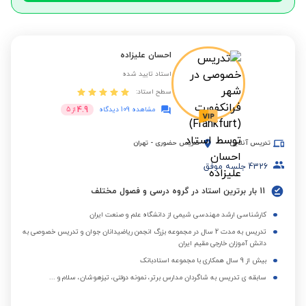
احسان علیزاده
استاد تایید شده
سطح استاد:
4.9
مشاهده 109 دیدگاه
از
5
تدریس آنلاین
تدریس حضوری
-
تهران
4326
جلسه موفق
11 بار برترین استاد در گروه درسی و فصول مختلف
کارشناسی ارشد مهندسی شیمی از دانشگاه علم و صنعت ایران
تدریس به مدت 2 سال در مجموعه بزرگ انجمن ریاضیدانان جوان و تدریس خصوصی به
دانش آموزان خارجی مقیم ایران
بیش از 9 سال همکاری با مجموعه استادبانک
سابقه ی تدریس به شاگردان مدارس برتر، نمونه دولتی، تیزهوشان، سلام و ...