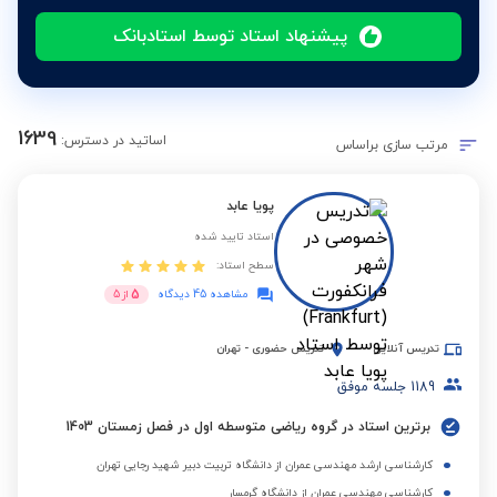
پیشنهاد استاد توسط استادبانک
1639
اساتید در دسترس:
مرتب سازی براساس
پویا عابد
استاد تایید شده
سطح استاد:
5
مشاهده 45 دیدگاه
از
5
تدریس آنلاین
تدریس حضوری
-
تهران
1189
جلسه موفق
برترین استاد در گروه ریاضی متوسطه اول در فصل زمستان 1403
کارشناسی ارشد مهندسی عمران از دانشگاه تربیت دبیر شهید رجایی تهران
کارشناسی مهندسی عمران از دانشگاه گرمسار