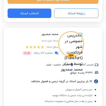
انتخاب نوع تدریس و درس
رزومه استاد
انتخاب استاد
محمد صمدپور
استاد تایید شده
سطح استاد:
5
مشاهده 117 دیدگاه
از
5
تدریس آنلاین
تدریس حضوری
-
تهران
3232
جلسه موفق
16 بار برترین استاد در گروه درسی و فصول مختلف
دبیر رسمی آموزش و پرورش
کارشناسی ارشد شیمی از دانشگاه ارومیه
بیش از هفت سال همکاری با مجموعه استادبانک