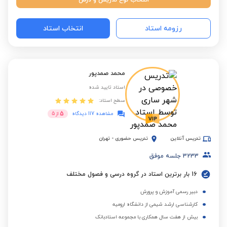
انتخاب نوع تدریس و درس
رزومه استاد
انتخاب استاد
محمد صمدپور
استاد تایید شده
سطح استاد:
5
مشاهده 117 دیدگاه
از
5
تدریس آنلاین
تدریس حضوری
-
تهران
3233
جلسه موفق
16 بار برترین استاد در گروه درسی و فصول مختلف
دبیر رسمی آموزش و پرورش
کارشناسی ارشد شیمی از دانشگاه ارومیه
بیش از هفت سال همکاری با مجموعه استادبانک