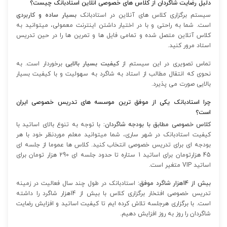
دلیل رضایت شاگردان از کلاس های خصوصی انلاین استادبانک چیست؟
سیستم برگزاری کلاس های آنلاین در استادبانک
بسیار ساده و کاربردی
است. شما به راحتی و با در اختیار داشتن اینترنت معمولی، میتوانید به
کلاس آنلاین متصل شده و تمامی فایل ها و تمرین ها را در حین تدریس
استاد مرور کنید.
تماس تصویری در این سیستم از
کیفیت بسیار بالایی
برخوردار است. به
نحوی که انتقال مطالب از استاد به شاگرد به سهولیت و با کیفیت بسیار
بالایی صورت می پذیرد.
چرا استادبانک یکی از موفق ترین موسسه های تدریس خصوصی ایران
است؟
کلاس خصوصی مطابق با بودجه شاگردان:
با توجه به تنوع بالای اساتید با
کیفیت استادبانک در شهر ساری، شما میتوانید معلم موردنظر خود با هر
بودجه ای برای تدریس خصوصی انتخاب کنید. کلاس ها عموما از جلسه ای
45 هزارتومان برای اساتید 1 ستاره تا حدود جلسه ای 290 هزار تومان برای
اساتید VIP متغیر است.
بیش از 14هزار شاگرد موفق:
استادبانک در طول چند سال فعالیت در زمینه
تدریس خصوصی افتخار برگزاری کلاس با بیش از 14هزار شاگرد را داشته
است. با برگزاری هرجلسه تلاش کرده ایم تا کیفیت اساتید و افزایش رضایت
شاگردان را روز به روز افزایش دهیم.