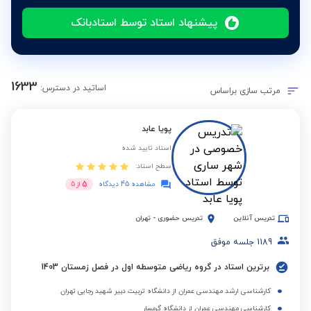
پیشنهاد استاد توسط استادبانک
1633
اساتید در دسترس:
مرتب سازی براساس
پویا عابد
استاد تایید شده
سطح استاد:
5
مشاهده 45 دیدگاه
از
5
تدریس آنلاین
تدریس حضوری
-
تهران
1189
جلسه موفق
برترین استاد در گروه ریاضی متوسطه اول در فصل زمستان 1403
کارشناسی ارشد مهندسی عمران از دانشگاه تربیت دبیر شهید رجایی تهران
کارشناسی مهندسی عمران از دانشگاه گرمسار