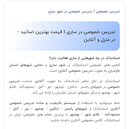
از 4 تا 7 جلسه: 3% تخفیف
از 8 تا 11 جلسه: 5% تخفیف
تدریس خصوصی
/
تدریس خصوصی در شهر ساری
از 12 تا 15 جلسه: 7% تخفیف
از 16 تا 100 جلسه: 9% تخفیف
تدریس خصوصی در ساری | قیمت بهترین اساتید -
در منزل و آنلاین
استادبانک در چه شهرهایی از ساری فعالیت دارد؟
کلاس های خصوصی استادبانک در
شهر ساری
و
تمامی شهرهای استان
مازندران
به صورت
تدریس خصوصی آنلاین
است.
استادبانک در حال حاضر استادبانک به صورت
آنلاین
خدمت
تدریس
خصوصی
در شهرهای رامسر - تنکابن - نوشهر - نور - آمل - محمودآباد - قائم
شهر - بهشهر و دیگر شهرهای استان مازندران را ارائه می کند.
شما میتوانید با استفاده از
سیستم باکیفیت و ساده تدریس خصوصی
آنلاین
استادبانک از
شهرهای رامسر - تنکابن - نوشهر - نور - آمل -
محمودآباد - قائم شهر - بهشهر
با برترین معلم های خصوصی ایران در
استادبانک، کلاس خصوصی آنلاین داشته باشید.