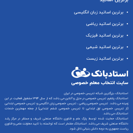
برترین اساتید
برترین اساتید زبان انگلیسی
برترین اساتید ریاضی
برترین اساتید فیزیک
برترین اساتید شیمی
برترین اساتید زیست
استادبانک، بزرگترین شبکه تدریس خصوصی در ایران
استادبانک پلتفرم
تدریس خصوصی در منزل و آنلاین
می باشد که از سال ۱۳۹۴ مشغول فعالیت در این
زمینه می باشد.
تدریس خصوصی ریاضی
،
تدریس خصوصی زبان انگلیسی
و
تدریس خصوصی ابتدایی
(از
تدریس خصوصی اول ابتدایی
تا
تدریس خصوصی ششم ابتدایی
) از جمله مهمترین خدمات
استادبانک می باشد.
استادبانک حمایت شده توسط پارک علم و فناوری دانشگاه صنعتی شریف و مستقر در مرکز رشد
دانشگاه صنعتی شریف می باشد. استادبانک مفتخر است که توانسته، با تایید معاونت علمی و فناوری
ریاست جمهوری به درجه دانش بنیانی نائل شود.