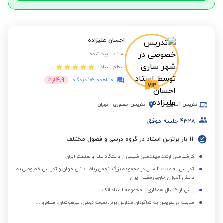
احسان علیزاده
استاد تایید شده
سطح استاد:
4.9
مشاهده 109 دیدگاه
از
5
تدریس آنلاین
تدریس حضوری
-
تهران
4328
جلسه موفق
11 بار برترین استاد در گروه درسی و فصول مختلف
کارشناسی ارشد مهندسی شیمی از دانشگاه علم و صنعت ایران
تدریس به مدت 2 سال در مجموعه بزرگ انجمن ریاضیدانان جوان و تدریس خصوصی به
دانش آموزان خارجی مقیم ایران
بیش از 9 سال همکاری با مجموعه استادبانک
سابقه ی تدریس به شاگردان مدارس برتر، نمونه دولتی، تیزهوشان، سلام و ...