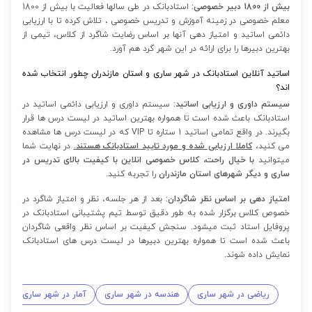
بیش از 1800 دبیر خصوصی:
استادبانک در طی سالها فعالیت با بیش از 1800
معلم خصوصی در زمینه آموزش و تدریس خصوصی ، تلاش کرده تا با ارزیابی
دائمی اساتید و امتیاز دهی آنها بر اساس رضایت شاگرد از کلاس، تیمی از
بهترین دبیرها را برای ارائه در این شهر گرد هم آورد.
اساتید آنلاین استادبانک در شهر ساری و استان مازندران چطور انتخاب شده
اند؟
سیستم داوری و ارزیابی اساتید:
سیستم داوری و ارزیابی دائمی اساتید در
استادبانک باعث شده است تا همواره بهترین اساتید در لیست درس ها قرار
بگیرند. در واقع تمامی اساتید 1 ستاره تا VIP که در لیست درس ها مشاهده
می کنید،
کاملا ارزیابی شده و مورد تایید استادبانک هستند.
در نهایت شما
میتوانید
با خیال راحت، کلاس خصوصی انلاین با کیفیت بالای تدریس در
ساری و دیگر شهرهای استان مازندران
را تجربه کنید.
امتیاز دهی بر اساس نظر شاگردان:
بعد از هر جلسه، نظر و امتیاز شاگرد در
خصوص کلاس برگزار شده به طور دقیق توسط تیم پشتیبانی استادبانک در
پروفایل استاد ثبت میشود. سنجش کیفیت بر اساس نظر واقعی شاگردان
باعث شده است تا همواره بهترین دبیرها در لیست درس های استادبانک
نمایش داده شوند.
ریاضی در شهر ساری
هندسه در شهر ساری
آمار در شهر ساری
ف