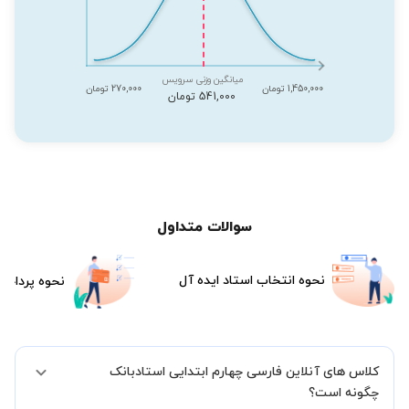
میانگین وزنی سرویس
1,450,000 تومان
270,000 تومان
541,000 تومان
سوالات متداول
نحوه انتخاب استاد ایده آل
نحوه پرداخت
کلاس های آنلاین فارسی چهارم ابتدایی استادبانک
چگونه است؟