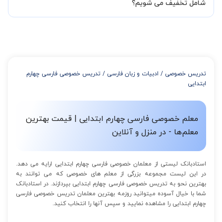
شود تا با توجه به سطح شما و خواسته شما مدرس اعلام کنند که تقریبا
شامل تخفیف می شویم؟
چند جلسه کلاس نیاز هست.
در صورتی که تمایل داشته باشید بیشتر از 3 جلسه کلاس داشته باشید
میتوانید با خرید بسته قبل از برگزاری جلسات از تخفیفات مجموعه
استفاده کنید که این تخفیف به اینصورت است:
از 4 تا 7 جلسه: 3% تخفیف
از 8 تا 11 جلسه: 5% تخفیف
تدریس خصوصی
/
ادبیات و زبان فارسی
/
تدریس خصوصی فارسی چهارم
از 12 تا 15 جلسه: 7% تخفیف
ابتدایی
از 16 تا 100 جلسه: 9% تخفیف
معلم خصوصی فارسی چهارم ابتدایی | قیمت بهترین
معلم‌ها - در منزل و آنلاین
استادبانک لیستی از معلمان خصوصی فارسی چهارم ابتدایی ارایه می دهد.
در این لیست مجموعه بزرگی از معلم های خصوصی که می توانند به
بهترین نحو به تدریس خصوصی فارسی چهارم ابتدایی بپردازند. در استادبانک
شما با خیال آسوده میتوانید روزمه بهترین معلمان تدریس خصوصی فارسی
چهارم ابتدایی را مشاهده نمایید و سپس آنها را انتخاب کنید.