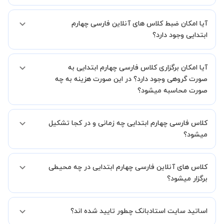
اگر تاکنون تجربه برگزاری کلاس آنلاین نداشته اید این اطمینان خاطر را به
آیا امکان ضبط کلاس های آنلاین فارسی چهارم
شما میدهیم که استاد شما پیش از جلسه تمامی موارد لازم برای برگزاری
یک کلاس آنلاین با کیفیت و مفید را به شما توضیح خواهند داد.
ابتدایی وجود دارد؟
بله، فقط این موضوع را بایستی قبل از برگزاری کلاس با استاد هماهنگ
آیا امکان برگزاری کلاس فارسی چهارم ابتدایی به
کنید.
صورت گروهی وجود دارد؟ در این صورت هزینه به چه
صورت محاسبه میشود؟
به صورت پیش فرض کلاس های فارسی چهارم ابتدایی خصوصی هستند اما
کلاس فارسی چهارم ابتدایی چه زمانی و در کجا تشکیل
در صورتیکه مایل هستید کلاس ها را در کنار دوستان و یا آشنایان خود به
صورت گروهی برگزار کنید، این امکان وجود دارد. در این حالت، به ازای هر
میشود؟
یک نفری که به کلاس اضافه میشود، 20 درصد به هزینه ی کل جلسه
اضافه خواهد شد.
زمان برگزاری کلاس های فارسی چهارم ابتدایی به صورت توافقی بین شما و
کلاس های آنلاین فارسی چهارم ابتدایی در چه محیطی
استاد تعیین خواهد شد.
همچنین کلاس های خصوصی به طور کلی در منزل شاگرد برگزار میشود. در
برگزار میشود؟
صورتی که چنین امکانی برای شما مقدور نیست، می توانید جهت برگزاری
کلاس در یک مکان عمومی مانند کتابخانه با استاد خود هماهنگی لازم را
کلاس ها در دو محیط اسکای روم و یا ادوبی کانکت برگزار میشود.
انجام دهید.
اساتید سایت استادبانک چطور تایید شده اند؟