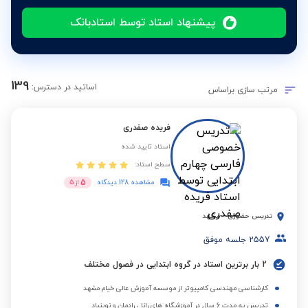
پیشنهاد استاد توسط استادبانک
139
اساتید در دسترس:
مرتب سازی براساس
فریده صفدری
استاد تایید شده
سطح استاد:
5
مشاهده 128 دیدگاه
از
5
تدریس حضوری
-
مشهد
2557
جلسه موفق
2 بار برترین استاد در گروه ابتدایی در فصول مختلف
کارشناسی مهندسی کامپیوتر از موسسه آموزش عالی خیام مشهد
تدریس به مدت 6 سال در آموزشگاه های رانا ، رادمان و نوبنیاد