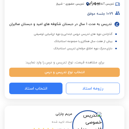
تدریس آنلاین
تدریس حضوری
-
شیراز
1079
جلسه موفق
تدریس به مدت 1 سال در دبستان شکوفه های امید و دبستان صاایران
گذاراندن دوره های تدریس دروس ابتدایی و دوره ارزشیابی توصیفی
بیش از هفت سال همکاری با مجموعه استادبانک
دارای مدرک دوره اخلاق حرفه‌ای تدریس استادبانک
برای مشاهده قیمت، نوع تدریس و درس را وارد نمایید:
انتخاب نوع تدریس و درس
رزومه استاد
انتخاب استاد
مریم چارلی
استاد تایید شده