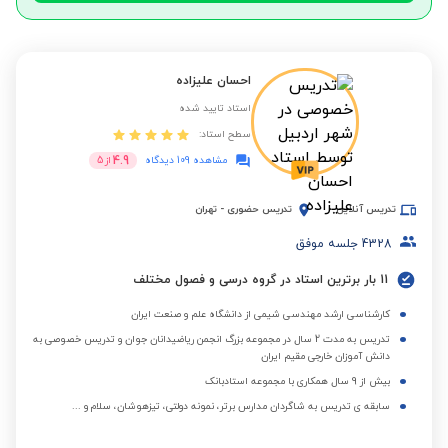
احسان علیزاده
استاد تایید شده
سطح استاد:
4.9
مشاهده 109 دیدگاه
از
5
تدریس آنلاین
تدریس حضوری
-
تهران
4328
جلسه موفق
11 بار برترین استاد در گروه درسی و فصول مختلف
کارشناسی ارشد مهندسی شیمی از دانشگاه علم و صنعت ایران
تدریس به مدت 2 سال در مجموعه بزرگ انجمن ریاضیدانان جوان و تدریس خصوصی به
دانش آموزان خارجی مقیم ایران
بیش از 9 سال همکاری با مجموعه استادبانک
سابقه ی تدریس به شاگردان مدارس برتر، نمونه دولتی، تیزهوشان، سلام و ...