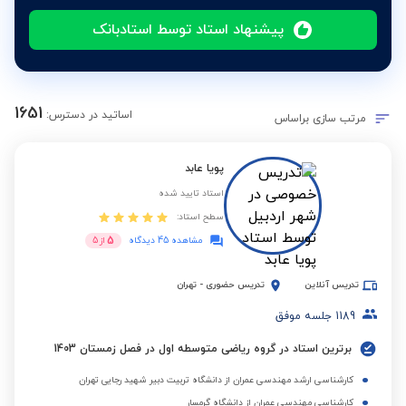
پیشنهاد استاد توسط استادبانک
1651
اساتید در دسترس:
مرتب سازی براساس
پویا عابد
استاد تایید شده
سطح استاد:
5
مشاهده 45 دیدگاه
از
5
تدریس آنلاین
تدریس حضوری
-
تهران
1189
جلسه موفق
برترین استاد در گروه ریاضی متوسطه اول در فصل زمستان 1403
کارشناسی ارشد مهندسی عمران از دانشگاه تربیت دبیر شهید رجایی تهران
کارشناسی مهندسی عمران از دانشگاه گرمسار