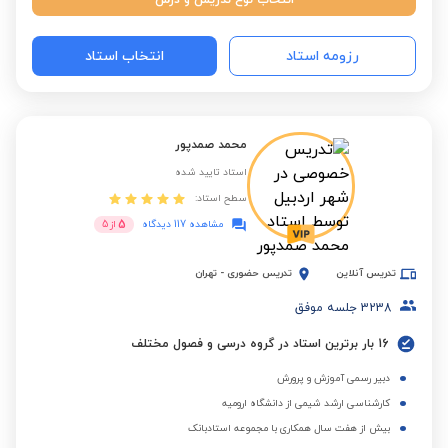
انتخاب نوع تدریس و درس
رزومه استاد
انتخاب استاد
محمد صمدپور
استاد تایید شده
سطح استاد:
5
مشاهده 117 دیدگاه
از
5
تدریس آنلاین
تدریس حضوری
-
تهران
3238
جلسه موفق
16 بار برترین استاد در گروه درسی و فصول مختلف
دبیر رسمی آموزش و پرورش
کارشناسی ارشد شیمی از دانشگاه ارومیه
بیش از هفت سال همکاری با مجموعه استادبانک