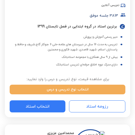
تدریس آنلاین
3813
جلسه موفق
برترین استاد در گروه ابتدایی در فصل تابستان 1399
دبیر رسمی آموزش و پرورش
تدریس به مدت 16 سال در دبیرستان های علامه حلی 6 ،جوکار گاج،شریف و حافظ و
پاسداران اسلام، شهید قاصدی، شهید فکوری و محسنین
بیش از 9 سال همکاری با مجموعه استادبانک
دارای مدرک دوره اخلاق حرفه‌ای تدریس استادبانک
برای مشاهده قیمت، نوع تدریس و درس را وارد نمایید:
انتخاب نوع تدریس و درس
رزومه استاد
انتخاب استاد
محمدامین عزیزی