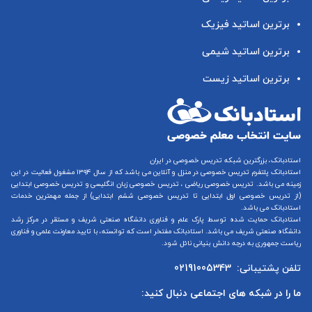
برترین اساتید فیزیک
برترین اساتید شیمی
برترین اساتید زیست
استادبانک، بزرگترین شبکه تدریس خصوصی در ایران
استادبانک پلتفرم
تدریس خصوصی در منزل و آنلاین
می باشد که از سال ۱۳۹۴ مشغول فعالیت در این
زمینه می باشد.
تدریس خصوصی ریاضی
،
تدریس خصوصی زبان انگلیسی
و
تدریس خصوصی ابتدایی
(از
تدریس خصوصی اول ابتدایی
تا
تدریس خصوصی ششم ابتدایی
) از جمله مهمترین خدمات
استادبانک می باشد.
استادبانک حمایت شده توسط پارک علم و فناوری دانشگاه صنعتی شریف و مستقر در مرکز رشد
دانشگاه صنعتی شریف می باشد. استادبانک مفتخر است که توانسته، با تایید معاونت علمی و فناوری
ریاست جمهوری به درجه دانش بنیانی نائل شود.
تلفن پشتیبانی:
02191005343
ما را در شبکه های اجتماعی دنبال کنید: