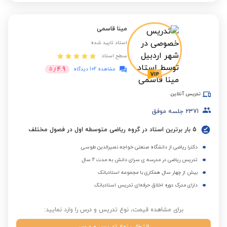
مینا قاسمی
استاد تایید شده
سطح استاد:
4.9
مشاهده 102 دیدگاه
از
5
تدریس آنلاین
2371
جلسه موفق
5 بار برترین استاد در گروه ریاضی متوسطه اول در فصول مختلف
دکترا ریاضی از دانشگاه صنعتی خواجه نصیرالدین طوسی
تدریس ریاضی در مدرسه ی سرای دانش به مدت 2 سال
بیش از چهار سال همکاری با مجموعه استادبانک
دارای مدرک دوره اخلاق حرفه‌ای تدریس استادبانک
برای مشاهده قیمت، نوع تدریس و درس را وارد نمایید: