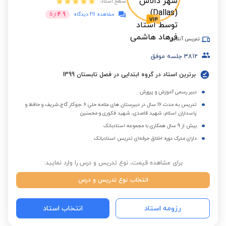
سطح استاد:
4.9
مشاهده 211 دیدگاه
از
5
تدریس آنلاین
3812
جلسه موفق
برترین استاد در گروه ابتدایی در فصل تابستان 1399
دبیر رسمی آموزش و پرورش
تدریس به مدت 16 سال در دبیرستان های علامه حلی 6 ،جوکار گاج،شریف و حافظ و
پاسداران اسلام، شهید قاصدی، شهید فکوری و محسنین
بیش از 9 سال همکاری با مجموعه استادبانک
دارای مدرک دوره اخلاق حرفه‌ای تدریس استادبانک
برای مشاهده قیمت، نوع تدریس و درس را وارد نمایید:
انتخاب نوع تدریس و درس
رزومه استاد
انتخاب استاد