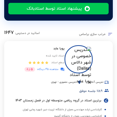
پیشنهاد استاد توسط استادبانک
1647
اساتید در دسترس:
مرتب سازی براساس
پویا عابد
استاد تایید شده
سطح استاد:
5
مشاهده 45 دیدگاه
از
5
تدریس آنلاین
تدریس حضوری
-
تهران
1189
جلسه موفق
برترین استاد در گروه ریاضی متوسطه اول در فصل زمستان 1403
کارشناسی ارشد مهندسی عمران از دانشگاه تربیت دبیر شهید رجایی تهران
کارشناسی مهندسی عمران از دانشگاه گرمسار