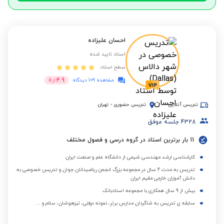
احسان علیزاده
استاد تایید شده
سطح استاد:
4.9
مشاهده 109 دیدگاه
از
5
تدریس آنلاین
تدریس حضوری
-
تهران
4328
جلسه موفق
11 بار برترین استاد در گروه درسی و فصول مختلف
کارشناسی ارشد مهندسی شیمی از دانشگاه علم و صنعت ایران
تدریس به مدت 2 سال در مجموعه بزرگ انجمن ریاضیدانان جوان و تدریس خصوصی به
دانش آموزان خارجی مقیم ایران
بیش از 9 سال همکاری با مجموعه استادبانک
سابقه ی تدریس به شاگردان مدارس برتر، نمونه دولتی، تیزهوشان، سلام و ...