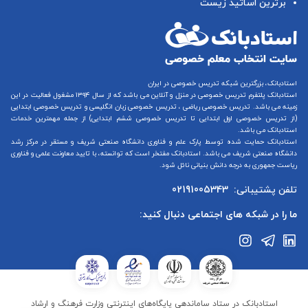
برترین اساتید زیست
استادبانک، بزرگترین شبکه تدریس خصوصی در ایران
استادبانک پلتفرم
تدریس خصوصی در منزل و آنلاین
می باشد که از سال ۱۳۹۴ مشغول فعالیت در این
زمینه می باشد.
تدریس خصوصی ریاضی
،
تدریس خصوصی زبان انگلیسی
و
تدریس خصوصی ابتدایی
(از
تدریس خصوصی اول ابتدایی
تا
تدریس خصوصی ششم ابتدایی
) از جمله مهمترین خدمات
استادبانک می باشد.
استادبانک حمایت شده توسط پارک علم و فناوری دانشگاه صنعتی شریف و مستقر در مرکز رشد
دانشگاه صنعتی شریف می باشد. استادبانک مفتخر است که توانسته، با تایید معاونت علمی و فناوری
ریاست جمهوری به درجه دانش بنیانی نائل شود.
تلفن پشتیبانی:
02191005343
ما را در شبکه های اجتماعی دنبال کنید:
استادبانک در ستاد ساماندهی پایگاه‌های اینترنتی وزارت فرهنگ و ارشاد