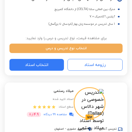
مدرک بین المللی سلتا (CELTA) از دانشگاه کمبریج
آیلتس آکادمیک 7.0
1 سال تدریس در موسسه زبان بهار (خردسال تا بزرگسال)
برای مشاهده قیمت، نوع تدریس و درس را وارد نمایید:
انتخاب نوع تدریس و درس
رزومه استاد
انتخاب استاد
میلاد رستمی
استاد تایید شده
سطح استاد:
4.9
مشاهده 99 دیدگاه
از
5
تدریس آنلاین
تدریس حضوری
-
اصفهان