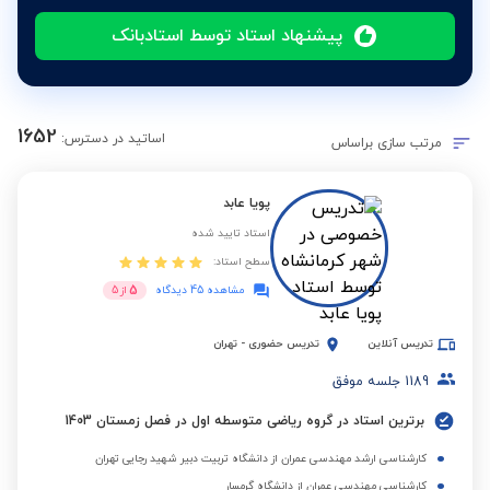
پیشنهاد استاد توسط استادبانک
1652
اساتید در دسترس:
مرتب سازی براساس
پویا عابد
استاد تایید شده
سطح استاد:
5
مشاهده 45 دیدگاه
از
5
تدریس آنلاین
تدریس حضوری
-
تهران
1189
جلسه موفق
برترین استاد در گروه ریاضی متوسطه اول در فصل زمستان 1403
کارشناسی ارشد مهندسی عمران از دانشگاه تربیت دبیر شهید رجایی تهران
کارشناسی مهندسی عمران از دانشگاه گرمسار