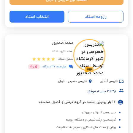
انتخاب نوع تدریس و درس
رزومه استاد
انتخاب استاد
محمد صمدپور
استاد تایید شده
سطح استاد:
5
مشاهده 117 دیدگاه
از
5
تدریس آنلاین
تدریس حضوری
-
تهران
3238
جلسه موفق
16 بار برترین استاد در گروه درسی و فصول مختلف
دبیر رسمی آموزش و پرورش
کارشناسی ارشد شیمی از دانشگاه ارومیه
بیش از هفت سال همکاری با مجموعه استادبانک