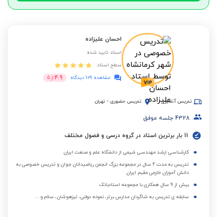
احسان علیزاده
استاد تایید شده
سطح استاد:
4.9
مشاهده 109 دیدگاه
از
5
تدریس آنلاین
تدریس حضوری
-
تهران
4328
جلسه موفق
11 بار برترین استاد در گروه درسی و فصول مختلف
کارشناسی ارشد مهندسی شیمی از دانشگاه علم و صنعت ایران
تدریس به مدت 2 سال در مجموعه بزرگ انجمن ریاضیدانان جوان و تدریس خصوصی به
دانش آموزان خارجی مقیم ایران
بیش از 9 سال همکاری با مجموعه استادبانک
سابقه ی تدریس به شاگردان مدارس برتر، نمونه دولتی، تیزهوشان، سلام و ...