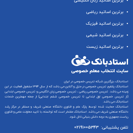
برترین اساتید زبان انگلیسی
برترین اساتید ریاضی
برترین اساتید فیزیک
برترین اساتید شیمی
برترین اساتید زیست
استادبانک، بزرگترین شبکه تدریس خصوصی در ایران
استادبانک پلتفرم
تدریس خصوصی در منزل و آنلاین
می باشد که از سال ۱۳۹۴ مشغول فعالیت در این
زمینه می باشد.
تدریس خصوصی ریاضی
،
تدریس خصوصی زبان انگلیسی
و
تدریس خصوصی ابتدایی
(از
تدریس خصوصی اول ابتدایی
تا
تدریس خصوصی ششم ابتدایی
) از جمله مهمترین خدمات
استادبانک می باشد.
استادبانک حمایت شده توسط پارک علم و فناوری دانشگاه صنعتی شریف و مستقر در مرکز رشد
دانشگاه صنعتی شریف می باشد. استادبانک مفتخر است که توانسته، با تایید معاونت علمی و فناوری
ریاست جمهوری به درجه دانش بنیانی نائل شود.
تلفن پشتیبانی:
02191005343