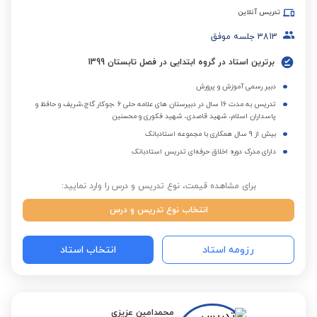
تدریس آنلاین
3813
جلسه موفق
برترین استاد در گروه ابتدایی در فصل تابستان 1399
دبیر رسمی آموزش و پرورش
تدریس به مدت 16 سال در دبیرستان های علامه حلی 6 ،جوکار گاج،شریف و حافظ و
پاسداران اسلام، شهید قاصدی، شهید فکوری و محسنین
بیش از 9 سال همکاری با مجموعه استادبانک
دارای مدرک دوره اخلاق حرفه‌ای تدریس استادبانک
برای مشاهده قیمت، نوع تدریس و درس را وارد نمایید:
انتخاب نوع تدریس و درس
رزومه استاد
انتخاب استاد
محمدامین عزیزی