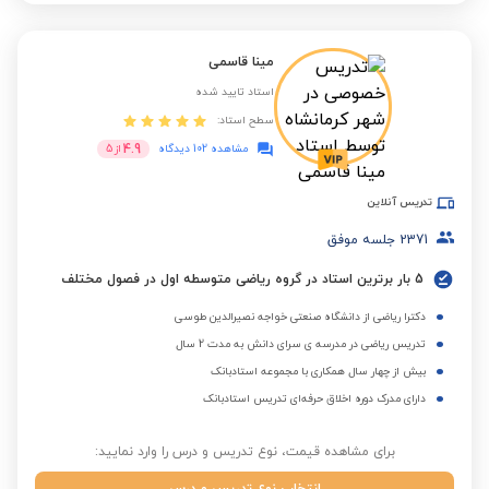
مینا قاسمی
استاد تایید شده
سطح استاد:
4.9
مشاهده 102 دیدگاه
از
5
تدریس آنلاین
2371
جلسه موفق
5 بار برترین استاد در گروه ریاضی متوسطه اول در فصول مختلف
دکترا ریاضی از دانشگاه صنعتی خواجه نصیرالدین طوسی
تدریس ریاضی در مدرسه ی سرای دانش به مدت 2 سال
بیش از چهار سال همکاری با مجموعه استادبانک
دارای مدرک دوره اخلاق حرفه‌ای تدریس استادبانک
برای مشاهده قیمت، نوع تدریس و درس را وارد نمایید: