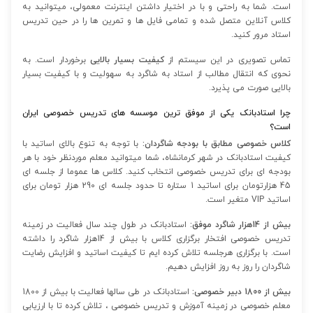
است. شما به راحتی و با در اختیار داشتن اینترنت معمولی، میتوانید به
کلاس آنلاین متصل شده و تمامی فایل ها و تمرین ها را در حین تدریس
استاد مرور کنید.
تماس تصویری در این سیستم از
کیفیت بسیار بالایی
برخوردار است. به
نحوی که انتقال مطالب از استاد به شاگرد به سهولیت و با کیفیت بسیار
بالایی صورت می پذیرد.
چرا استادبانک یکی از موفق ترین موسسه های تدریس خصوصی ایران
است؟
کلاس خصوصی مطابق با بودجه شاگردان:
با توجه به تنوع بالای اساتید با
کیفیت استادبانک در شهر کرمانشاه، شما میتوانید معلم موردنظر خود با هر
بودجه ای برای تدریس خصوصی انتخاب کنید. کلاس ها عموما از جلسه ای
45 هزارتومان برای اساتید 1 ستاره تا حدود جلسه ای 290 هزار تومان برای
اساتید VIP متغیر است.
بیش از 14هزار شاگرد موفق:
استادبانک در طول چند سال فعالیت در زمینه
تدریس خصوصی افتخار برگزاری کلاس با بیش از 14هزار شاگرد را داشته
است. با برگزاری هرجلسه تلاش کرده ایم تا کیفیت اساتید و افزایش رضایت
شاگردان را روز به روز افزایش دهیم.
بیش از 1800 دبیر خصوصی:
استادبانک در طی سالها فعالیت با بیش از 1800
معلم خصوصی در زمینه آموزش و تدریس خصوصی ، تلاش کرده تا با ارزیابی