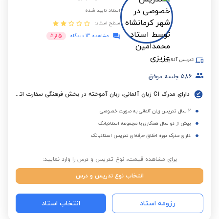
استاد تایید شده
سطح استاد:
5
مشاهده 13 دیدگاه
از
5
تدریس آنلاین
586
جلسه موفق
دارای مدرک C1 زبان آلمانی، زبان آموخته در بخش فرهنگی سفارت اتریش (ÖKF) با نمرات ترمیک ممتاز
2 سال تدریس زبان آلمانی به صورت خصوصی
بیش از دو سال همکاری با مجموعه استادبانک
دارای مدرک دوره اخلاق حرفه‌ای تدریس استادبانک
برای مشاهده قیمت، نوع تدریس و درس را وارد نمایید:
انتخاب نوع تدریس و درس
رزومه استاد
انتخاب استاد