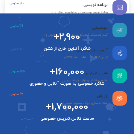
80
مدرس
برنامه نویسی
برنامه نویسی وب، موبایل، دیتابیس، بازی و ...
19
مدرس
موسیقی
+2,900
گیتار کلاسیک، فلامنکو، پیانو، سه تار، تار، ویولن و ...
شاگرد آنلاین خارج از کشور
52
مدرس
آزمون های خارجی
آزمون YOS، SAT، IMAT، TOMER و ...
+160,000
55
مدرس
هنر و مهارتها
عکاسی، نقاشی، قرآن، خوشنویسی و ...
شاگرد خصوصی به صورت آنلاین و حضوری
16
مدرس
ورزش
+1,700,000
شنا، بدنسازی، یوگا، شطرنج، تنیس و ...
ساعت کلاس تدریس خصوصی