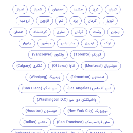
تهران
کرج
مشهد
اصفهان
شیراز
اهواز
تبریز
کرمان
یزد
قم
قزوین
ارومیه
زنجان
رشت
گرگان
ساری
کرمانشاه
همدان
اراک
اردبیل
بندرعباس
بوشهر
چابهار
تورنتو (Toronto)
ونکوور (Vancouver)
مونتريال (Montreal)
اتاوا (Ottawa)
کلگری (Calgary)
ادمنتون (Edmonton)
وینیپگ (Winnipeg)
لس آنجلس (Los Angeles)
سن دیگو (San Diego)
واشینگتن دی سی (Washington D.C.)
نیویورک (New York City)
هوستون (Houston)
سان فرانسیسکو (San Francisco)
دالاس (Dallas)