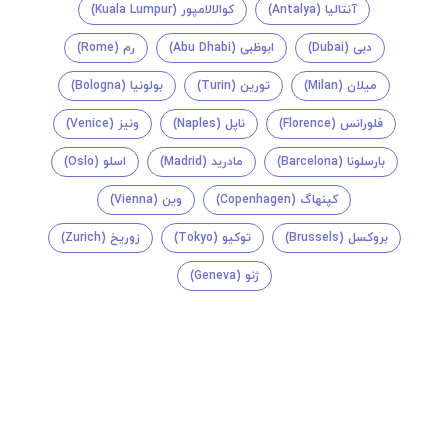
آنتالیا (Antalya)
کوالالامپور (Kuala Lumpur)
دبی (Dubai)
ابوظبی (Abu Dhabi)
رم (Rome)
میلان (Milan)
تورین (Turin)
بولونیا (Bologna)
فلورانس (Florence)
ناپل (Naples)
ونیز (Venice)
بارسلونا (Barcelona)
مادرید (Madrid)
اسلو (Oslo)
کپنهاگ (Copenhagen)
وین (Vienna)
بروکسل (Brussels)
توکیو (Tokyo)
زوریخ (Zurich)
ژنو (Geneva)