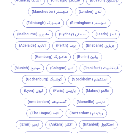
بوستون (Boston)
شیکاگو (Chicago)
آتلانتا (Atlanta)
لندن (London)
منچستر (Manchester)
منچستر (Birmingham)
ادینبورگ (Edinburgh)
لیدز (Leeds)
سیدنی (Sydney)
ملبورن (Melbourne)
بریزبن (Brisbane)
پرت (Perth)
آدلاید (Adelaide)
برلین (Berlin)
هامبورگ (Hamburg)
فرانکفورت (Frankfurt)
کلن (Cologne)
مونیخ (Munich)
استکهلم (Stockholm)
گوتنبرگ (Gothenburg)
مالمو (Malmo)
پاریس (Paris)
لیون (Lyon)
مارسی (Marseille)
آمستردام (Amsterdam)
روتردام (Rotterdam)
لاهه (The Hague)
استانبول (Istanbul)
آنکارا (Ankara)
ازمیر (Izmir)