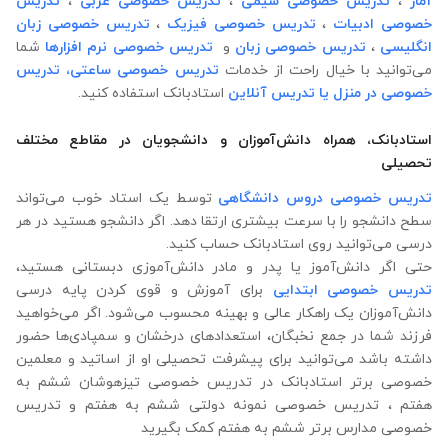
آمار
،
تدریس خصوصی شیمی
،
تدریس خصوصی عربی
،
تدریس
خصوصی ادبیات
،
تدریس خصوصی فیزیک
،
تدریس خصوصی زبان
انگلیسی
،
تدریس خصوصی زبان
و
تدریس خصوصی نرم افزارها
شما
می‌توانید با خیال راحت از خدمات
تدریس خصوصی ساعتی،
تدریس
خصوصی در منزل
یا تدریس آنلاین
استادبانک استفاده کنید.
استادبانک، همراه دانش‌آموزان و دانشجویان در مقاطع مختلف
تحصیلی
تدریس خصوصی دروس دانشگاهی
توسط یک استاد خوب می‌تواند
سطح دانشجو را با سرعت بیشتری ارتقا دهد. اگر دانشجو هستید در هر
درسی می‌توانید روی استادبانک حساب کنید.
حتی اگر دانش‌آموز یا پدر و مادر دانش‌آموزی دبستانی هستید،
تدریس خصوصی ابتدایی
برای آموزش و قوی کردن پایه درسی
دانش‌آموزان یک راهکار عالی و بهینه محسوب می‌شود. اگر می‌خواهید
فرزند شما در جمع نخبگان، استعدادهای درخشان و سمپادی‌ها حضور
داشته باشد می‌توانید برای پیشرفت تحصیلی او از اساتید و معلمین
خصوصی برتر استادبانک در تدریس خصوصی تیزهوشان ششم به
هفتم ، تدریس خصوصی نمونه دولتی ششم به هفتم و تدریس
خصوصی مدارس برتر ششم به هفتم کمک بگیرید