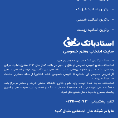
برترین اساتید فیزیک
برترین اساتید شیمی
برترین اساتید زیست
استادبانک، بزرگترین شبکه تدریس خصوصی در ایران
استادبانک پلتفرم
تدریس خصوصی در منزل و آنلاین
می باشد که از سال ۱۳۹۴ مشغول فعالیت در این
زمینه می باشد.
تدریس خصوصی ریاضی
،
تدریس خصوصی زبان انگلیسی
و
تدریس خصوصی ابتدایی
(از
تدریس خصوصی اول ابتدایی
تا
تدریس خصوصی ششم ابتدایی
) از جمله مهمترین خدمات
استادبانک می باشد.
استادبانک حمایت شده توسط پارک علم و فناوری دانشگاه صنعتی شریف و مستقر در مرکز رشد
دانشگاه صنعتی شریف می باشد. استادبانک مفتخر است که توانسته، با تایید معاونت علمی و فناوری
ریاست جمهوری به درجه دانش بنیانی نائل شود.
تلفن پشتیبانی:
02191005343
ما را در شبکه های اجتماعی دنبال کنید: