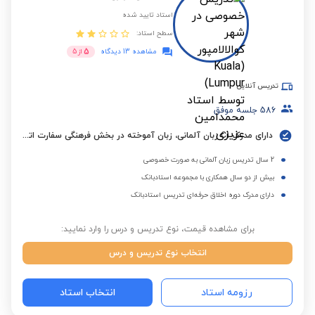
استاد تایید شده
سطح استاد:
5
مشاهده 13 دیدگاه
از
5
تدریس آنلاین
586
جلسه موفق
دارای مدرک C1 زبان آلمانی، زبان آموخته در بخش فرهنگی سفارت اتریش (ÖKF) با نمرات ترمیک ممتاز
2 سال تدریس زبان آلمانی به صورت خصوصی
بیش از دو سال همکاری با مجموعه استادبانک
دارای مدرک دوره اخلاق حرفه‌ای تدریس استادبانک
برای مشاهده قیمت، نوع تدریس و درس را وارد نمایید:
انتخاب نوع تدریس و درس
رزومه استاد
انتخاب استاد