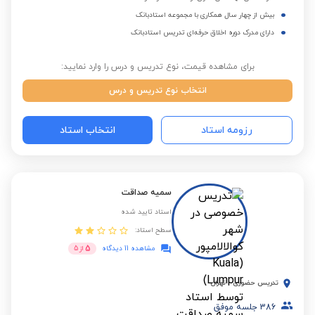
بیش از چهار سال همکاری با مجموعه استادبانک
دارای مدرک دوره اخلاق حرفه‌ای تدریس استادبانک
برای مشاهده قیمت، نوع تدریس و درس را وارد نمایید:
انتخاب نوع تدریس و درس
رزومه استاد
انتخاب استاد
سمیه صداقت
استاد تایید شده
سطح استاد:
5
مشاهده 11 دیدگاه
از
5
تدریس حضوری
-
تهران
386
جلسه موفق