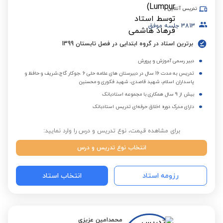
تدریس آنلاین
3813
جلسه موفق
برترین استاد در گروه ابتدایی در فصل تابستان 1399
دبیر رسمی آموزش و پرورش
تدریس به مدت 16 سال در دبیرستان های علامه حلی 6 ،جوکار گاج،شریف و حافظ و
پاسداران اسلام، شهید قاصدی، شهید فکوری و محسنین
بیش از 9 سال همکاری با مجموعه استادبانک
دارای مدرک دوره اخلاق حرفه‌ای تدریس استادبانک
برای مشاهده قیمت، نوع تدریس و درس را وارد نمایید:
انتخاب نوع تدریس و درس
رزومه استاد
انتخاب استاد
محمدامین عزیزی