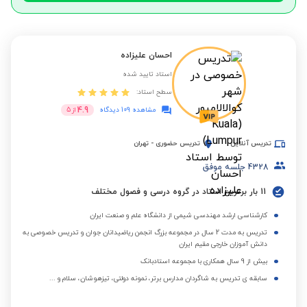
احسان علیزاده
استاد تایید شده
سطح استاد:
4.9
مشاهده 109 دیدگاه
از
5
تدریس آنلاین
تدریس حضوری
-
تهران
4328
جلسه موفق
11 بار برترین استاد در گروه درسی و فصول مختلف
کارشناسی ارشد مهندسی شیمی از دانشگاه علم و صنعت ایران
تدریس به مدت 2 سال در مجموعه بزرگ انجمن ریاضیدانان جوان و تدریس خصوصی به
دانش آموزان خارجی مقیم ایران
بیش از 9 سال همکاری با مجموعه استادبانک
سابقه ی تدریس به شاگردان مدارس برتر، نمونه دولتی، تیزهوشان، سلام و ...