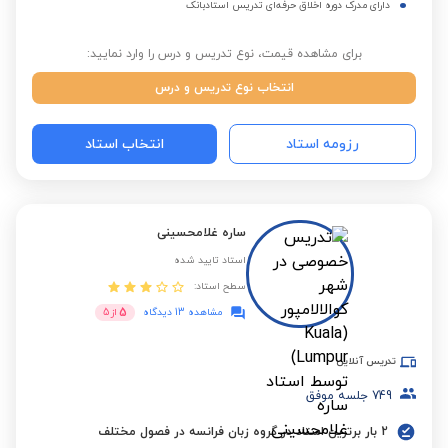
دارای مدرک دوره اخلاق حرفه‌ای تدریس استادبانک
برای مشاهده قیمت، نوع تدریس و درس را وارد نمایید:
انتخاب نوع تدریس و درس
رزومه استاد
انتخاب استاد
ساره غلامحسینی
استاد تایید شده
سطح استاد:
5
مشاهده 13 دیدگاه
از
5
تدریس آنلاین
749
جلسه موفق
2 بار برترین استاد در گروه زبان فرانسه در فصول مختلف