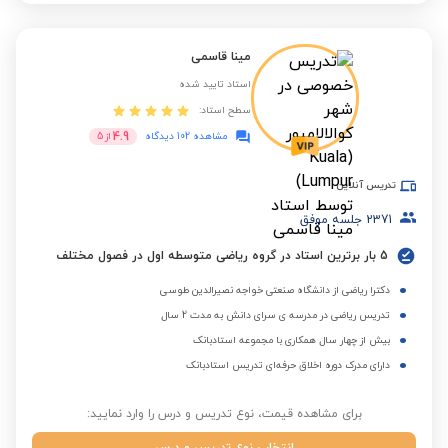
مینا قاسمی
استاد تایید شده
سطح استاد:
4.9
مشاهده 102 دیدگاه
از
5
تدریس آنلاین
2371
جلسه موفق
5 بار برترین استاد در گروه ریاضی متوسطه اول در فصول مختلف
دکترا ریاضی از دانشگاه صنعتی خواجه نصیرالدین طوسی
تدریس ریاضی در مدرسه ی سرای دانش به مدت 2 سال
بیش از چهار سال همکاری با مجموعه استادبانک
دارای مدرک دوره اخلاق حرفه‌ای تدریس استادبانک
برای مشاهده قیمت، نوع تدریس و درس را وارد نمایید: