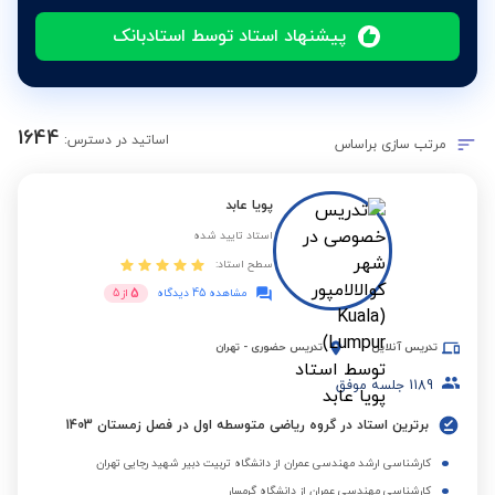
پیشنهاد استاد توسط استادبانک
1644
اساتید در دسترس:
مرتب سازی براساس
پویا عابد
استاد تایید شده
سطح استاد:
5
مشاهده 45 دیدگاه
از
5
تدریس آنلاین
تدریس حضوری
-
تهران
1189
جلسه موفق
برترین استاد در گروه ریاضی متوسطه اول در فصل زمستان 1403
کارشناسی ارشد مهندسی عمران از دانشگاه تربیت دبیر شهید رجایی تهران
کارشناسی مهندسی عمران از دانشگاه گرمسار