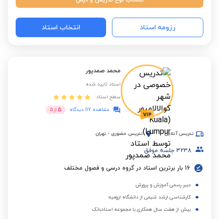
انتخاب نوع تدریس و درس
رزومه استاد
انتخاب استاد
محمد صمدپور
استاد تایید شده
سطح استاد:
5
مشاهده 117 دیدگاه
از
5
تدریس آنلاین
تدریس حضوری
-
تهران
3238
جلسه موفق
16 بار برترین استاد در گروه درسی و فصول مختلف
دبیر رسمی آموزش و پرورش
کارشناسی ارشد شیمی از دانشگاه ارومیه
بیش از هفت سال همکاری با مجموعه استادبانک