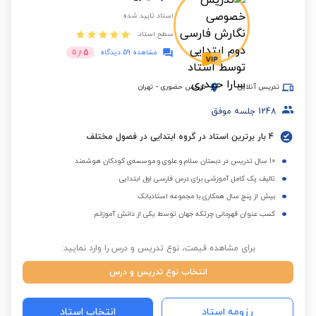
استاد تایید شده
سطح استاد:
5
مشاهده 59 دیدگاه
از
5
تدریس آنلاین
تدریس حضوری
-
تهران
1248
جلسه موفق
4 بار برترین استاد در گروه ابتدایی در فصول مختلف
10 سال تدریس در دبستان سلام و علوی و موسسه‌ی کودکان هوشمند
تالیف پک کامل آموزشی برای درس فارسی اول ابتدایی
بیش از پنج سال همکاری با مجموعه استادبانک
کسب عنوان قهرمانی چرتکه جهان توسط یکی از دانش آموزانم
برای مشاهده قیمت، نوع تدریس و درس را وارد نمایید:
انتخاب نوع تدریس و درس
رزومه استاد
انتخاب استاد