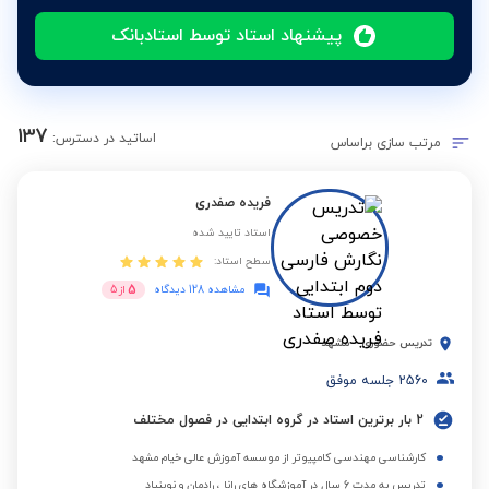
پیشنهاد استاد توسط استادبانک
137
اساتید در دسترس:
مرتب سازی براساس
فریده صفدری
استاد تایید شده
سطح استاد:
5
مشاهده 128 دیدگاه
از
5
تدریس حضوری
-
مشهد
2560
جلسه موفق
2 بار برترین استاد در گروه ابتدایی در فصول مختلف
کارشناسی مهندسی کامپیوتر از موسسه آموزش عالی خیام مشهد
تدریس به مدت 6 سال در آموزشگاه های رانا ، رادمان و نوبنیاد