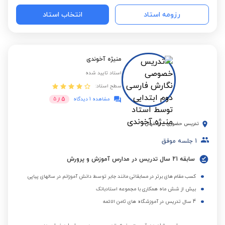
رزومه استاد
انتخاب استاد
منیژه آخوندی
استاد تایید شده
سطح استاد:
5
مشاهده 1 دیدگاه
از
5
تدریس حضوری
-
اصفهان
1
جلسه موفق
سابقه 21 سال تدریس در مدارس آموزش و پرورش
کسب مقام های برتر در مسابقاتی مانند جابر توسط دانش آموزانم در سالهای پیاپی
بیش از شش ماه همکاری با مجموعه استادبانک
4 سال تدریس در آموزشگاه های ثامن الائمه