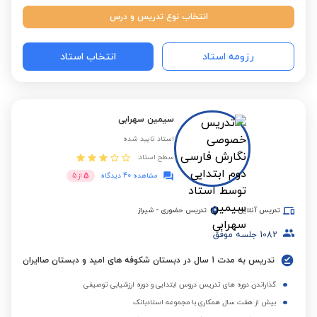
انتخاب نوع تدریس و درس
رزومه استاد
انتخاب استاد
سیمین سهرابی
استاد تایید شده
سطح استاد:
5
مشاهده 40 دیدگاه
از
5
تدریس آنلاین
تدریس حضوری
-
شیراز
1082
جلسه موفق
تدریس به مدت 1 سال در دبستان شکوفه های امید و دبستان صاایران
گذاراندن دوره های تدریس دروس ابتدایی و دوره ارزشیابی توصیفی
بیش از هفت سال همکاری با مجموعه استادبانک