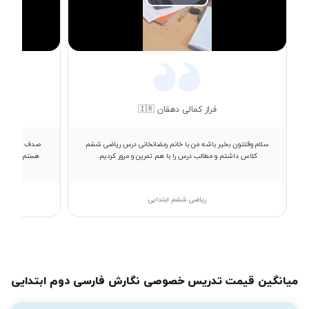
Play
Video
فراز کمالی دهقان 🇮🇷
سلام وقتتون بخیر باشه من با خانم رمضانخانی درس ریاضی ششم
صدف احمدی هست
کلاس داشتم و مطالب درس را با هم تمرین و مرور کردیم.
هستم.معلمی ص
ریاضی ششم ابتدایی
میانگین قیمت تدریس خصوصی نگارش فارسی دوم ابتدایی