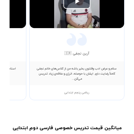
Play
Video
آرین نجفی 🇮🇷
سلام و عرض ادب وقتتون بخیر باشه من از کلاس‌های خانم نجفی
استاد بسیار 
کاملاً رضایت دارم. ایشان با حوصله، انرژی و علاقه‌ی زیاد تدریس
حوصل
می‌کن...
ریاضی پنجم ابتدایی
میانگین قیمت تدریس خصوصی فارسی دوم ابتدایی