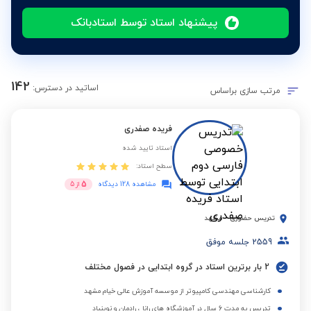
پیشنهاد استاد توسط استادبانک
142
اساتید در دسترس:
مرتب سازی براساس
فریده صفدری
استاد تایید شده
سطح استاد:
5
مشاهده 128 دیدگاه
از
5
تدریس حضوری
-
مشهد
2559
جلسه موفق
2 بار برترین استاد در گروه ابتدایی در فصول مختلف
کارشناسی مهندسی کامپیوتر از موسسه آموزش عالی خیام مشهد
تدریس به مدت 6 سال در آموزشگاه های رانا ، رادمان و نوبنیاد