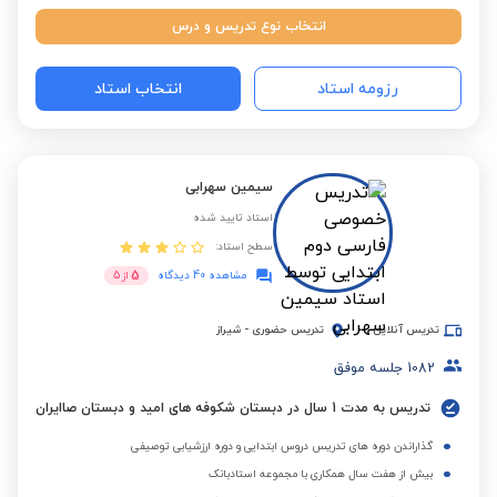
انتخاب نوع تدریس و درس
رزومه استاد
انتخاب استاد
سیمین سهرابی
استاد تایید شده
سطح استاد:
5
مشاهده 40 دیدگاه
از
5
تدریس آنلاین
تدریس حضوری
-
شیراز
1082
جلسه موفق
تدریس به مدت 1 سال در دبستان شکوفه های امید و دبستان صاایران
گذاراندن دوره های تدریس دروس ابتدایی و دوره ارزشیابی توصیفی
بیش از هفت سال همکاری با مجموعه استادبانک