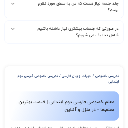
در فاصله 5 الی 30 دقیقه پس از ثبت درخواست از طرف شما، همکاران
چند جلسه نیاز هست که من به سطح مورد نظرم
ادامه دهید.
بخش پشتیبانی استادبانک با شما تماس گرفته و راهنمایی کامل و پیگیری
برسم؟
لازم جهت تکمیل درخواست شما را انجام میدهند.
همچنین میتوانید درخواست خود را از طریق تماس مستقیم با شماره
البته تعداد جلسات دست خود شما است ولی اگر تمایل داشته باشید که
02191005343 نیز ثبت کنید.
در صورتی که جلسات بیشتری نیاز داشته باشیم
مدرس مشخص کند ابتدا باید جلسه اول کلاس درس شما با مدرس برگزار
شود تا با توجه به سطح شما و خواسته شما مدرس اعلام کنند که تقریبا
شامل تخفیف می شویم؟
چند جلسه کلاس نیاز هست.
در صورتی که تمایل داشته باشید بیشتر از 3 جلسه کلاس داشته باشید
میتوانید با خرید بسته قبل از برگزاری جلسات از تخفیفات مجموعه
استفاده کنید که این تخفیف به اینصورت است:
از 4 تا 7 جلسه: 3% تخفیف
از 8 تا 11 جلسه: 5% تخفیف
تدریس خصوصی
/
ادبیات و زبان فارسی
/
تدریس خصوصی فارسی دوم
از 12 تا 15 جلسه: 7% تخفیف
ابتدایی
از 16 تا 100 جلسه: 9% تخفیف
معلم خصوصی فارسی دوم ابتدایی | قیمت بهترین
معلم‌ها - در منزل و آنلاین
استادبانک لیستی از معلمان خصوصی فارسی دوم ابتدایی ارایه می دهد. در