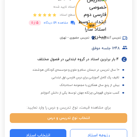
استاد تایید شده
سطح استاد:
5
مشاهده 59 دیدگاه
از
5
تدریس آنلاین
تدریس حضوری
-
تهران
1248
جلسه موفق
4 بار برترین استاد در گروه ابتدایی در فصول مختلف
10 سال تدریس در دبستان سلام و علوی و موسسه‌ی کودکان هوشمند
تالیف پک کامل آموزشی برای درس فارسی اول ابتدایی
بیش از پنج سال همکاری با مجموعه استادبانک
کسب عنوان قهرمانی چرتکه جهان توسط یکی از دانش آموزانم
برای مشاهده قیمت، نوع تدریس و درس را وارد نمایید:
انتخاب نوع تدریس و درس
رزومه استاد
انتخاب استاد