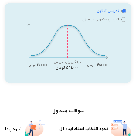
تدریس آنلاین
تدریس حضوری در منزل
میانگین وزنی سرویس
1,450,000 تومان
270,000 تومان
541,000 تومان
سوالات متداول
نحوه انتخاب استاد ایده آل
نحوه پرداخت