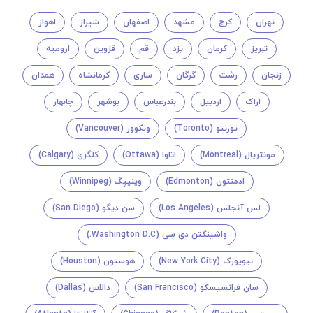
تهران
کرج
مشهد
اصفهان
شیراز
اهواز
تبریز
کرمان
یزد
قم
قزوین
ارومیه
زنجان
رشت
گرگان
ساری
کرمانشاه
همدان
اراک
اردبیل
بندرعباس
بوشهر
چابهار
تورنتو (Toronto)
ونکوور (Vancouver)
مونتريال (Montreal)
اتاوا (Ottawa)
کلگری (Calgary)
ادمنتون (Edmonton)
وینیپگ (Winnipeg)
لس آنجلس (Los Angeles)
سن دیگو (San Diego)
واشینگتن دی سی (Washington D.C.)
نیویورک (New York City)
هوستون (Houston)
سان فرانسیسکو (San Francisco)
دالاس (Dallas)