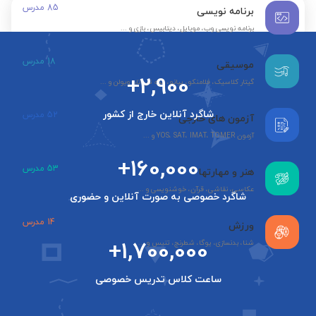
85
مدرس
برنامه نویسی
برنامه نویسی وب، موبایل، دیتابیس، بازی و ...
18
مدرس
موسیقی
+2,900
گیتار کلاسیک، فلامنکو، پیانو، سه تار، تار، ویولن و ...
شاگرد آنلاین خارج از کشور
52
مدرس
آزمون های خارجی
آزمون YOS، SAT، IMAT، TOMER و ...
+160,000
53
مدرس
هنر و مهارتها
عکاسی، نقاشی، قرآن، خوشنویسی و ...
شاگرد خصوصی به صورت آنلاین و حضوری
14
مدرس
ورزش
+1,700,000
شنا، بدنسازی، یوگا، شطرنج، تنیس و ...
ساعت کلاس تدریس خصوصی