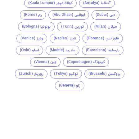
آنتالیا (Antalya)
کوالالامپور (Kuala Lumpur)
دبی (Dubai)
ابوظبی (Abu Dhabi)
رم (Rome)
میلان (Milan)
تورین (Turin)
بولونیا (Bologna)
فلورانس (Florence)
ناپل (Naples)
ونیز (Venice)
بارسلونا (Barcelona)
مادرید (Madrid)
اسلو (Oslo)
کپنهاگ (Copenhagen)
وین (Vienna)
بروکسل (Brussels)
توکیو (Tokyo)
زوریخ (Zurich)
ژنو (Geneva)