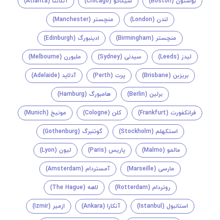
بوستون (Boston)
شیکاگو (Chicago)
آتلانتا (Atlanta)
لندن (London)
منچستر (Manchester)
منچستر (Birmingham)
ادینبورگ (Edinburgh)
لیدز (Leeds)
سیدنی (Sydney)
ملبورن (Melbourne)
بریزبن (Brisbane)
پرت (Perth)
آدلاید (Adelaide)
برلین (Berlin)
هامبورگ (Hamburg)
فرانکفورت (Frankfurt)
کلن (Cologne)
مونیخ (Munich)
استکهلم (Stockholm)
گوتنبرگ (Gothenburg)
مالمو (Malmo)
پاریس (Paris)
لیون (Lyon)
مارسی (Marseille)
آمستردام (Amsterdam)
روتردام (Rotterdam)
لاهه (The Hague)
استانبول (Istanbul)
آنکارا (Ankara)
ازمیر (Izmir)