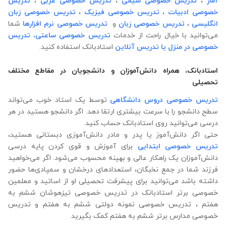
آمار
،
تدریس خصوصی شیمی
،
تدریس خصوصی عربی
،
تدریس
خصوصی ادبیات
،
تدریس خصوصی فیزیک
،
تدریس خصوصی زبان
انگلیسی
،
تدریس خصوصی زبان
و
تدریس خصوصی نرم افزارها
شما
می‌توانید با خیال راحت از خدمات
تدریس خصوصی ساعتی،
تدریس
خصوصی در منزل
یا تدریس آنلاین
استادبانک استفاده کنید.
استادبانک، همراه دانش‌آموزان و دانشجویان در مقاطع مختلف
تحصیلی
تدریس خصوصی دروس دانشگاهی
توسط یک استاد خوب می‌تواند
سطح دانشجو را با سرعت بیشتری ارتقا دهد. اگر دانشجو هستید در هر
درسی می‌توانید روی استادبانک حساب کنید.
حتی اگر دانش‌آموز یا پدر و مادر دانش‌آموزی دبستانی هستید،
تدریس خصوصی ابتدایی
برای آموزش و قوی کردن پایه درسی
دانش‌آموزان یک راهکار عالی و بهینه محسوب می‌شود. اگر می‌خواهید
فرزند شما در جمع نخبگان، استعدادهای درخشان و سمپادی‌ها حضور
داشته باشد می‌توانید برای پیشرفت تحصیلی او از اساتید و معلمین
خصوصی برتر استادبانک در تدریس خصوصی تیزهوشان ششم به
هفتم ، تدریس خصوصی نمونه دولتی ششم به هفتم و تدریس
خصوصی مدارس برتر ششم به هفتم کمک بگیرید