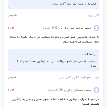
ممنونم از حسن نظر شما آقای اسدی
کنترل پروژه
1 ماه پیش
5
زینب سادات میرزاده واقفی
از ایران
🇮🇷
(تهران)
از
5
به‌ شدت عالییییی عمق درس رو متوجه میشید من با یک جلسه به رشته
خودم بینهایت علاقه‌مند شدم
پاسخ استاد:
ممنونم ازحسن نظر خانم میرزاده نظر لطف ایشون هست نسبت به
بنده
طرح سیستم های اطلاعاتی و کنترل مدیریت
1 ماه پیش
5
رکسانا محمدی
از ایران
🇮🇷
(بوشهر)
از
5
حل نمونه سوال با ایشون داشتم ، استاد بسیار صبور و پیگیر به یادگیری
دانشجو هستن