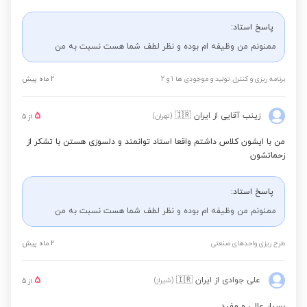
پاسخ استاد:
ممنونم من وظیفه ام بوده و نظر لطف شما هست نسبت به من
برنامه ریزی و کنترل تولید و موجودی ها 1 و 2
2 ماه پیش
5
زینب آقایی
از ایران
🇮🇷
(تهران)
از
5
من با ایشون کلاس داشتم واقعا استاد توانمند و دلسوزی هستن با تشکر از
زحماتشون
پاسخ استاد:
ممنونم من وظیفه ام بوده و نظر لطف شما هست نسبت به من
طرح ریزی واحدهای صنعتی
2 ماه پیش
5
علی جوادی
از ایران
🇮🇷
(شیراز)
از
5
بسیار عالی و مفید