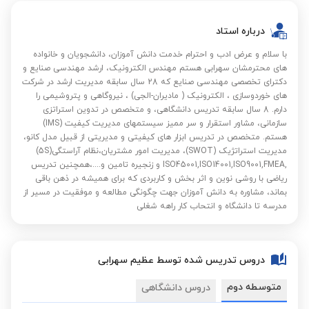
درباره استاد
با سلام و عرض ادب و احترام خدمت دانش آموزان، دانشجویان و خانواده
های محترمشان سهرابی هستم مهندس الکترونیک، ارشد مهندسی صنایع و
دکترای تخصصی مهندسی صنایع که 28 سال سابقه مدیریت ارشد در شرکت
های خوردوسازی ، الکترونیک ( مادیران-الجی) ، نیروگاهی و پتروشیمی را
دارم. 8 سال سابقه تدریس دانشگاهی، و متخصص در تدوین استراتزی
سازمانی، مشاور استقرار و سر ممیز سیستمهای مدیریت کیفیت (IMS)
هستم. متخصص در تدریس ابزار های کیفیتی و مدیریتی از قبیل مدل کانو،
مدیریت استراتژیک (SWOT)، مدیریت امور مشتریان،نظام آراستگی(5S)
,ISO45001,ISO14001,ISO9001,FMEA و زنجیره تامین و....،همچنین تدریس
ریاضی با روشی نوین و اثر بخش و کاربردی که برای همیشه در ذهن باقی
بماند، مشاوره به دانش آموزان جهت چگونگی مطالعه و موفقیت در مسیر از
مدرسه تا دانشگاه و انتحاب کار راهه شغلی
دروس تدریس شده توسط عظیم سهرابی
متوسطه دوم
دروس دانشگاهی