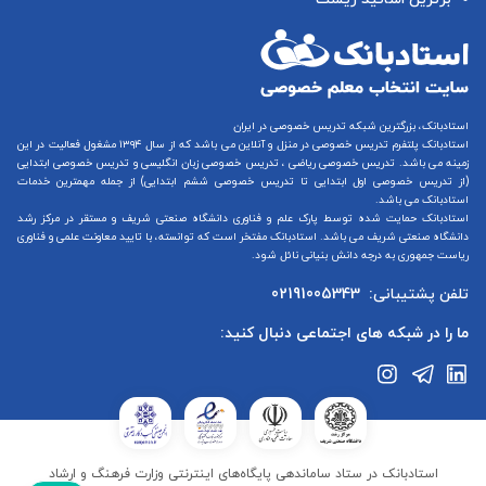
استادبانک، بزرگترین شبکه تدریس خصوصی در ایران
استادبانک پلتفرم
تدریس خصوصی در منزل و آنلاین
می باشد که از سال ۱۳۹۴ مشغول فعالیت در این
زمینه می باشد.
تدریس خصوصی ریاضی
،
تدریس خصوصی زبان انگلیسی
و
تدریس خصوصی ابتدایی
(از
تدریس خصوصی اول ابتدایی
تا
تدریس خصوصی ششم ابتدایی
) از جمله مهمترین خدمات
استادبانک می باشد.
استادبانک حمایت شده توسط پارک علم و فناوری دانشگاه صنعتی شریف و مستقر در مرکز رشد
دانشگاه صنعتی شریف می باشد. استادبانک مفتخر است که توانسته، با تایید معاونت علمی و فناوری
ریاست جمهوری به درجه دانش بنیانی نائل شود.
تلفن پشتیبانی:
02191005343
ما را در شبکه های اجتماعی دنبال کنید:
استادبانک در ستاد ساماندهی پایگاه‌های اینترنتی وزارت فرهنگ و ارشاد