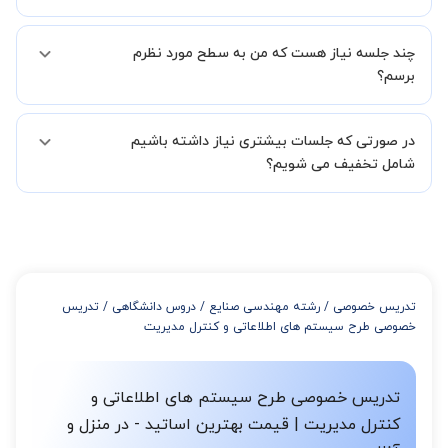
"تماس با پشتیبانی" درخواست خود را ثبت کنید تا بخش پشتیبانی
استادبانک شما را در انتخاب استاد مطلوب یاری کند.
بله مشکلی نیست در صورت نارضایتی می توانید با مدرس دیگری کلاس را
در فاصله 5 الی 30 دقیقه پس از ثبت درخواست از طرف شما، همکاران
چند جلسه نیاز هست که من به سطح مورد نظرم
ادامه دهید.
بخش پشتیبانی استادبانک با شما تماس گرفته و راهنمایی کامل و پیگیری
برسم؟
لازم جهت تکمیل درخواست شما را انجام میدهند.
همچنین میتوانید درخواست خود را از طریق تماس مستقیم با شماره
البته تعداد جلسات دست خود شما است ولی اگر تمایل داشته باشید که
02191005343 نیز ثبت کنید.
در صورتی که جلسات بیشتری نیاز داشته باشیم
مدرس مشخص کند ابتدا باید جلسه اول کلاس درس شما با مدرس برگزار
شود تا با توجه به سطح شما و خواسته شما مدرس اعلام کنند که تقریبا
شامل تخفیف می شویم؟
چند جلسه کلاس نیاز هست.
در صورتی که تمایل داشته باشید بیشتر از 3 جلسه کلاس داشته باشید
میتوانید با خرید بسته قبل از برگزاری جلسات از تخفیفات مجموعه
استفاده کنید که این تخفیف به اینصورت است:
از 4 تا 7 جلسه: 3% تخفیف
از 8 تا 11 جلسه: 5% تخفیف
تدریس خصوصی
/
رشته مهندسی صنایع
/
دروس دانشگاهی
/
تدریس
از 12 تا 15 جلسه: 7% تخفیف
خصوصی طرح سیستم های اطلاعاتی و کنترل مدیریت
از 16 تا 100 جلسه: 9% تخفیف
تدریس خصوصی طرح سیستم های اطلاعاتی و
کنترل مدیریت | قیمت بهترین اساتید - در منزل و