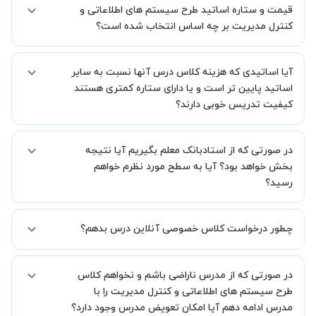
قیمت و ستاره اساتید طرح سیستم های اطلاعاتی و
در صورت رضایت از شیوه تدریس، استاد مجوز فعالیت در استادبانک را
دریافت میکند.
کنترل مدیریت بر چه اساس انتخاب شده است؟
در ادامه تیم پشتیبانی استادبانک پس از هر جلسه، عملکرد استاد را بر
اساس رضایت شاگرد بررسی میکند.
قیمت هر جلسه تدریس اساتید طرح سیستم های اطلاعاتی و کنترل
آیا اساتیدی که هزینه کلاس درس آنها نسبت به سایر
مدیریت بر اساس ستاره آنها در سامانه استادبانک می باشد.
ستاره اساتید به معنای سابقه تدریس آنها در استادبانک است.
اساتید پایین تر است و یا دارای ستاره کمتری هستند
بنابراین تمامی اساتید استادبانک (1 ستاره تا VIP) از نظر کیفیت تدریس
کیفیت تدریس خوبی دارند؟
مورد ارزیابی قرار گرفته و تایید شده اند.
بله قطعا تدریس این اساتید هم با کیفیت است حتی این موضوع در بخش
در صورتی که از استادبانک معلم بگیریم آیا نتیجه
نظرات ثبت شده شاگردان آنها نیز مشهود است، فقط اختلاف هزینه آنها با
اساتید دیگر به دلیل سابقه کاری کمتر آنها می باشد.
بخش خواهد بود؟ آیا به سطح مورد نظرم خواهم
رسید؟
ما قطعا مدرسین خیلی خوبی را برای شما معرفی می کنیم تا در کنار تلاش
چطور درخواست کلاس خصوصی آنلاین درس بدهم؟
شما این اتفاق بیفتد و کلاس نتیجه بخش باشد و به سطح مطلوب خود
برسید.
شما میتوانید از دو طریق استاد مطلوب خود را پیدا کنید.
در صورتی که از مدرس ناراضی باشم و نخواهم کلاس
در روش اول، میتوانید پس از بررسی رزومه ها استاد مطلوب را انتخاب
کرده و درخواست خود را برای استاد ارسال کنید.
طرح سیستم های اطلاعاتی و کنترل مدیریت را با
در روش دوم، میتوانید از طریق دکمه"استاد را به من پیشنهاد دهید" و یا
مدرس ادامه دهم آیا امکان تعویض مدرس وجود دارد؟