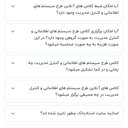
اگر تاکنون تجربه برگزاری کلاس آنلاین نداشته اید این اطمینان خاطر را به
آیا امکان ضبط کلاس های آنلاین طرح سیستم های
شما میدهیم که استاد شما پیش از جلسه تمامی موارد لازم برای برگزاری
یک کلاس آنلاین با کیفیت و مفید را به شما توضیح خواهند داد.
اطلاعاتی و کنترل مدیریت وجود دارد؟
بله، فقط این موضوع را بایستی قبل از برگزاری کلاس با استاد هماهنگ
آیا امکان برگزاری کلاس طرح سیستم های اطلاعاتی و
کنید.
کنترل مدیریت به صورت گروهی وجود دارد؟ در این
صورت هزینه به چه صورت محاسبه میشود؟
به صورت پیش فرض کلاس های طرح سیستم های اطلاعاتی و کنترل
کلاس طرح سیستم های اطلاعاتی و کنترل مدیریت چه
مدیریت خصوصی هستند اما در صورتیکه مایل هستید کلاس ها را در کنار
دوستان و یا آشنایان خود به صورت گروهی برگزار کنید، این امکان وجود
زمانی و در کجا تشکیل میشود؟
دارد. در این حالت، به ازای هر یک نفری که به کلاس اضافه میشود، 20
درصد به هزینه ی کل جلسه اضافه خواهد شد.
زمان برگزاری کلاس های طرح سیستم های اطلاعاتی و کنترل مدیریت به
کلاس های آنلاین طرح سیستم های اطلاعاتی و کنترل
صورت توافقی بین شما و استاد تعیین خواهد شد.
همچنین کلاس های خصوصی به طور کلی در منزل شاگرد برگزار میشود. در
مدیریت در چه محیطی برگزار میشود؟
صورتی که چنین امکانی برای شما مقدور نیست، می توانید جهت برگزاری
کلاس در یک مکان عمومی مانند کتابخانه با استاد خود هماهنگی لازم را
کلاس ها در دو محیط اسکای روم و یا ادوبی کانکت برگزار میشود.
انجام دهید.
اساتید سایت استادبانک چطور تایید شده اند؟
در ابتدا تیم داوری استادبانک نمونه تدریس تمامی اساتید را بررسی میکند.