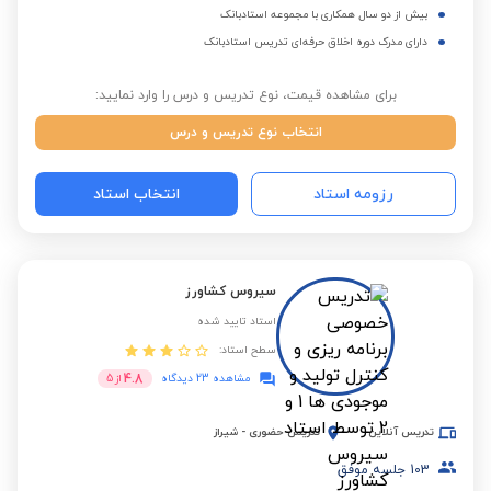
بیش از دو سال همکاری با مجموعه استادبانک
دارای مدرک دوره اخلاق حرفه‌ای تدریس استادبانک
برای مشاهده قیمت، نوع تدریس و درس را وارد نمایید:
انتخاب نوع تدریس و درس
رزومه استاد
انتخاب استاد
سیروس کشاورز
استاد تایید شده
سطح استاد:
4.8
مشاهده 23 دیدگاه
از
5
تدریس آنلاین
تدریس حضوری
-
شیراز
103
جلسه موفق