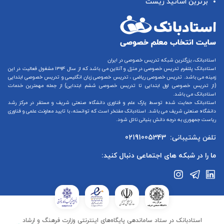
برترین اساتید زیست
استادبانک، بزرگترین شبکه تدریس خصوصی در ایران
استادبانک پلتفرم
تدریس خصوصی در منزل و آنلاین
می باشد که از سال ۱۳۹۴ مشغول فعالیت در این
زمینه می باشد.
تدریس خصوصی ریاضی
،
تدریس خصوصی زبان انگلیسی
و
تدریس خصوصی ابتدایی
(از
تدریس خصوصی اول ابتدایی
تا
تدریس خصوصی ششم ابتدایی
) از جمله مهمترین خدمات
استادبانک می باشد.
استادبانک حمایت شده توسط پارک علم و فناوری دانشگاه صنعتی شریف و مستقر در مرکز رشد
دانشگاه صنعتی شریف می باشد. استادبانک مفتخر است که توانسته، با تایید معاونت علمی و فناوری
ریاست جمهوری به درجه دانش بنیانی نائل شود.
تلفن پشتیبانی:
02191005343
ما را در شبکه های اجتماعی دنبال کنید:
استادبانک در ستاد ساماندهی پایگاه‌های اینترنتی وزارت فرهنگ و ارشاد