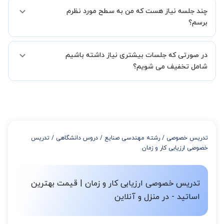
بله مشکلی نیست در صورت نارضایتی می توانید با مدرس دیگری کلاس را
در فاصله 5 الی 30 دقیقه پس از ثبت درخواست از طرف شما، همکاران
چند جلسه نیاز هست که من به سطح مورد نظرم
ادامه دهید.
بخش پشتیبانی استادبانک با شما تماس گرفته و راهنمایی کامل و پیگیری
برسم؟
لازم جهت تکمیل درخواست شما را انجام میدهند.
همچنین میتوانید درخواست خود را از طریق تماس مستقیم با شماره
البته تعداد جلسات دست خود شما است ولی اگر تمایل داشته باشید که
02191005343 نیز ثبت کنید.
در صورتی که جلسات بیشتری نیاز داشته باشیم
مدرس مشخص کند ابتدا باید جلسه اول کلاس درس شما با مدرس برگزار
شود تا با توجه به سطح شما و خواسته شما مدرس اعلام کنند که تقریبا
شامل تخفیف می شویم؟
چند جلسه کلاس نیاز هست.
در صورتی که تمایل داشته باشید بیشتر از 3 جلسه کلاس داشته باشید
میتوانید با خرید بسته قبل از برگزاری جلسات از تخفیفات مجموعه
استفاده کنید که این تخفیف به اینصورت است:
از 4 تا 7 جلسه: 3% تخفیف
از 8 تا 11 جلسه: 5% تخفیف
تدریس خصوصی
/
رشته مهندسی صنایع
/
دروس دانشگاهی
/
تدریس
از 12 تا 15 جلسه: 7% تخفیف
خصوصی ارزیابی کار و زمان
از 16 تا 100 جلسه: 9% تخفیف
تدریس خصوصی ارزیابی کار و زمان | قیمت بهترین
اساتید - در منزل و آنلاین