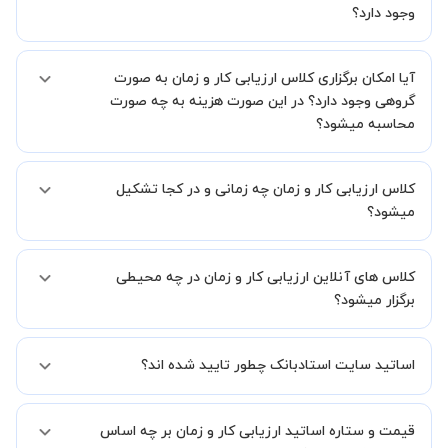
یک کلاس آنلاین با کیفیت و مفید را به شما توضیح خواهند داد.
وجود دارد؟
بله، فقط این موضوع را بایستی قبل از برگزاری کلاس با استاد هماهنگ
آیا امکان برگزاری کلاس ارزیابی کار و زمان به صورت
کنید.
گروهی وجود دارد؟ در این صورت هزینه به چه صورت
محاسبه میشود؟
به صورت پیش فرض کلاس های ارزیابی کار و زمان خصوصی هستند اما در
کلاس ارزیابی کار و زمان چه زمانی و در کجا تشکیل
صورتیکه مایل هستید کلاس ها را در کنار دوستان و یا آشنایان خود به
صورت گروهی برگزار کنید، این امکان وجود دارد. در این حالت، به ازای هر
میشود؟
یک نفری که به کلاس اضافه میشود، 20 درصد به هزینه ی کل جلسه
اضافه خواهد شد.
زمان برگزاری کلاس های ارزیابی کار و زمان به صورت توافقی بین شما و
کلاس های آنلاین ارزیابی کار و زمان در چه محیطی
استاد تعیین خواهد شد.
همچنین کلاس های خصوصی به طور کلی در منزل شاگرد برگزار میشود. در
برگزار میشود؟
صورتی که چنین امکانی برای شما مقدور نیست، می توانید جهت برگزاری
کلاس در یک مکان عمومی مانند کتابخانه با استاد خود هماهنگی لازم را
کلاس ها در دو محیط اسکای روم و یا ادوبی کانکت برگزار میشود.
انجام دهید.
اساتید سایت استادبانک چطور تایید شده اند؟
در ابتدا تیم داوری استادبانک نمونه تدریس تمامی اساتید را بررسی میکند.
قیمت و ستاره اساتید ارزیابی کار و زمان بر چه اساس
در صورت رضایت از شیوه تدریس، استاد مجوز فعالیت در استادبانک را