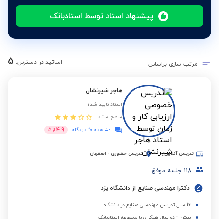
پیشنهاد استاد توسط استادبانک
5
اساتید در دسترس:
مرتب سازی براساس
هاجر شیرنشان
استاد تایید شده
سطح استاد:
4.9
مشاهده 20 دیدگاه
از
5
تدریس آنلاین
تدریس حضوری
-
اصفهان
118
جلسه موفق
دکترا مهندسی صنایع از دانشگاه یزد
16 سال تدریس مهندسی صنایع در دانشگاه
بیش از دو سال همکاری با مجموعه استادبانک