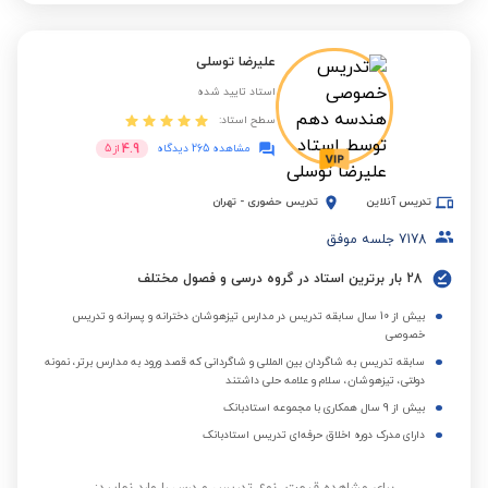
علیرضا توسلی
استاد تایید شده
سطح استاد:
4.9
مشاهده 265 دیدگاه
از
5
تدریس آنلاین
تدریس حضوری
-
تهران
7178
جلسه موفق
28 بار برترین استاد در گروه درسی و فصول مختلف
بیش از 10 سال سابقه تدریس در مدارس تیزهوشان دخترانه و پسرانه و تدریس
خصوصی
سابقه تدریس به شاگردان بین المللی و شاگردانی که قصد ورود به مدارس برتر، نمونه
دولتی، تیزهوشان، سلام و علامه حلی داشتند
بیش از 9 سال همکاری با مجموعه استادبانک
دارای مدرک دوره اخلاق حرفه‌ای تدریس استادبانک