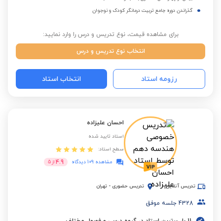
گذراندن دوره جامع تربیت درمانگر کودک و نوجوان
برای مشاهده قیمت، نوع تدریس و درس را وارد نمایید:
انتخاب نوع تدریس و درس
رزومه استاد
انتخاب استاد
احسان علیزاده
استاد تایید شده
سطح استاد:
4.9
مشاهده 109 دیدگاه
از
5
تدریس آنلاین
تدریس حضوری
-
تهران
4328
جلسه موفق