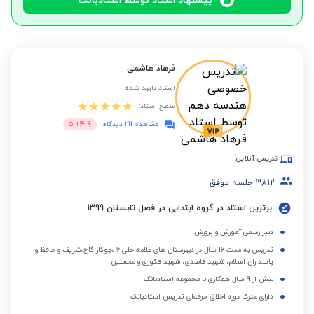
پیشنهاد استاد توسط استادبانک
فرهاد هاشمی
استاد تایید شده
سطح استاد:
4.9
مشاهده 211 دیدگاه
از
5
تدریس آنلاین
3812
جلسه موفق
برترین استاد در گروه ابتدایی در فصل تابستان 1399
دبیر رسمی آموزش و پرورش
تدریس به مدت 16 سال در دبیرستان های علامه حلی 6 ،جوکار گاج،شریف و حافظ و
پاسداران اسلام، شهید قاصدی، شهید فکوری و محسنین
بیش از 9 سال همکاری با مجموعه استادبانک
دارای مدرک دوره اخلاق حرفه‌ای تدریس استادبانک