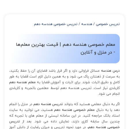
میتوانید با خرید بسته قبل از برگزاری جلسات از تخفیفات مجموعه
استفاده کنید که این تخفیف به اینصورت است:
از 4 تا 7 جلسه: 3% تخفیف
از 8 تا 11 جلسه: 5% تخفیف
تدریس خصوصی
/
هندسه
/
تدریس خصوصی هندسه دهم
از 12 تا 15 جلسه: 7% تخفیف
از 16 تا 100 جلسه: 9% تخفیف
معلم خصوصی هندسه دهم | قیمت بهترین معلم‌ها
- در منزل و آنلاین
درس هندسه
مسائل فراوانی دارد و اگر قرار باشد قضایای آن را حفظ بکنید،
به سرعت از ذهنتان پاک می شود و به همین دلیل لازم است قضایا به طور
کامل و دقیق اثبات شوند. برای اثبات و آموزش قضایا به
معلم هندسه دهم
کاربلدی نیاز است. تدریس هندسه دهم توسط معلمین باتجربه و کاربلدی
انجام می شود.
اگر به دنبال معلمی هستید که بتواند
تدریس هندسه دهم
در منزل را انجام
دهد یا به دنبال
معلم خصوصی هندسه دهم
هستید، می توانید به سایت
استاد بانک مراجعه کنید. در این سامانه لیستی از معلم های با تجربه که
چندین سال سابقه کاری دارند، نمایش داده می شود. بعد از
تدریس
خصوصی هندسه دهم،
در مورد نحوه تدریس و میزان رضایت از دانش آموز