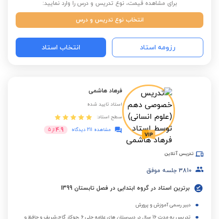
برای مشاهده قیمت، نوع تدریس و درس را وارد نمایید:
انتخاب نوع تدریس و درس
رزومه استاد
انتخاب استاد
فرهاد هاشمی
استاد تایید شده
سطح استاد:
4.9
مشاهده 211 دیدگاه
از
5
تدریس آنلاین
3810
جلسه موفق
برترین استاد در گروه ابتدایی در فصل تابستان 1399
دبیر رسمی آموزش و پرورش
تدریس به مدت 16 سال در دبیرستان های علامه حلی 6 ،جوکار گاج،شریف و حافظ و