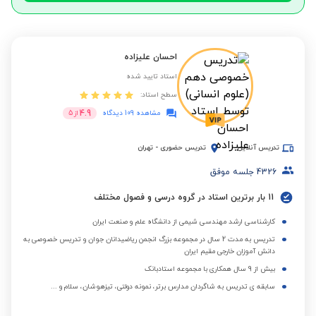
احسان علیزاده
استاد تایید شده
سطح استاد:
4.9
مشاهده 109 دیدگاه
از
5
تدریس آنلاین
تدریس حضوری
-
تهران
4326
جلسه موفق
11 بار برترین استاد در گروه درسی و فصول مختلف
کارشناسی ارشد مهندسی شیمی از دانشگاه علم و صنعت ایران
تدریس به مدت 2 سال در مجموعه بزرگ انجمن ریاضیدانان جوان و تدریس خصوصی به
دانش آموزان خارجی مقیم ایران
بیش از 9 سال همکاری با مجموعه استادبانک
سابقه ی تدریس به شاگردان مدارس برتر، نمونه دولتی، تیزهوشان، سلام و ...