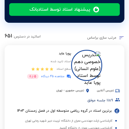
پیشنهاد استاد توسط استادبانک
651
اساتید در دسترس:
مرتب سازی براساس
پویا عابد
استاد تایید شده
سطح استاد:
5
مشاهده 45 دیدگاه
از
5
تدریس آنلاین
تدریس حضوری
-
تهران
1189
جلسه موفق
برترین استاد در گروه ریاضی متوسطه اول در فصل زمستان 1403
کارشناسی ارشد مهندسی عمران از دانشگاه تربیت دبیر شهید رجایی تهران
کارشناسی مهندسی عمران از دانشگاه گرمسار