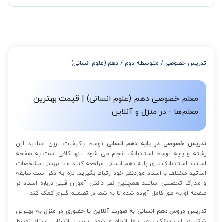
چند جلسه کلاس نیاز هست.
در صورتی که تمایل داشته باشید بیشتر از 3 جلسه کلاس داشته باشید
میتوانید با خرید بسته قبل از برگزاری جلسات از تخفیفات مجموعه
استفاده کنید که این تخفیف به اینصورت است:
از 4 تا 7 جلسه: 3% تخفیف
از 8 تا 11 جلسه: 5% تخفیف
تدریس خصوصی
/
متوسطه دوم
/
دهم (علوم انسانی)
از 12 تا 15 جلسه: 7% تخفیف
از 16 تا 100 جلسه: 9% تخفیف
معلم خصوصی دهم (علوم انسانی) | قیمت بهترین
معلم‌ها - در منزل و آنلاین
تدریس خصوصی در پایه دهم انسانی
توسط باکیفیت ترین اساتید این
رشته و پایه توسط استادبانک انجام می شود. تنها کافی است به صفحه
اساتید استادبانک برای پایه دهم انسانی مراجعه کنید و با بررسی مشخصات
اساتید مختلف با استاد موردنظر خود ارتباط بگیرید. لازم به ذکر است سابقه
و مدارک تحصیلی اساتید همچنین نظر دانش آموزان قبلی درباره استاد در
صفحه او به طور کامل آورده شده تا به شما در تصمیم گیری کمک کند.
تدریس دروس دهم انسانی به صورت آنلاین یا حضوری در منزل
به بهترین
شکل در استادبانک برای شما انجام میشود. پس از انتخاب استاد توسط