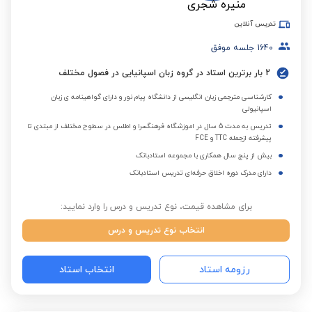
تدریس آنلاین
1640
جلسه موفق
2 بار برترین استاد در گروه زبان اسپانیایی در فصول مختلف
کارشناسی مترجمی زبان انگلیسی از دانشگاه پیام نور و دارای گواهینامه ی زبان
اسپانیولی
تدریس به مدت 5 سال در اموزشگاه فرهنگسرا و اطلس در سطوح مختلف از مبتدی تا
پیشرفته ازجمله TTC و FCE
بیش از پنج سال همکاری با مجموعه استادبانک
دارای مدرک دوره اخلاق حرفه‌ای تدریس استادبانک
برای مشاهده قیمت، نوع تدریس و درس را وارد نمایید:
انتخاب نوع تدریس و درس
رزومه استاد
انتخاب استاد