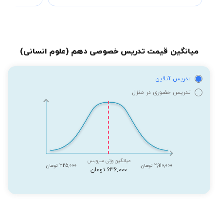
میانگین قیمت تدریس خصوصی دهم (علوم انسانی)
تدریس آنلاین
تدریس حضوری در منزل
میانگین وزنی سرویس
2,910,000 تومان
325,000 تومان
636,000 تومان