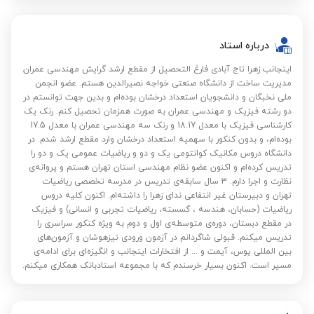
درباره استاد
اینجانب زهرا تاج آبادی فارغ التحصیل از مقطع ارشد گرایش مهندسی عمران
مدیریت ساخت از دانشگاه صنعتی خواجه نصیرالدین هستم. عضو انجمن
ملی نخبگان و دانشجویان استعداد درخشان بوده‌ام و بدین جهت توانستم در
دو رشته فیزیک و مهندسی عمران به صورت همزمان تحصیل کنم. رنک یک
کارشناسی فیزیک با معدل 18.17 و رنک سه مهندسی عمران با معدل 17.5
بوده‌ام، و بدون کنکور با سهمیه استعداد درخشان وارد مقطع ارشد شدم. در
دانشگاه دروس مکانیک کوانتومی یک و دو و ریاضیات عمومی یک و دو را
تدریس کرده‌ام و اکنون عضو نظام مهندسی استان تهران هستم و پروانه‌ی
نظارت و اجرا دارم. 3 سال سابقه‌ی تدریس در مدرسه تخصصی ریاضیات
تهران و دبیرستان غیر انتفاعی ندای زهرا را داشته‌ام. اکنون کلیه دروس
ریاضیات (حسابان، هندسه‌ ، گسسته، ریاضیات تجربی و انسانی) و فیزیک
در مقطع دبستان، دوره‌ی متوسطه‌ی اول و دوم به ویژه کنکور سراسری را
تدریس میکنم. قبولی شاگردانم در آزمون ورودی تیزهوشان و آزمون‌های
بین المللی یوس، آیمت و ... از افتخارات اینجانب و انگیزه‌‌ای برای ادامه‌‌‌ی
مسیر است. اکنون بسیار خرسندم که با مجموعه استادبانک همکاری میکنم.