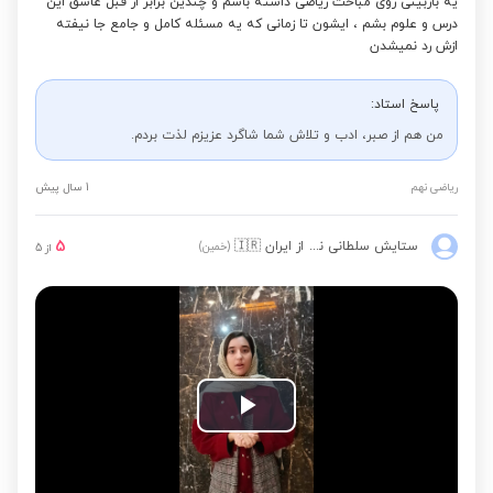
یه بازبینی روی مباحث ریاضی داشته باشم و چندین برابر از قبل عاشق این
درس و علوم بشم ، ایشون تا زمانی که یه مسئله کامل و جامع جا نیفته
ازش رد نمیشدن
پاسخ استاد:
من هم از صبر، ادب و تلاش شما شاگرد عزیزم لذت بردم.
ریاضی نهم
1 سال پیش
5
ستایش سلطانی نژاد
از ایران
🇮🇷
(خمین)
از
5
Play
Video