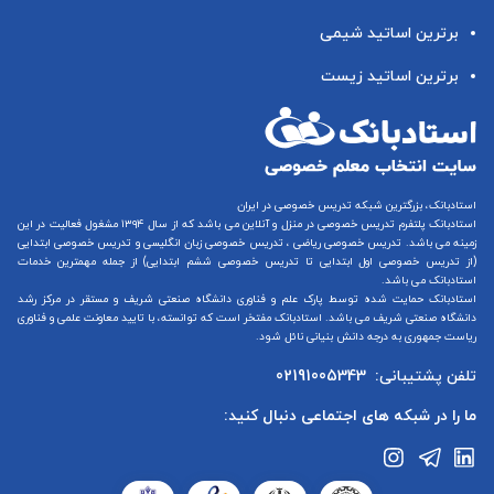
برترین اساتید شیمی
برترین اساتید زیست
استادبانک، بزرگترین شبکه تدریس خصوصی در ایران
استادبانک پلتفرم
تدریس خصوصی در منزل و آنلاین
می باشد که از سال ۱۳۹۴ مشغول فعالیت در این
زمینه می باشد.
تدریس خصوصی ریاضی
،
تدریس خصوصی زبان انگلیسی
و
تدریس خصوصی ابتدایی
(از
تدریس خصوصی اول ابتدایی
تا
تدریس خصوصی ششم ابتدایی
) از جمله مهمترین خدمات
استادبانک می باشد.
استادبانک حمایت شده توسط پارک علم و فناوری دانشگاه صنعتی شریف و مستقر در مرکز رشد
دانشگاه صنعتی شریف می باشد. استادبانک مفتخر است که توانسته، با تایید معاونت علمی و فناوری
ریاست جمهوری به درجه دانش بنیانی نائل شود.
تلفن پشتیبانی:
02191005343
ما را در شبکه های اجتماعی دنبال کنید: