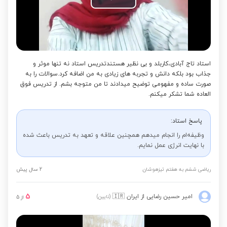
Play
Video
استاد تاج آبادی،کاربلد و بی نظیر هستندتدریس استاد نه تنها موثر و
جذاب بود بلکه دانش و تجربه های زیادی به من اضافه کرد.سوالات را به
صورت ساده و مفهومی توضیح میدادند تا من متوجه بشم. از تدریس فوق
العاده شما تشکر میکنم.
پاسخ استاد:
وظیفه‌ام را انجام میدهم همچنین علاقه و تعهد به تدریس باعث شده
با نهایت انرژی عمل نمایم.
ریاضی ششم به هفتم تیزهوشان
2 سال پیش
5
امیر حسین رضایی
از ایران
🇮🇷
(نایین)
از
5