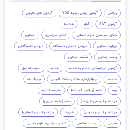
ریاضی
آزمون یوس ترکیه YOS
آزمون های خارجی
آزمون SAT
آمار
هندسه
کنکور سراسری علوم انسانی
کنکور سراسری
ابتدایی
چهارم ابتدایی
دروس عمومی دانشگاه
دروس دانشگاهی
پنجم ابتدایی
ششم ابتدایی
آزمون تیزهوشان ششم به هفتم
هفتم
متوسطه اول
هشتم
نرم‌افزارهای مایکروسافت آفیس
نرم‌افزارها
نهم
دهم (ریاضی-فیزیک)
متوسطه دوم
دوازدهم (ریاضی-فیزیک)
دهم (علوم تجربی)
دوازدهم (علوم تجربی)
فیزیک
یازدهم (علوم انسانی)
شیمی
زیست شناسی
کنکور سراسری علوم تجربی