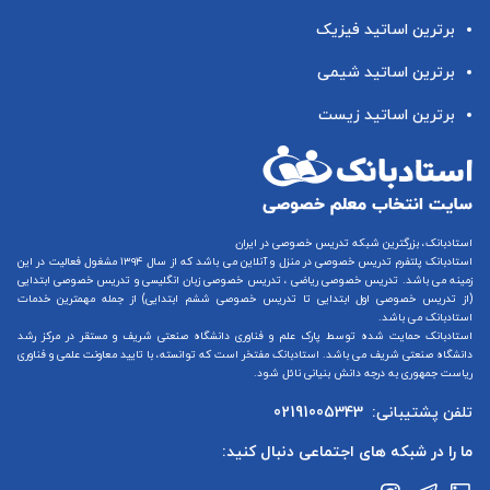
برترین اساتید فیزیک
برترین اساتید شیمی
برترین اساتید زیست
استادبانک، بزرگترین شبکه تدریس خصوصی در ایران
استادبانک پلتفرم
تدریس خصوصی در منزل و آنلاین
می باشد که از سال ۱۳۹۴ مشغول فعالیت در این
زمینه می باشد.
تدریس خصوصی ریاضی
،
تدریس خصوصی زبان انگلیسی
و
تدریس خصوصی ابتدایی
(از
تدریس خصوصی اول ابتدایی
تا
تدریس خصوصی ششم ابتدایی
) از جمله مهمترین خدمات
استادبانک می باشد.
استادبانک حمایت شده توسط پارک علم و فناوری دانشگاه صنعتی شریف و مستقر در مرکز رشد
دانشگاه صنعتی شریف می باشد. استادبانک مفتخر است که توانسته، با تایید معاونت علمی و فناوری
ریاست جمهوری به درجه دانش بنیانی نائل شود.
تلفن پشتیبانی:
02191005343
ما را در شبکه های اجتماعی دنبال کنید: