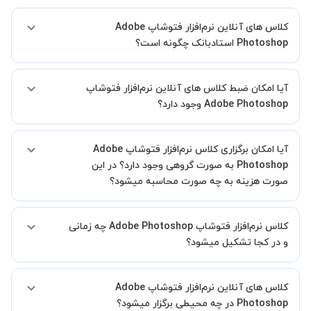
کلاس های آنلاین نرم‌افزار فتوشاپ Adobe
Photoshop استادبانک چگونه است؟
اگر تاکنون تجربه برگزاری کلاس آنلاین نداشته اید این اطمینان خاطر را به
آیا امکان ضبط کلاس های آنلاین نرم‌افزار فتوشاپ
شما میدهیم که استاد شما پیش از جلسه تمامی موارد لازم برای برگزاری
یک کلاس آنلاین با کیفیت و مفید را به شما توضیح خواهند داد.
Adobe Photoshop وجود دارد؟
بله، فقط این موضوع را بایستی قبل از برگزاری کلاس با استاد هماهنگ
آیا امکان برگزاری کلاس نرم‌افزار فتوشاپ Adobe
کنید.
Photoshop به صورت گروهی وجود دارد؟ در این
صورت هزینه به چه صورت محاسبه میشود؟
به صورت پیش فرض کلاس های نرم‌افزار فتوشاپ Adobe Photoshop
کلاس نرم‌افزار فتوشاپ Adobe Photoshop چه زمانی
خصوصی هستند اما در صورتیکه مایل هستید کلاس ها را در کنار دوستان و
یا آشنایان خود به صورت گروهی برگزار کنید، این امکان وجود دارد. در این
و در کجا تشکیل میشود؟
حالت، به ازای هر یک نفری که به کلاس اضافه میشود، 20 درصد به هزینه
ی کل جلسه اضافه خواهد شد.
زمان برگزاری کلاس های نرم‌افزار فتوشاپ Adobe Photoshop به صورت
کلاس های آنلاین نرم‌افزار فتوشاپ Adobe
توافقی بین شما و استاد تعیین خواهد شد.
همچنین کلاس های خصوصی به طور کلی در منزل شاگرد برگزار میشود. در
Photoshop در چه محیطی برگزار میشود؟