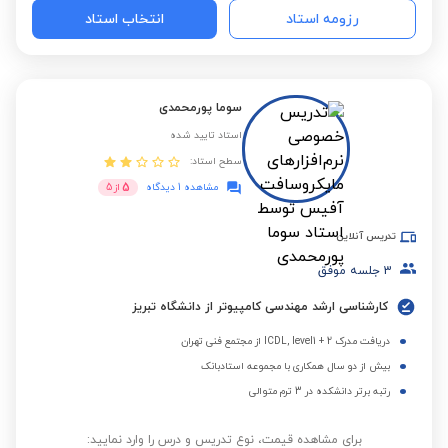
رزومه استاد
انتخاب استاد
سوما پورمحمدی
استاد تایید شده
سطح استاد:
5
مشاهده 1 دیدگاه
از
5
تدریس آنلاین
3
جلسه موفق
کارشناسی ارشد مهندسی کامپیوتر از دانشگاه تبریز
دریافت مدرک ICDL, level1 + 2 از مجتمع فنی تهران
بیش از دو سال همکاری با مجموعه استادبانک
رتبه برتر دانشکده در 3 ترم متوالی
برای مشاهده قیمت، نوع تدریس و درس را وارد نمایید: