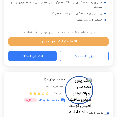
تدریس به مدت 10 سال در دانشگاه های آزاد - غیر انتفاعی - پیام نور و مدارس دولتی و
غیردولتی
بیش از پنج سال همکاری با مجموعه استادبانک
2مقاله ISI در دوره دکتری
برای مشاهده قیمت، نوع تدریس و درس را وارد نمایید:
انتخاب نوع تدریس و درس
رزومه استاد
انتخاب استاد
فاطمه عوض نژاد
استاد تایید شده
سطح استاد:
4.9
مشاهده 10 دیدگاه
از
5
تدریس آنلاین