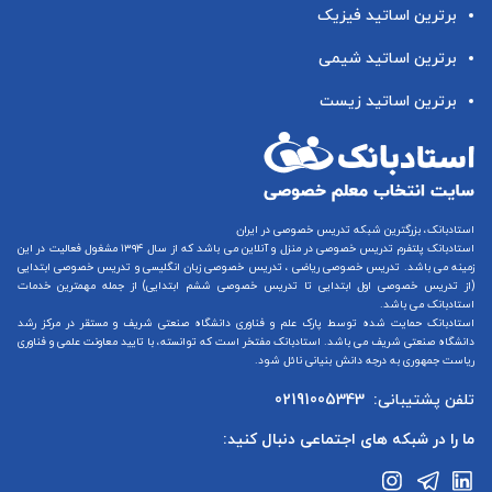
برترین اساتید فیزیک
برترین اساتید شیمی
برترین اساتید زیست
استادبانک، بزرگترین شبکه تدریس خصوصی در ایران
استادبانک پلتفرم
تدریس خصوصی در منزل و آنلاین
می باشد که از سال ۱۳۹۴ مشغول فعالیت در این
زمینه می باشد.
تدریس خصوصی ریاضی
،
تدریس خصوصی زبان انگلیسی
و
تدریس خصوصی ابتدایی
(از
تدریس خصوصی اول ابتدایی
تا
تدریس خصوصی ششم ابتدایی
) از جمله مهمترین خدمات
استادبانک می باشد.
استادبانک حمایت شده توسط پارک علم و فناوری دانشگاه صنعتی شریف و مستقر در مرکز رشد
دانشگاه صنعتی شریف می باشد. استادبانک مفتخر است که توانسته، با تایید معاونت علمی و فناوری
ریاست جمهوری به درجه دانش بنیانی نائل شود.
تلفن پشتیبانی:
02191005343
ما را در شبکه های اجتماعی دنبال کنید: