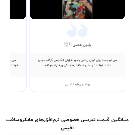
Video
رادین همتی 🇮🇷
من دو جلسه برای درس ریاضی پسرم به زبان انگلیسی گرفتم خیلی
من برای شرک
استاد توانمند و عالی هستند به همگی پیشنهاد میکنم.
شرکت میکنم که
ریاضی چهارم ابتدایی
میانگین قیمت تدریس خصوصی نرم‌افزارهای مایکروسافت
آفیس