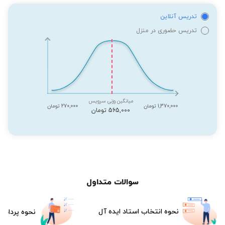
تدریس آنلاین
تدریس حضوری در منزل
میانگین وزنی سرویس
1,370,000 تومان
270,000 تومان
565,000 تومان
سوالات متداول
نحوه انتخاب استاد ایده آل
نحوه پرداخت