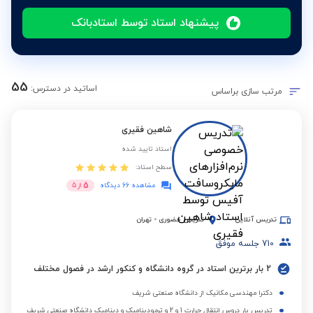
پیشنهاد استاد توسط استادبانک
55
اساتید در دسترس:
مرتب سازی براساس
شاهین فقیری
استاد تایید شده
سطح استاد:
5
مشاهده 66 دیدگاه
از
5
تدریس آنلاین
تدریس حضوری
-
تهران
710
جلسه موفق
2 بار برترین استاد در گروه دانشگاه و کنکور ارشد در فصول مختلف
دکترا مهندسی مکانیک از دانشگاه صنعتی شریف
تدریس یار دروس انتقال حرارت 1 و 2 و ترمودینامیک و دینامیک دانشگاه صنعتی شریف