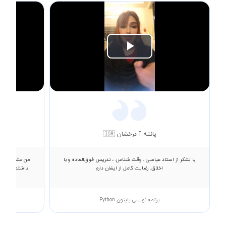
Play
Video
پانته آ درخشان 🇮🇷
با تشکر از استاد عباسی . وقت شناس ، تدریس فوق‌العاده و با
من مشکلات زیا
اخلاق. رضایت کامل از ایشان دارم
داشتم نمراتم 
برنامه نویسی پایتون Python