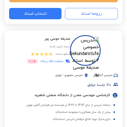
رزومه استاد
انتخاب استاد
صدیقه موسی پور
استاد تایید شده
سطح استاد:
5
مشاهده 55 دیدگاه
از
5
تدریس آنلاین
تدریس حضوری
-
تهران
710
جلسه موفق
کارشناسی مهندسی معدن از دانشگاه صنعتی شاهرود
سابقه تدریس از سال 1384 تا 1387 در موسسه تیز هوشان گلشن تهران
بیش از یک سال همکاری با مجموعه استادبانک
دارای مدرک دوره اخلاق حرفه‌ای تدریس استادبانک