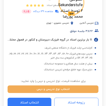
سطح استاد:
5
مشاهده 139 دیدگاه
از
5
تدریس آنلاین
تدریس حضوری
-
تهران
3822
جلسه موفق
11 بار برترین استاد در گروه فیزیک دبیرستان و کنکور در فصول مختلف
کارشناسی ارشد فیزیک از دانشگاه صنعتی شریف
مدرس درصدهای فیزیک 90، 86، 83، 83، 74، 74، 71، 71، 70، 70، 67، 67، 67، 66، 65،
65، 63، 62، 57 در کنکورهای سه سال اخیر
بیش از هشت سال همکاری با مجموعه استادبانک
دارای مدرک دوره اخلاق حرفه‌ای تدریس استادبانک
برای مشاهده قیمت، نوع تدریس و درس را وارد نمایید:
انتخاب نوع تدریس و درس
رزومه استاد
انتخاب استاد