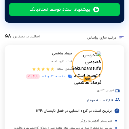
پیشنهاد استاد توسط استادبانک
58
اساتید در دسترس:
مرتب سازی براساس
فرهاد هاشمی
استاد تایید شده
سطح استاد:
4.9
مشاهده 211 دیدگاه
از
5
تدریس آنلاین
3811
جلسه موفق
برترین استاد در گروه ابتدایی در فصل تابستان 1399
دبیر رسمی آموزش و پرورش
تدریس به مدت 16 سال در دبیرستان های علامه حلی 6 ،جوکار گاج،شریف و حافظ و