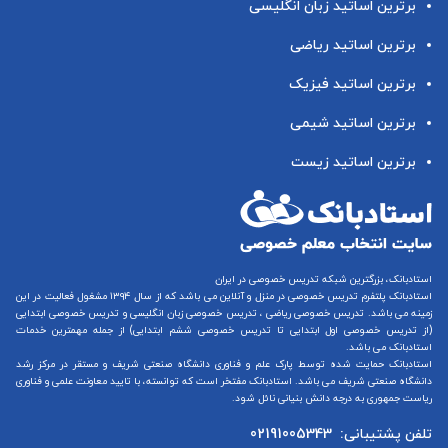
برترین اساتید زبان انگلیسی
برترین اساتید ریاضی
برترین اساتید فیزیک
برترین اساتید شیمی
برترین اساتید زیست
استادبانک، بزرگترین شبکه تدریس خصوصی در ایران
استادبانک پلتفرم
تدریس خصوصی در منزل و آنلاین
می باشد که از سال ۱۳۹۴ مشغول فعالیت در این
زمینه می باشد.
تدریس خصوصی ریاضی
،
تدریس خصوصی زبان انگلیسی
و
تدریس خصوصی ابتدایی
(از
تدریس خصوصی اول ابتدایی
تا
تدریس خصوصی ششم ابتدایی
) از جمله مهمترین خدمات
استادبانک می باشد.
استادبانک حمایت شده توسط پارک علم و فناوری دانشگاه صنعتی شریف و مستقر در مرکز رشد
دانشگاه صنعتی شریف می باشد. استادبانک مفتخر است که توانسته، با تایید معاونت علمی و فناوری
ریاست جمهوری به درجه دانش بنیانی نائل شود.
تلفن پشتیبانی:
02191005343