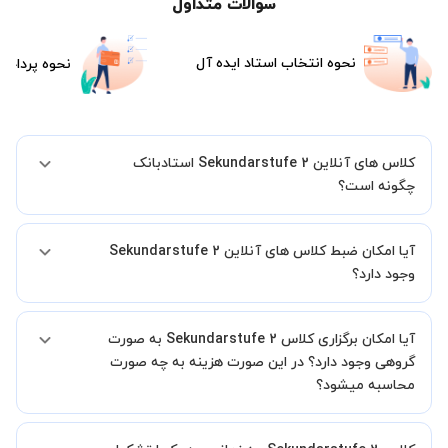
سوالات متداول
نحوه انتخاب استاد ایده آل
نحوه پرداخت
کلاس های آنلاین Sekundarstufe 2 استادبانک
چگونه است؟
اگر تاکنون تجربه برگزاری کلاس آنلاین نداشته اید این اطمینان خاطر را به
آیا امکان ضبط کلاس های آنلاین Sekundarstufe 2
شما میدهیم که استاد شما پیش از جلسه تمامی موارد لازم برای برگزاری
یک کلاس آنلاین با کیفیت و مفید را به شما توضیح خواهند داد.
وجود دارد؟
بله، فقط این موضوع را بایستی قبل از برگزاری کلاس با استاد هماهنگ
آیا امکان برگزاری کلاس Sekundarstufe 2 به صورت
کنید.
گروهی وجود دارد؟ در این صورت هزینه به چه صورت
محاسبه میشود؟
به صورت پیش فرض کلاس های Sekundarstufe 2 خصوصی هستند اما در