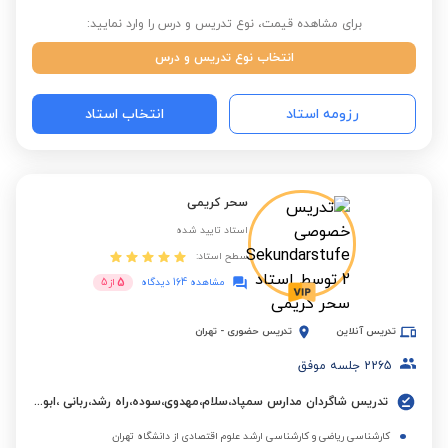
برای مشاهده قیمت، نوع تدریس و درس را وارد نمایید:
انتخاب نوع تدریس و درس
رزومه استاد
انتخاب استاد
سحر کریمی
استاد تایید شده
سطح استاد:
5
مشاهده 164 دیدگاه
از
5
تدریس آنلاین
تدریس حضوری
-
تهران
2265
جلسه موفق
تدریس شاگردان مدارس سمپاد،سلام،مهدوی،سوده،راه رشد،ربانی ،ابوعلی سینا،البرز و مدارس بین المللی.
کارشناسی ریاضی و کارشناسی ارشد علوم اقتصادی از دانشگاه تهران