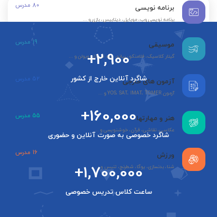
80
مدرس
برنامه نویسی
برنامه نویسی وب، موبایل، دیتابیس، بازی و ...
19
مدرس
موسیقی
+2,900
گیتار کلاسیک، فلامنکو، پیانو، سه تار، تار، ویولن و ...
شاگرد آنلاین خارج از کشور
52
مدرس
آزمون های خارجی
آزمون YOS، SAT، IMAT، TOMER و ...
+160,000
55
مدرس
هنر و مهارتها
عکاسی، نقاشی، قرآن، خوشنویسی و ...
شاگرد خصوصی به صورت آنلاین و حضوری
16
مدرس
ورزش
+1,700,000
شنا، بدنسازی، یوگا، شطرنج، تنیس و ...
ساعت کلاس تدریس خصوصی