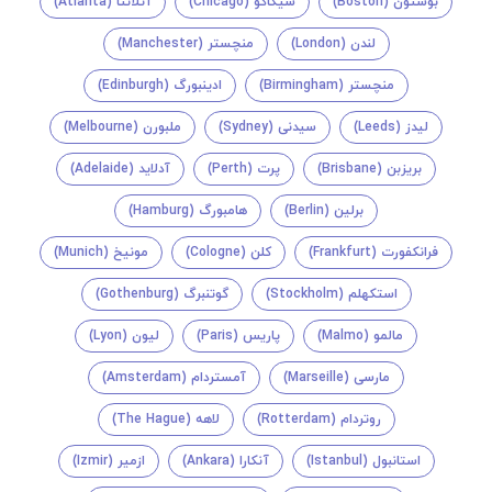
بوستون (Boston)
شیکاگو (Chicago)
آتلانتا (Atlanta)
لندن (London)
منچستر (Manchester)
منچستر (Birmingham)
ادینبورگ (Edinburgh)
لیدز (Leeds)
سیدنی (Sydney)
ملبورن (Melbourne)
بریزبن (Brisbane)
پرت (Perth)
آدلاید (Adelaide)
برلین (Berlin)
هامبورگ (Hamburg)
فرانکفورت (Frankfurt)
کلن (Cologne)
مونیخ (Munich)
استکهلم (Stockholm)
گوتنبرگ (Gothenburg)
مالمو (Malmo)
پاریس (Paris)
لیون (Lyon)
مارسی (Marseille)
آمستردام (Amsterdam)
روتردام (Rotterdam)
لاهه (The Hague)
استانبول (Istanbul)
آنکارا (Ankara)
ازمیر (Izmir)