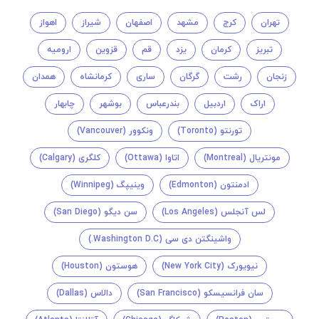
تهران
کرج
مشهد
اصفهان
شیراز
اهواز
تبریز
کرمان
یزد
قم
قزوین
ارومیه
زنجان
رشت
گرگان
ساری
کرمانشاه
همدان
اراک
اردبیل
بندرعباس
بوشهر
چابهار
تورنتو (Toronto)
ونکوور (Vancouver)
مونتريال (Montreal)
اتاوا (Ottawa)
کلگری (Calgary)
ادمنتون (Edmonton)
وینیپگ (Winnipeg)
لس آنجلس (Los Angeles)
سن دیگو (San Diego)
واشینگتن دی سی (Washington D.C.)
نیویورک (New York City)
هوستون (Houston)
سان فرانسیسکو (San Francisco)
دالاس (Dallas)