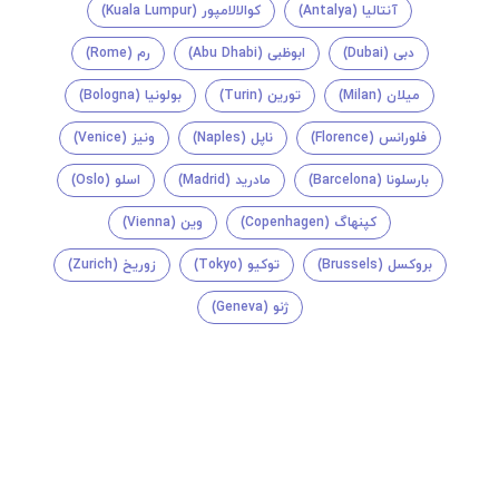
آنتالیا (Antalya)
کوالالامپور (Kuala Lumpur)
دبی (Dubai)
ابوظبی (Abu Dhabi)
رم (Rome)
میلان (Milan)
تورین (Turin)
بولونیا (Bologna)
فلورانس (Florence)
ناپل (Naples)
ونیز (Venice)
بارسلونا (Barcelona)
مادرید (Madrid)
اسلو (Oslo)
کپنهاگ (Copenhagen)
وین (Vienna)
بروکسل (Brussels)
توکیو (Tokyo)
زوریخ (Zurich)
ژنو (Geneva)