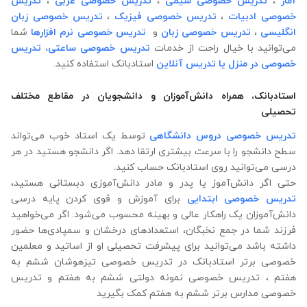
آمار
،
تدریس خصوصی شیمی
،
تدریس خصوصی عربی
،
تدریس
خصوصی ادبیات
،
تدریس خصوصی فیزیک
،
تدریس خصوصی زبان
انگلیسی
،
تدریس خصوصی زبان
و
تدریس خصوصی نرم افزارها
شما
می‌توانید با خیال راحت از خدمات
تدریس خصوصی ساعتی،
تدریس
خصوصی در منزل
یا تدریس آنلاین
استادبانک استفاده کنید.
استادبانک، همراه دانش‌آموزان و دانشجویان در مقاطع مختلف
تحصیلی
تدریس خصوصی دروس دانشگاهی
توسط یک استاد خوب می‌تواند
سطح دانشجو را با سرعت بیشتری ارتقا دهد. اگر دانشجو هستید در هر
درسی می‌توانید روی استادبانک حساب کنید.
حتی اگر دانش‌آموز یا پدر و مادر دانش‌آموزی دبستانی هستید،
تدریس خصوصی ابتدایی
برای آموزش و قوی کردن پایه درسی
دانش‌آموزان یک راهکار عالی و بهینه محسوب می‌شود. اگر می‌خواهید
فرزند شما در جمع نخبگان، استعدادهای درخشان و سمپادی‌ها حضور
داشته باشد می‌توانید برای پیشرفت تحصیلی او از اساتید و معلمین
خصوصی برتر استادبانک در تدریس خصوصی تیزهوشان ششم به
هفتم ، تدریس خصوصی نمونه دولتی ششم به هفتم و تدریس
خصوصی مدارس برتر ششم به هفتم کمک بگیرید