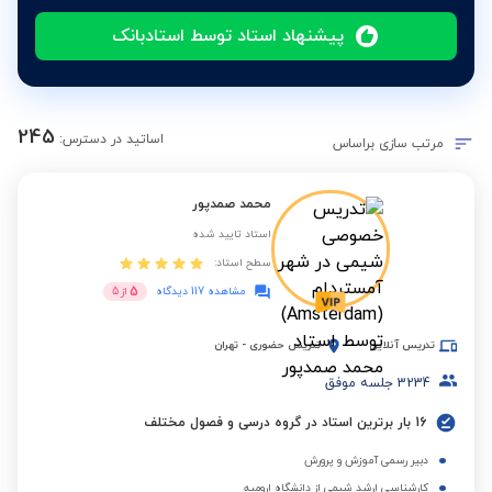
پیشنهاد استاد توسط استادبانک
245
اساتید در دسترس:
مرتب سازی براساس
محمد صمدپور
استاد تایید شده
سطح استاد:
5
مشاهده 117 دیدگاه
از
5
تدریس آنلاین
تدریس حضوری
-
تهران
3234
جلسه موفق
16 بار برترین استاد در گروه درسی و فصول مختلف
دبیر رسمی آموزش و پرورش
کارشناسی ارشد شیمی از دانشگاه ارومیه