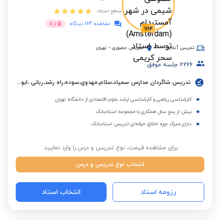
سطح استاد:
5
مشاهده 164 دیدگاه
از
5
تدریس آنلاین
تدریس حضوری
-
تهران
2266
جلسه موفق
تدریس شاگردان مدارس سمپاد،سلام،مهدوی،سوده،راه رشد،ربانی ،ابوعلی سینا،البرز و مدارس بین المللی.
کارشناسی ریاضی و کارشناسی ارشد علوم اقتصادی از دانشگاه تهران
بیش از پنج سال همکاری با مجموعه استادبانک
دارای مدرک دوره اخلاق حرفه‌ای تدریس استادبانک
برای مشاهده قیمت، نوع تدریس و درس را وارد نمایید:
انتخاب نوع تدریس و درس
رزومه استاد
انتخاب استاد