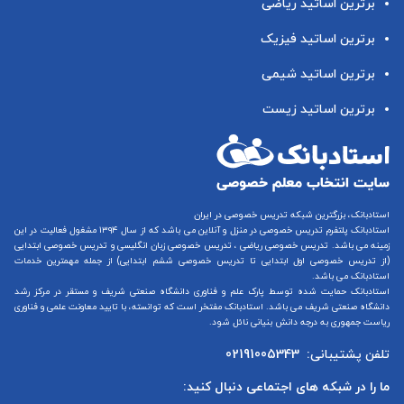
برترین اساتید ریاضی
برترین اساتید فیزیک
برترین اساتید شیمی
برترین اساتید زیست
استادبانک، بزرگترین شبکه تدریس خصوصی در ایران
استادبانک پلتفرم
تدریس خصوصی در منزل و آنلاین
می باشد که از سال ۱۳۹۴ مشغول فعالیت در این
زمینه می باشد.
تدریس خصوصی ریاضی
،
تدریس خصوصی زبان انگلیسی
و
تدریس خصوصی ابتدایی
(از
تدریس خصوصی اول ابتدایی
تا
تدریس خصوصی ششم ابتدایی
) از جمله مهمترین خدمات
استادبانک می باشد.
استادبانک حمایت شده توسط پارک علم و فناوری دانشگاه صنعتی شریف و مستقر در مرکز رشد
دانشگاه صنعتی شریف می باشد. استادبانک مفتخر است که توانسته، با تایید معاونت علمی و فناوری
ریاست جمهوری به درجه دانش بنیانی نائل شود.
تلفن پشتیبانی:
02191005343
ما را در شبکه های اجتماعی دنبال کنید: