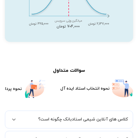
میانگین وزنی سرویس
2,137,000 تومان
325,000 تومان
704,000 تومان
سوالات متداول
نحوه انتخاب استاد ایده آل
نحوه پرداخت
کلاس های آنلاین شیمی استادبانک چگونه است؟
اگر تاکنون تجربه برگزاری کلاس آنلاین نداشته اید این اطمینان خاطر را به