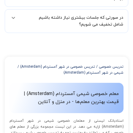
لازم جهت تکمیل درخواست شما را انجام میدهند.
همچنین میتوانید درخواست خود را از طریق تماس مستقیم با شماره
البته تعداد جلسات دست خود شما است ولی اگر تمایل داشته باشید که
02191005343 نیز ثبت کنید.
در صورتی که جلسات بیشتری نیاز داشته باشیم
مدرس مشخص کند ابتدا باید جلسه اول کلاس درس شما با مدرس برگزار
شود تا با توجه به سطح شما و خواسته شما مدرس اعلام کنند که تقریبا
شامل تخفیف می شویم؟
چند جلسه کلاس نیاز هست.
در صورتی که تمایل داشته باشید بیشتر از 3 جلسه کلاس داشته باشید
میتوانید با خرید بسته قبل از برگزاری جلسات از تخفیفات مجموعه
استفاده کنید که این تخفیف به اینصورت است:
از 4 تا 7 جلسه: 3% تخفیف
از 8 تا 11 جلسه: 5% تخفیف
تدریس خصوصی
/
تدریس خصوصی در شهر آمستردام (Amsterdam)
/
از 12 تا 15 جلسه: 7% تخفیف
شیمی در شهر آمستردام (Amsterdam)
از 16 تا 100 جلسه: 9% تخفیف
معلم خصوصی شیمی آمستردام (Amsterdam) |
قیمت بهترین معلم‌ها - در منزل و آنلاین
استادبانک لیستی از معلمان خصوصی شیمی در شهر آمستردام
(Amsterdam) ارایه می دهد. در این لیست مجموعه بزرگی از معلم های
خصوصی که می توانند به بهترین نحو به تدریس خصوصی شیمی بپردازند.