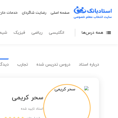
صفحه اصلی
رضایت شاگردان
خدمات خارج
همه درس‌ها
انگلیسی
ریاضی
فیزیک
شیم
درباره استاد
دروس تدریس شده
تجارب
دیدگا
سحر کریمی
استاد تایید شده