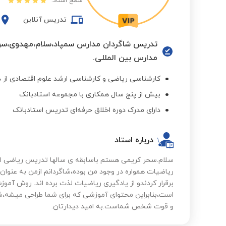
سطح استاد:
تدریس آنلاین
تدریس شاگردان مدارس سمپاد،سلام،مهدوی،سوده،ر
مدارس بین المللی.
کارشناسی ریاضی و کارشناسی ارشد علوم اقتصادی از دا
بیش از پنج سال همکاری با مجموعه استادبانک
دارای مدرک دوره اخلاق حرفه‌ای تدریس استادبانک
درباره استاد
سلام.سحر کریمی هستم باسابقه ی سالها تدریس ریاضی از 
ریاضیات همواره در وجود من بوده،شاگردانم ازمن به عنوان ا
برقرار کردندو از یادگیری ریاضیات لذت برده اند. روش آمو
است،بنابراین محتوای آموزشی که برای شما طراحی میشه
و قوت شخص شماست.به امید دیدارتان.