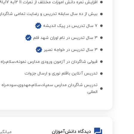
فیزیک هفتم
افزایش نمره دانش اموزات مختلف از نمرات 11 12به 17یا18
بیش از ده سال سابقه تدریس و رضایت تمامی شاگردان
فیزیک هشتم
7 سال تدریس در پیک اندیشه
3 سال تدریس در نام اوران شهد قلم
فیزیک نهم
3 سال تدریس در خواجه نصیر
علوم تجربی هفتم
قبولی شاگردان در آزمون ورودی مدارس نمونه،سلام،راه
تدریس آنلاین باقلم نوری و ارسال جزوات
علوم تجربی هشتم
تدریس شاگردان مدارس سمپاد،سلام،مهدوی،سوده،راه رشد
المللی.
علوم تجربی نهم
ریاضی نهم به دهم تیزهوشان
دیدگاه دانش‌آموزان
میانگین