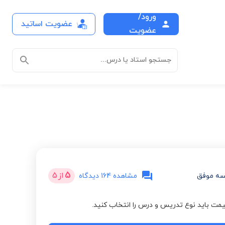
ورود/
عضویت اساتید
عضویت
جستجو استاد یا درس...
5
از
5
سه موفق
مشاهده 164 دیدگاه
مت باید نوع تدریس و درس را انتخاب کنید.