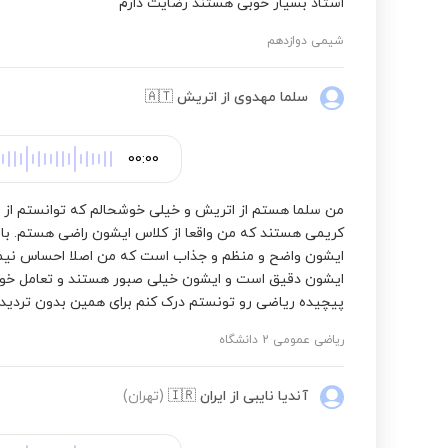
استاد بسیار خوبی هستند رضایت دارم
شیمی دوازدهم
سلما مهدوی
از اتریش
🇦🇹
00:00
من سلما هستم از اتریش و خیلی خوشحالم که توانستم از راه
کریمی هستند که من واقعا از کلاس ایشون راضی هستم. با ا
ایشون واضح و منظم و جذاب است که من اصلا احساس نیمکنم
ایشون دقیق است و ایشون خیلی صبور هستند و تعامل خوبی
پیچیده ریاضی رو تونستم درک کنم برای همین بدون تردید ب
ریاضی عمومی 2 دانشگاه
آندیا نایبی
از ایران
🇮🇷
(تهران)