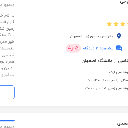
وحی
ویدیو م
به نام خ
فارغ الت
زمین شنا
سنگ‌ها ک
تدریس حضوری
-
اصفهان
طور همزم
5
از
5
مشاهده 3 دیدگاه
متوسطه 
شناسی و 
اسی از دانشگاه اصفهان
همراه بود
تمرین و ت
رشناسی ارشد
یادگیری 
کاری با مجموعه استادبانک
ببریمدر 
جلسه انج
رشناسی زمین شناسی و نفت
روش کارآ
مطالب درس
خاطر ضری
ولی توصی
تست‌های 
حمدی
ویدیو م
بدهند