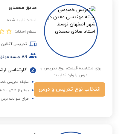
صادق محمدی
استاد تایید شده
سطح استاد:
تدریس آنلاین
89
جلسه موفق
برای مشاهده قیمت، نوع تدریس و
کارشناسی ارشد
درس را وارد نمایید:
سابقه تدریس خصوصی دروس دا
انتخاب نوع تدریس و درس
بیش از شش ماه هم
طراح سوالات درس الک