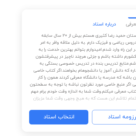
عرفی
درباره استاد
سلام دوستان حمید رضا کثیری هستم بیش از 20 سال سابقه
وس ریاضی و فیزیک دارم .به دلیل علاقه وافر به امر
این راه وارد شدم.امیدوارم بتوانم بهترین خدمت را به
کشورم داشته باشم و جزئی هرچند ناچیز در پیشرفتشون
شم.منابع تدریس بنده در تدریس خصوصی بستگی به
ه که دانش آموز یا دانشجوهام بخواهند.اگر کتاب خاصی
 باشه که مدرسه یا دانشگاه معرفی کردند همون را کار
ی اگر منبع خاصی مورد نظرتون نباشه با توجه به سطحتون
کتاب معرفی میکنم.وقت شما به اندازه وقت خودم برام مهم
ام تلاشم این هست که به هیچ وجهی وقت شما عزیزان
.
رزومه استاد
انتخاب استاد