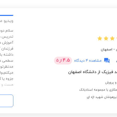
ویدیو م
تدریس در
آموزش در 
فرزندان 
-
اصفهان
داشته با
4.5
از
5
مشاهده 4 دیدگاه
سطحی دار
مدنظرتون
د فیزیک از دانشگاه اصفهان
میکنم،ول
جزوه یا 
و پرورش
هست و تم
کاری با مجموعه استادبانک
تلف نشود
یزهوشان شهید اژه ای