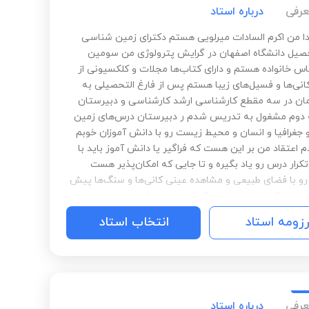
عرفی
درباره استاد
دا من اکرم السادات میرلویی هستم دکترای زمین شناسی
حصیل دانشگاه اصفهان در گرایش پترولوژی من سومین
س خانواده هستم و دارای کتاب‌ها مجلات و کلکسیونی از
انی‌ها و فسیل‌های زیبا هستم پس از فارغ التحصیلی به
ان در سه مقطع کارشناسی ارشد کارشناسی و دبیرستان
دوم مشغول به تدریس شدم ر دبیرستان درس‌های زمین
جغرافیا و انسان و محیط زیست رو با دانش آموزان خوبم
م اعتقاد من بر این هست که فراگیر یا دانش آموز باید با
کرار درس رو یاد بگیره و تا جایی که امکان‌پذیر هست
رو با فضای طبیعی و مشاهده عینی کانی‌ها و سنگ‌ها پیش
مدرسه کوییز به صورت یک هفته در میان و یا حتی هر
ام می‌شه که برای درس‌هایی مثل جغرافیا این روش یک
رزومه استاد
انتخاب استاد
مد و عالی بود به طوری که دانش آموزان تا پایان ترم همه
 اول را کاملاً به خاطر داشتند.هرچند دانش آموزان به
ب پایین درس زمین شناسی رغبتی به این درس ندارند
ه میشه که با مطالعه درس زمین شناسی و پاسخ به
اون بتونن رتبه خودشون رو نسبت به دیگر رقبا افزایش
عرفی
درباره استاد