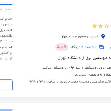
ویدیو م
سلام امی
مدرس درو
التحصیل ا
دانشجو ه
تدریس حضوری
-
اصفهان
خسته کنن
5
از
5
مشاهده 8 دیدگاه
تو کنکور
 مهندسی برق از دانشگاه تهران
تو این س
نشگاهی از سال 1394 در دانشگاه امیرکبیر
کاری با مجموعه استادبانک
ترومغناطیس موسسه مدرسان شریف در سالهای 1397 و 1398