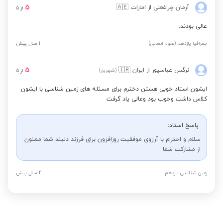
5
آرمان چراغعلی
از امارات
🇦🇪
از
5
عالی بودند.
جغرافیا یازدهم (علوم انسانی)
1 سال پیش
5
نرگس عباسپور
از ایران
🇮🇷
(شهریار)
از
5
ایشون استاد خوبی هستن دخترم برای مسئله های زمین شناسی با ایشون
کلاس داشت وخوب بود وعالی یاد گرفت
پاسخ استاد:
سلام و احترام با آرزوی موفقیت روزافزون برای فرزند دلبند شما ممنون
از مشارکت شما
زمین شناسی یازدهم
2 سال پیش