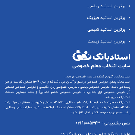
برترین اساتید ریاضی
برترین اساتید فیزیک
برترین اساتید شیمی
برترین اساتید زیست
استادبانک، بزرگترین شبکه تدریس خصوصی در ایران
استادبانک پلتفرم
تدریس خصوصی در منزل و آنلاین
می باشد که از سال ۱۳۹۴ مشغول فعالیت در این
زمینه می باشد.
تدریس خصوصی ریاضی
،
تدریس خصوصی زبان انگلیسی
و
تدریس خصوصی ابتدایی
(از
تدریس خصوصی اول ابتدایی
تا
تدریس خصوصی ششم ابتدایی
) از جمله مهمترین خدمات
استادبانک می باشد.
استادبانک حمایت شده توسط پارک علم و فناوری دانشگاه صنعتی شریف و مستقر در مرکز رشد
دانشگاه صنعتی شریف می باشد. استادبانک مفتخر است که توانسته، با تایید معاونت علمی و فناوری
ریاست جمهوری به درجه دانش بنیانی نائل شود.
تلفن پشتیبانی:
02191005343
ما را در شبکه های اجتماعی دنبال کنید: