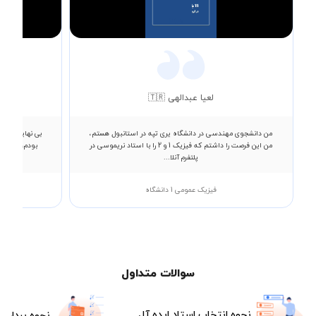
Video
لعیا عبدالهی 🇹🇷
من دانشجوی مهندسی در دانشگاه یری تپه در استانبول هستم،
من این فرصت را داشتم که فیزیک 1 و 2 را با استاد نریموسی در
بودم، ایشان 
پلتفرم آنلا...
فیزیک عمومی 1 دانشگاه
سوالات متداول
نحوه انتخاب استاد ایده آل
نحوه پرداخت