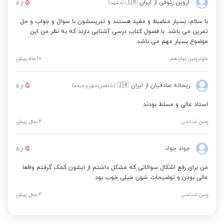
5
آروین رئوفی
از ایران
🇮🇷
(مشهد)
از
5
با سلام، بسیار منضبط و مفید هستند و تدریسشون با سوال و جواب و حل
تمرین می باشد. با فصول کتاب درسی آشنایی دارند که به نظر من این
موضوع بسیار مهم می باشد.
علوم زمین دوازدهم
10 ماه پیش
5
ریحانه صادقیان
از ایران
🇮🇷
(شاهین‌شهر و میمه)
از
5
استاد عالی و مسلط بودند
زمین شناسی
2 سال پیش
5
جواد جواد
از
5
من برای رفع اشکال سوالاتی که مشکل داشتم از ایشون کمک گرفتم واقعا
عالی بودن و توضیحات شون خیلی خوب بود
زمین شناسی
2 سال پیش