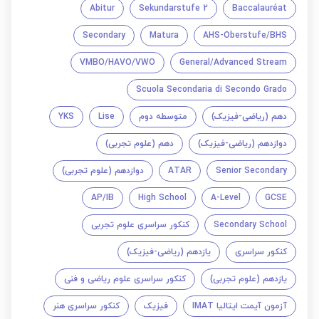
Abitur
Sekundarstufe 2
Baccalauréat
Secondary
Matura
AHS-Oberstufe/BHS
VMBO/HAVO/VWO
General/Advanced Stream
Scuola Secondaria di Secondo Grado
دهم (ریاضی-فیزیک)
متوسطه دوم
Lise
YKS
دوازدهم (ریاضی-فیزیک)
دهم (علوم تجربی)
Senior Secondary
ATAR
دوازدهم (علوم تجربی)
AP/IB
High School
A-Level
GCSE
Secondary School
کنکور سراسری علوم تجربی
کنکور سراسری
یازدهم (ریاضی-فیزیک)
یازدهم (علوم تجربی)
کنکور سراسری علوم ریاضی و فنی
آزمون آیمت ایتالیا IMAT
فیزیک
کنکور سراسری هنر