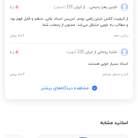
5
نازنین زهرا رحیمی زاد
از ایران
🇮🇷
(دلیجان)
از
5
از کیفیت کلاس خیلی راضی بودم. تدریس استاد عالی، منظم و قابل فهم بود
و مطالب به خوبی منتقل می‌شد. ممنون از زحمات شما️️
ریاضی دهم
2 ماه پیش
5
شاینا روحانی
از ایران
🇮🇷
(تهران)
از
5
استاد بسیار خوبی هستند
آمار و احتمال یازدهم
3 ماه پیش
مشاهده دیدگاه‌های بیشتر
اساتید مشابه