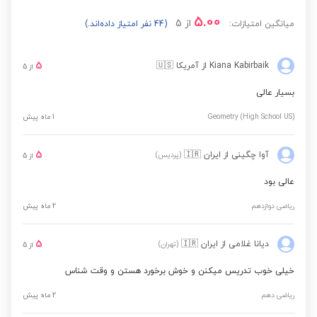
5.00
از
5
میانگین امتیازات:
(44 نفر امتیاز داده‌اند.)
هندسه دوازدهم (تحلیلی
مشاهده قیمت
و جبر خطی)
5
Kiana Kabirbaik
از آمریکا
🇺🇸
از
5
بسیار عالی
ریاضیات گسسته
مشاهده قیمت
Geometry (High School US)
1 ماه پیش
آمار و احتمال یازدهم
مشاهده قیمت
5
آوا چگینی
از ایران
🇮🇷
(پردیس)
از
5
عالی بود
ریاضی دوازدهم
2 ماه پیش
5
دیانا غلامی
از ایران
🇮🇷
(تهران)
از
5
خیلی خوب تدریس میکنن و خوش برخورد هستن و وقت شناس
ریاضی دهم
2 ماه پیش