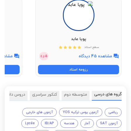
پویا عابد
سطح استاد:
مشاهده 45 دیدگاه
مشاهده 57 دیدگ
5
از
5
رزومه استاد
گروه های درسی
متوسطه دوم
کنکور سراسری
دروس دانشگاه
ریاضی
آزمون یوس ترکیه YOS
آزمون های خارجی
آزمون SAT
آمار
هندسه
IB/AP
Lycée