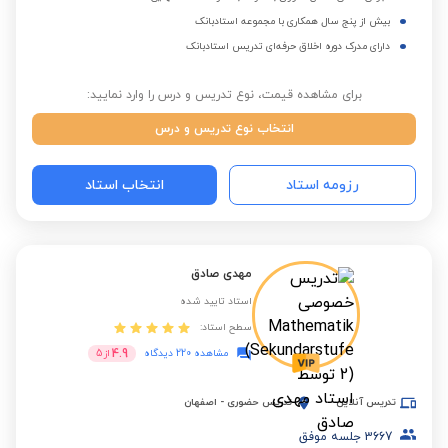
بیش از پنج سال همکاری با مجموعه استادبانک
دارای مدرک دوره اخلاق حرفه‌ای تدریس استادبانک
برای مشاهده قیمت، نوع تدریس و درس را وارد نمایید:
انتخاب نوع تدریس و درس
رزومه استاد
انتخاب استاد
مهدی صادق
استاد تایید شده
سطح استاد:
4.9
مشاهده 220 دیدگاه
از
5
تدریس آنلاین
تدریس حضوری
-
اصفهان
3667
جلسه موفق