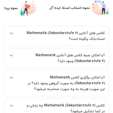
نحوه انتخاب استاد ایده آل
نحوه پرداخت
کلاس های آنلاین Mathematik (Sekundarstufe 2)
استادبانک چگونه است؟
اگر تاکنون تجربه برگزاری کلاس آنلاین نداشته اید این اطمینان خاطر را به
آیا امکان ضبط کلاس های آنلاین Mathematik
شما میدهیم که استاد شما پیش از جلسه تمامی موارد لازم برای برگزاری
یک کلاس آنلاین با کیفیت و مفید را به شما توضیح خواهند داد.
(Sekundarstufe 2) وجود دارد؟
بله، فقط این موضوع را بایستی قبل از برگزاری کلاس با استاد هماهنگ
آیا امکان برگزاری کلاس Mathematik
کنید.
(Sekundarstufe 2) به صورت گروهی وجود دارد؟ در
این صورت هزینه به چه صورت محاسبه میشود؟
به صورت پیش فرض کلاس های Mathematik (Sekundarstufe 2) خصوصی
کلاس Mathematik (Sekundarstufe 2) چه زمانی و
هستند اما در صورتیکه مایل هستید کلاس ها را در کنار دوستان و یا
آشنایان خود به صورت گروهی برگزار کنید، این امکان وجود دارد. در این
در کجا تشکیل میشود؟