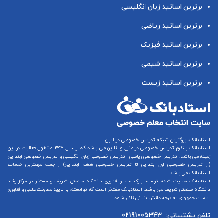
برترین اساتید زبان انگلیسی
برترین اساتید ریاضی
برترین اساتید فیزیک
برترین اساتید شیمی
برترین اساتید زیست
استادبانک، بزرگترین شبکه تدریس خصوصی در ایران
استادبانک پلتفرم
تدریس خصوصی در منزل و آنلاین
می باشد که از سال ۱۳۹۴ مشغول فعالیت در این
زمینه می باشد.
تدریس خصوصی ریاضی
،
تدریس خصوصی زبان انگلیسی
و
تدریس خصوصی ابتدایی
(از
تدریس خصوصی اول ابتدایی
تا
تدریس خصوصی ششم ابتدایی
) از جمله مهمترین خدمات
استادبانک می باشد.
استادبانک حمایت شده توسط پارک علم و فناوری دانشگاه صنعتی شریف و مستقر در مرکز رشد
دانشگاه صنعتی شریف می باشد. استادبانک مفتخر است که توانسته، با تایید معاونت علمی و فناوری
ریاست جمهوری به درجه دانش بنیانی نائل شود.
تلفن پشتیبانی:
02191005343