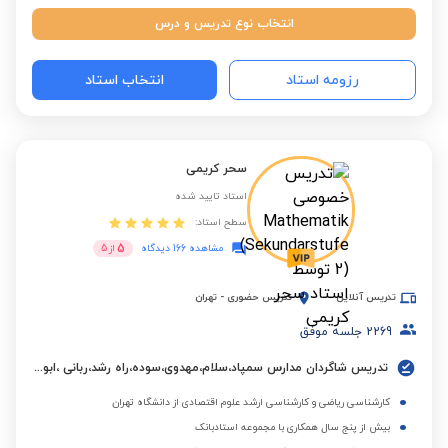
انتخاب نوع تدریس و درس
رزومه استاد
انتخاب استاد
سحر کریمی
استاد تایید شده
سطح استاد:
5
مشاهده 166 دیدگاه
از
5
تدریس آنلاین
تدریس حضوری
-
تهران
2269
جلسه موفق
تدریس شاگردان مدارس سمپاد،سلام،مهدوی،سوده،راه رشد،ربانی ،ابوعلی سینا،البرز و مدارس بین المللی.
کارشناسی ریاضی و کارشناسی ارشد علوم اقتصادی از دانشگاه تهران
بیش از پنج سال همکاری با مجموعه استادبانک