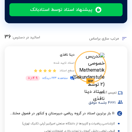
پیشنهاد استاد توسط استادبانک
36
اساتید در دسترس:
مرتب سازی براساس
دینا نافذی
استاد تایید شده
سطح استاد:
4.9
مشاهده 223 دیدگاه
از
5
تدریس آنلاین
4221
جلسه موفق
11 بار برترین استاد در گروه ریاضی دبیرستان و کنکور در فصول مختلف
کارشناسی ریاضیات و کاربردها از دانشگاه صنعتی امیرکبیر (پلی تکنیک تهران)
قبولی تمامی دانش آموزان با نمرات بالا در امتحانات نهایی