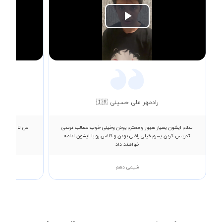
Play
Video
رادمهر علی حسینی 🇮🇷
سلام ایشون بسیار صبور و محترم بودن وخیلی خوب مطالب درسی
من تا پارسال ب
تدریس کردن پسرم خیلی راضی بودن و کلاس رو با ایشون ادامه
خواهند داد
شیمی دهم