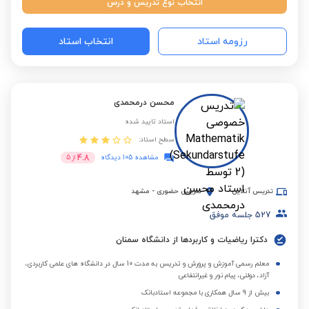
انتخاب نوع تدریس و درس
رزومه استاد
انتخاب استاد
محسن درمحمدی
استاد تایید شده
سطح استاد:
4.8
مشاهده 105 دیدگاه
از
5
تدریس آنلاین
تدریس حضوری
-
مشهد
527
جلسه موفق
دکترا ریاضیات و کاربردها از دانشگاه سمنان
معلم رسمی آموزش و پرورش و تدریس به مدت 10 سال در دانشگاه های علمی کاربردی،
آزاد، دولتی، پیام نور و غیرانتفاعی
بیش از 9 سال همکاری با مجموعه استادبانک