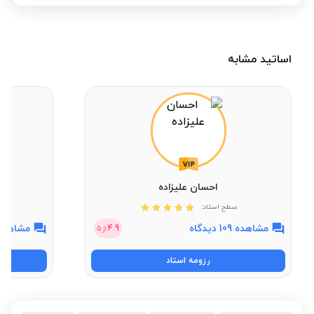
اساتید مشابه
احسان علیزاده
سطح استاد:
مشاهده 109 دیدگاه
مشاهده 100 دیدگ
4.9
از
5
رزومه استاد