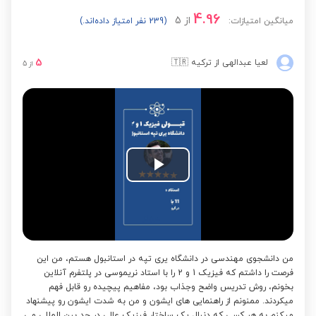
4.96
از
5
میانگین امتیازات:
(239 نفر امتیاز داده‌اند.)
5
لعیا عبدالهی
از ترکیه
🇹🇷
از
5
Play
Video
من دانشجوی مهندسی در دانشگاه یری تپه در استانبول هستم، من این
فرصت را داشتم که فیزیک 1 و 2 را با استاد نریموسی در پلتفرم آنلاین
بخونم، روش تدریس واضح وجذاب بود، مفاهیم پیچیده رو قابل فهم
میکردند. ممنونم از راهنمایی های ایشون و من به شدت ایشون رو پیشنهاد
میکنم به هر کسی که دنبال یک ساختار فیزیک عالی در حد بین المللی می