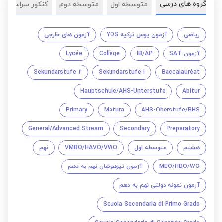
گروه های درسی
متوسطه اول
متوسطه دوم
کنکور سراسری
ریاضی
آزمون یوس ترکیه YOS
آزمون های خارجی
آزمون SAT
IB/AP
Collège
Lycée
Sekundarstufe 2
Sekundarstufe I
Baccalauréat
Hauptschule/AHS-Unterstufe
Abitur
Primary
Matura
AHS-Oberstufe/BHS
General/Advanced Stream
Secondary
Preparatory
هشتم
متوسطه اول
VMBO/HAVO/VWO
نهم
MBO/HBO/WO
آزمون تیزهوشان نهم به دهم
آزمون نمونه دولتی نهم به دهم
Scuola Secondaria di Primo Grado