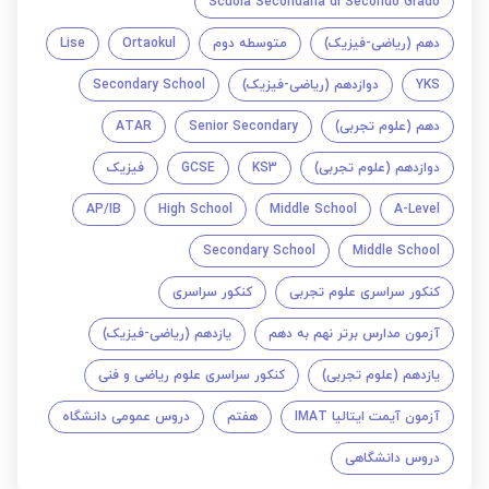
Scuola Secondaria di Secondo Grado
دهم (ریاضی-فیزیک)
متوسطه دوم
Ortaokul
Lise
YKS
دوازدهم (ریاضی-فیزیک)
Secondary School
دهم (علوم تجربی)
Senior Secondary
ATAR
دوازدهم (علوم تجربی)
KS3
GCSE
فیزیک
AP/IB
High School
Middle School
A-Level
Secondary School
Middle School
کنکور سراسری علوم تجربی
کنکور سراسری
آزمون مدارس برتر نهم به دهم
یازدهم (ریاضی-فیزیک)
یازدهم (علوم تجربی)
کنکور سراسری علوم ریاضی و فنی
آزمون آیمت ایتالیا IMAT
هفتم
دروس عمومی دانشگاه
دروس دانشگاهی