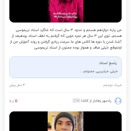
Video
من پایه دوازدهم هستم و حدود 3 سال است که شاگرد استاد نریموسی
هستم، توی این 3 سال هر نمره خوبی که گرفتم به لطف استاد بودهبعد از
آشنا شدن با دوره ها کلاس های ما سرعت ریادی گرفتن و روند آموزش من از
اونموقع خیلی صاف و هموار بوده ممنون از استاد نریموسی
پاسخ استاد:
خیلی خیلیییی ممنونم…
فیزیک دوازدهم
3 سال پیش
5
رادمهر وفادار
از کانادا
🇨🇦
از
5