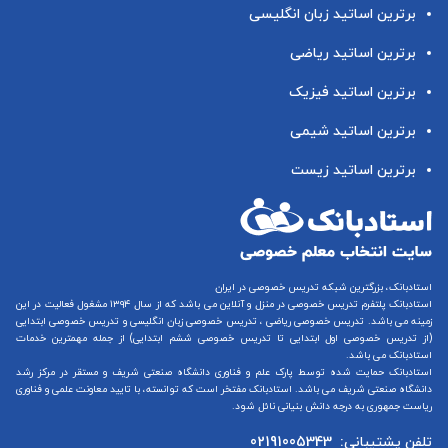
برترین اساتید زبان انگلیسی
برترین اساتید ریاضی
برترین اساتید فیزیک
برترین اساتید شیمی
برترین اساتید زیست
استادبانک، بزرگترین شبکه تدریس خصوصی در ایران
استادبانک پلتفرم
تدریس خصوصی در منزل و آنلاین
می باشد که از سال ۱۳۹۴ مشغول فعالیت در این
زمینه می باشد.
تدریس خصوصی ریاضی
،
تدریس خصوصی زبان انگلیسی
و
تدریس خصوصی ابتدایی
(از
تدریس خصوصی اول ابتدایی
تا
تدریس خصوصی ششم ابتدایی
) از جمله مهمترین خدمات
استادبانک می باشد.
استادبانک حمایت شده توسط پارک علم و فناوری دانشگاه صنعتی شریف و مستقر در مرکز رشد
دانشگاه صنعتی شریف می باشد. استادبانک مفتخر است که توانسته، با تایید معاونت علمی و فناوری
ریاست جمهوری به درجه دانش بنیانی نائل شود.
تلفن پشتیبانی:
02191005343