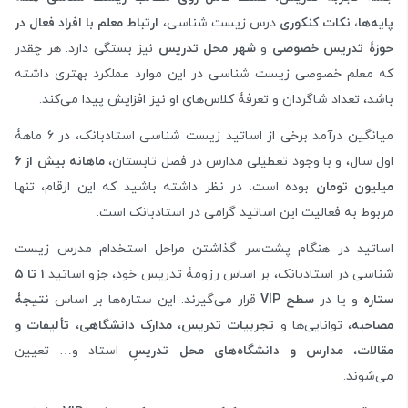
پایه‌ها، نکات کنکوری
درس زیست شناسی،
ارتباط معلم با افراد فعال در
حوزۀ تدریس خصوصی
و
شهر محل تدریس
نیز بستگی دارد. هر چقدر
که معلم خصوصی زیست شناسی در این موارد عملکرد بهتری داشته
باشد، تعداد شاگردان و تعرفۀ کلاس‌های او نیز افزایش پیدا می‌کند.
میانگین درآمد برخی از اساتید زیست شناسی استادبانک، در 6 ماهۀ
اول سال، و با وجود تعطیلی مدارس در فصل تابستان،
ماهانه بیش از 6
میلیون تومان
بوده است. در نظر داشته باشید که این ارقام، تنها
مربوط به فعالیت این اساتید گرامی در استادبانک است.
اساتید در هنگام پشت‌سر گذاشتن مراحل استخدام مدرس زیست
شناسی در استادبانک، بر اساس رزومۀ تدریس خود، جزو اساتید
۱ تا
۵
ستاره
و یا در
سطح VIP
قرار می‌گیرند. این ستاره‌ها بر اساس
نتیجۀ
مصاحبه
، توانایی‌ها و
تجربیات تدریس
،
مدارک دانشگاهی
،
تألیفات و
مقالات
،
مدارس و دانشگاه‌های محل تدریسِ
استاد و… تعیین
می‌شوند.