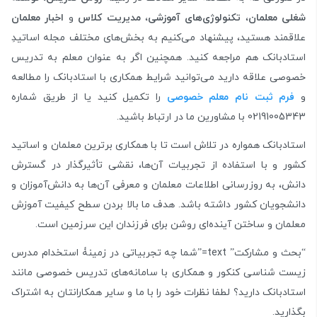
شغلی معلمان
،
تکنولوژی‌های آموزشی
،
مدیریت کلاس
و
اخبار معلمان
علاقمند هستید، پیشنهاد می‌کنیم به بخش‌های مختلف مجله اساتیدِ
استادبانک هم مراجعه کنید. همچنین اگر به عنوان معلم به تدریس
خصوصی علاقه دارید می‌توانید شرایط همکاری با استادبانک را مطالعه
و
فرم ثبت نام معلم خصوصی
را تکمیل کنید یا از طریق شماره‌
02191005343 با مشاورین ما در ارتباط باشید.
استادبانک همواره در تلاش است تا با همکاری برترین معلمان و اساتید
کشور و با استفاده از تجربیات آن‌ها، نقشی تأثیرگذار در گسترش
دانش، به روزرسانی اطلاعات معلمان و معرفی آن‌ها به دانش‌آموزان و
دانشجویان کشور داشته باشد. هدف ما بالا بردن سطح کیفیت آموزش
معلمان و ساختن آینده‌ای روشن برای فرزندان این سرزمین است.
“بحث و مشارکت” text=”شما چه تجربیاتی در زمینۀ استخدام مدرس
زیست شناسی کنکور و همکاری با سامانه‌های تدریس خصوصی مانند
استادبانک دارید؟ لطفا نظرات خود را با ما و سایر همکارانتان به اشتراک
بگذارید.