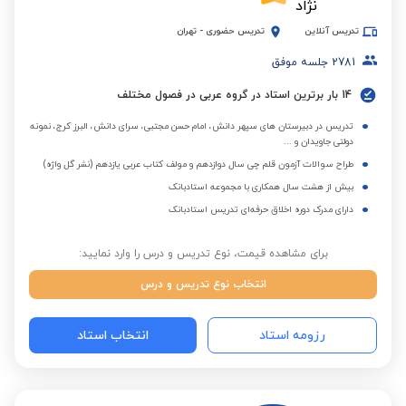
تدریس آنلاین
تدریس حضوری
-
تهران
2781
جلسه موفق
14 بار برترین استاد در گروه عربی در فصول مختلف
تدریس در دبیرستان های سپهر دانش، امام حسن مجتبی، سرای دانش، البرز کرج، نمونه
دولتی جاویدان و ...
طراح سوالات آزمون قلم چی سال دوازدهم و مولف کتاب عربی یازدهم (نشر گل واژه)
بیش از هشت سال همکاری با مجموعه استادبانک
دارای مدرک دوره اخلاق حرفه‌ای تدریس استادبانک
برای مشاهده قیمت، نوع تدریس و درس را وارد نمایید:
انتخاب نوع تدریس و درس
رزومه استاد
انتخاب استاد