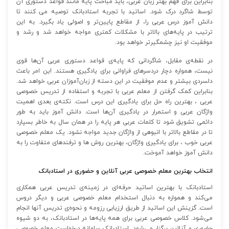
بنابراین برای فهم بهتر زبان عربی، باید مباحث پایه مانند قواعد دستوری آن
توسط شاگرد درک شود. اساتید با تجربه استادبانک توصیه می کنند تا
دانش آموز درس عربی را، از مقاطع پایین‌تر و اصولی یاد بگیرد. به این
ترتیب در پایه‌های بالاتر با مشکلات کمتری مواجه خواهد شد و رشد و
موفقیت او نیز چشمگیرتر خواهد بود.
در نقطه‌ی مقابل، شاگردانی که پایه‌ی قواعد دستوری عربی آن‌ها قوی
نیست، همواره دچار دردسرهای فراوانی برای یادگیری هستند. این امر باعث
دلسردی بیشتر و عدم موفقیت در این دسته از زبان‌آموزان عربی خواهد شد.
بنابراین کمک گرفتن از معلم عربی با تجربه و استفاده از تدریس خصوصی
عربی ، بهترین راه حل برای یادگیری این درس است. نکته‌ی بعدی اهمیت
واژگان عربی و استمرار در یادگیری آن‌‌ها است. دانش آموز باید به طور
دائمی تشویق شود تا کلمات عربی هر پایه را در همان سال به خاطر بسپارد
تا در مقاطع بالاتر با انبوهی از واژگان جدید مواجه نشود. یک معلم خصوصی
عربی خوب ، برای یادگیری واژگان، بهترین روش ها و ترفندهای متفاوت را به
دانش آموز خواهد آموخت.
انتخاب بهترین معلم خصوصی عربی آنلاین و حضوری در استادبانک
استادبانک با بهترین اساتید حرفه‌ای در زمینه‌ی تدریس عربی همکاری
می‌کند و همواره به دنبال استخدام معلم خصوصی عربی و دیگر دروس
است. گزینش این اساتید از طریق ارزیابی رزومه و نحوه‌ی تدریس آنها انجام
می‌شود. کلاس خصوصی عربی برای همه پایه‌ها در استادبانک، به دو شیوه
حضوری و آنلاین برگزار می‌شود. استادبانک سامانه درخواست معلم خصوصی