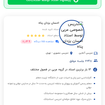
پیشنهاد استاد توسط استادبانک
احسان یزدان پناه
استاد تایید شده
سطح استاد:
4.9
مشاهده 185 دیدگاه
از
5
تدریس آنلاین
تدریس حضوری
-
تهران
2248
جلسه موفق
12 بار برترین استاد در گروه عربی در فصول مختلف
کارشناسی دبیر زبان و ادبیات عرب از دانشگاه تربیت معلم
معلم رسمی آموزش و پرورش و سابقه تدریس به مدت 10 سال در مدارس دولتی و نمونه
دولتی
بیش از شش سال همکاری با مجموعه استادبانک
دارای مدرک دوره اخلاق حرفه‌ای تدریس استادبانک