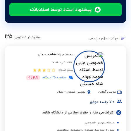
پیشنهاد استاد توسط استادبانک
125
اساتید در دسترس:
مرتب سازی براساس
محمد جواد شاه حسینی
استاد تایید شده
سطح استاد:
4.9
مشاهده 35 دیدگاه
از
5
تدریس آنلاین
تدریس حضوری
-
تهران
712
جلسه موفق
کارشناسی فقه و حقوق اسلامی از دانشگاه شاهد
سابقه تدریس خصوصی
بیش از سه سال همکاری با مجموعه استادبانک