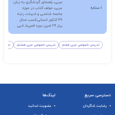
عربی، راهنمای گردشگری به زبان
1 ستاره
عربی، مولف کتاب در حوزه
جامعه شناسی و ادبیات، رتبه
36 کنکور انسانی،کسب مدال
برنز 29 امین دوره المپیاد ادبی
تدریس خصوصی عربی هفتم
تدریس خصوصی عربی هشتم
تدریس 
دسترسی سریع
لینک‌ها
رضایت شاگردان
عضویت اساتید