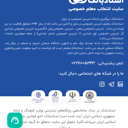
استادبانک، بزرگترین شبکه تدریس خصوصی در ایران
استادبانک پلتفرم
تدریس خصوصی در منزل و آنلاین
می باشد که از سال ۱۳۹۴ مشغول فعالیت در این
زمینه می باشد.
تدریس خصوصی ریاضی
،
تدریس خصوصی زبان انگلیسی
و
تدریس خصوصی ابتدایی
(از
تدریس خصوصی اول ابتدایی
تا
تدریس خصوصی ششم ابتدایی
) از جمله مهمترین خدمات
استادبانک می باشد.
استادبانک حمایت شده توسط پارک علم و فناوری دانشگاه صنعتی شریف و مستقر در مرکز رشد
دانشگاه صنعتی شریف می باشد. استادبانک مفتخر است که توانسته، با تایید معاونت علمی و فناوری
ریاست جمهوری به درجه دانش بنیانی نائل شود.
تلفن پشتیبانی:
02191005343
ما را در شبکه های اجتماعی دنبال کنید:
استادبانک در ستاد ساماندهی پایگاه‌های اینترنتی وزارت فرهنگ و ارشاد
جمهوری اسلامی ایران ثبت شده است.استادبانک تابع قوانین جمهوری
اسلامی ایران می‌باشد.کلیه حقوق این سایت متعلق به گروه استادبانک
می‌باشد.