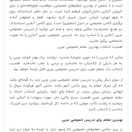
است و با جمعی از بهترین معلم‌های خصوصی،‌ موقعیت فوق‌العاده‌ای را برای
آموزش آنلاین دانش‌آموزان فراهم کرده است. در حال حاضر استادبانک برای
8 شهر تهران، کرمان، تبریز، شیراز، کرج، مشهد، اهواز و اصفهان آماده
برگزاری کلاس خصوصی در منزل (حضوری) است. برای کلاس آنلاین استادبانک
نیز هیچ محدودیت مکانی وجود ندارد و شما می توانید از تدریس خصوصی
عربی آنلاین را با اساتید برتر ما، تدریس خصوصی عربی آنلاین را به صورت
اختصاصی برگزار نمایید.
اهمیت انتخاب بهترین معلم خصوصی عربی
زمانی که درسی را به خوبی متوجه نشدید، نیازمند درک بهتر قواعد عربی یا
به هر دلیلی از کلاستان جا مانده‌اید و درسی را عقب مانده‌اید، اهمیت
انتخاب یک معلم خوب برای تدریس خصوصی عربی قابل توجه خواهد بود.
از سوی دیگر روش و تدریس معلم خصوصی درس عربی باید به گونه‌ای باشد
که کل تمرکز معلم به روی دانش آموز باشد. دانش آموز هرگونه سوال یا
ابهامی برایش پیش بیاید، در لحظه رفع شود. بنابراین انتخاب استاد یا
معلم خصوصی عربی اهمیت بسیار بالایی دارد. جهت سهولت و آسانی باید
بتوانید با رعایت نکات مهمی که در ادامه ذکر کرده‌ایم، بتوانید دبیر فیزیک
مناسب را انتخاب کنید.
بهترین معلم برای تدریس خصوصی عربی
در بین تمامی معلم‌های خصوصی که وجود دارد، با توجه به موارد زیر باید