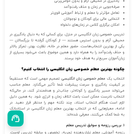
یادگیری در محیطی آرام و بدون حواس‌پرتی
صرفه‌جویی در زمان و حذف رفت‌وآمد
تعامل مؤثرتر با معلم و ارتباط آموزشی قوی‌تر
انتخابی عالی برای کودکان و نوجوانان
امکان برگزاری کلاس در زمان‌های دلخواه
تدریس خصوصی زبان انگلیسی در منزل، برای کسانی که به دنبال یادگیری در
محیطی آرام و بدون استرس هستند — از کودکان گرفته تا بزرگسالان —
یکی از بهترین انتخاب‌هاست. حضور معلم در خانه، نظارت بهتر، تمرکز بالاتر
و حذف رفت‌وآمد را به همراه دارد و همین موضوع باعث می‌شود بسیاری از
زبان‌آموزان سریع‌تر به هدف خود برسند.
چگونه بهترین معلم خصوصی زبان انگلیسی را انتخاب کنیم؟
انتخاب یک
معلم خصوصی زبان انگلیسی
تصمیم مهمی است که مستقیماً
بر کیفیت یادگیری و سرعت پیشرفت شما تأثیر می‌گذارد. معلم مناسب
می‌تواند مسیر یادگیری را کوتاه‌تر، جذاب‌تر و هدفمندتر کند، در حالی‌که
انتخاب نادرست ممکن است باعث اتلاف زمان و انرژی شود. به همین دلیل
لازم است هنگام انتخاب استاد، چند نکته مهم را مدنظر قرار دهید. در
ادامه، معیارهایی که در انتخاب بهترین معلم زبان انگلیسی در استادبانک
به شما کمک می‌کنند، معرفی شده‌اند:
۱. بررسی رزومه و سوابق تدریس معلم
رزومه آموزشی معلم نشان‌دهنده تجربه، تخصص و سابقه تدریس اوست.