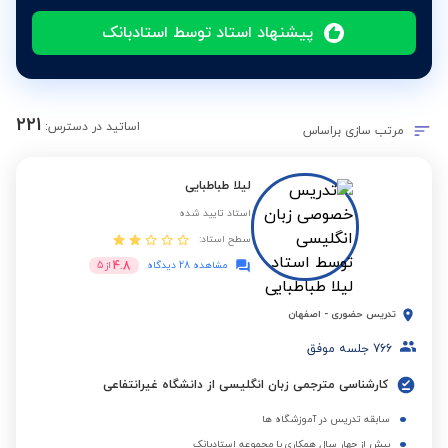
پیشنهاد استاد توسط استادبانک
221
اساتید در دسترس:
مرتب سازی براساس
لیلا طباطبایی
استاد تایید شده
سطح استاد:
4.8
مشاهده 28 دیدگاه
از
5
تدریس حضوری
-
اصفهان
766
جلسه موفق
کارشناسی مترجمی زبان انگلیسی از دانشگاه غیرانتفاعی
سابقه تدریس در آموزشگاه ها
بیش از چهار سال همکاری با مجموعه استادبانک