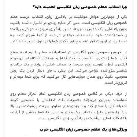
چرا انتخاب معلم خصوصی زبان انگلیسی اهمیت دارد؟
یکی از مهم‌ترین عوامل موفقیت در یادگیری زبان،
انتخاب درست معلم
خصوصی زبان انگلیسی
است. حتی اگر منابع زیادی در اختیار داشته باشید،
بدون راهنمایی یک مدرس باتجربه، مسیر یادگیری می‌تواند طولانی، پراکنده
و خسته‌کننده شود. یک معلم حرفه‌ای می‌داند از کجا شروع کند، چه
مباحثی را در اولویت قرار دهد و چطور انگیزه شما را در طول مسیر حفظ کند.
در
تدریس خصوصی زبان انگلیسی در استادبانک
، معلم با توجه به سطح
فعلی شما (مبتدی، متوسط یا پیشرفته) و هدفتان (مکالمه، مهاجرت،
آیلتس، تافل، تقویت زبان مدرسه یا اهداف شغلی)، برایتان یک برنامه‌ی
شخصی‌سازی‌شده طراحی می‌کند. این یعنی به‌جای دنبال کردن یک روش
عمومی، دقیقاً روی همان مهارت‌هایی کار می‌کنید که برای شما مهم‌تر و
ضروری‌تر است.
از طرف دیگر، در
کلاس خصوصی زبان انگلیسی
تمام تمرکز معلم روی
شماست؛ بنابراین می‌تواند به‌سرعت نقاط ضعف‌تان را شناسایی کرده،
اشتباهاتتان را اصلاح کند و با بازخوردهای مداوم، سرعت پیشرفت‌تان را بالا
ببرد. به همین دلیل، انتخاب یک معلم مناسب، نه فقط بخشی از فرایند،
بلکه
کلید اصلی موفقیت در یادگیری زبان انگلیسی
است.
ویژگی‌های یک معلم خصوصی زبان انگلیسی خوب