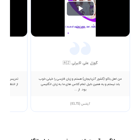
Play
Video
گوزل علی اکبرلی 🇦🇿
من اهل باکو (کشور آذربایجان) هستم و زبان فارسی را خیلی خوب
تدریس آنلاین ز
بلد نیستم و به همین دلیل تمام کلاس های ما به زبان انگلیسی
از انتظار بود.
بود. از ...
آیلتس (IELTS)