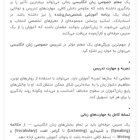
یک
معلم خصوصی زبان انگلیسی
زمانی می‌تواند بیشترین تأثیر را بر
یادگیری داشته باشد که علاوه‌بر دانش کافی، مهارت‌های تدریس و توانایی
ایجاد یک
برنامه آموزشی شخصی‌سازی‌شده
را نیز داشته باشد. در
استادبانک، اساتید براساس مجموعه‌ای از معیارهای تخصصی انتخاب و
ارزیابی می‌شوند تا زبان‌آموزان بتوانند مطمئن باشند که آموزش را از یک
مدرس حرفه‌ای و کارآزموده دریافت می‌کنند.
از مهم‌ترین ویژگی‌های یک معلم مؤثر در
تدریس خصوصی زبان انگلیسی
می‌توان به موارد زیر اشاره کرد:
تجربه و مهارت تدریس
معلمی که سال‌ها تجربه آموزش دارد، می‌تواند با استفاده از روش‌های نوین،
مفاهیم دشوار زبان را به ساده‌ترین شکل ممکن منتقل کند. او با چالش‌های
رایج زبان‌آموزان در سطوح مختلف آشناست و می‌داند چگونه روند یادگیری
را برای هر فرد تسهیل کند.
تسلط کامل به مهارت‌های زبانی
یک مدرس حرفه‌ای باید بر تمام بخش‌های زبان انگلیسی — از
مکالمه
(Speaking)
و
شنیداری (Listening)
تا
گرامر
،
لغت (Vocabulary)
و
Writing
— تسلط کافی داشته باشد تا بتواند آموزش جامعی ارائه دهد.