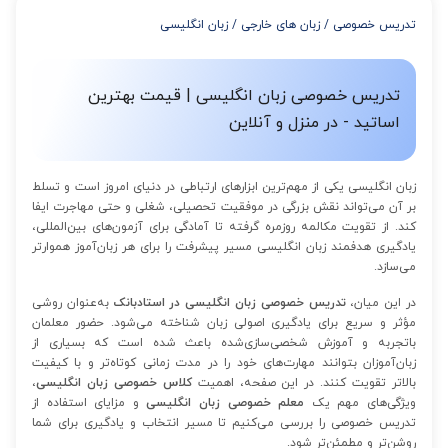
از 8 تا 11 جلسه: 5% تخفیف
تدریس خصوصی
/
زبان های خارجی
/
زبان انگلیسی
از 12 تا 15 جلسه: 7% تخفیف
از 16 تا 100 جلسه: 9% تخفیف
تدریس خصوصی زبان انگلیسی | قیمت بهترین
اساتید - در منزل و آنلاین
زبان انگلیسی یکی از مهم‌ترین ابزارهای ارتباطی در دنیای امروز است و تسلط
بر آن می‌تواند نقش بزرگی در موفقیت تحصیلی، شغلی و حتی مهاجرت ایفا
کند. از تقویت مکالمه روزمره گرفته تا آمادگی برای آزمون‌های بین‌المللی،
یادگیری هدفمند زبان انگلیسی مسیر پیشرفت را برای هر زبان‌آموز هموارتر
می‌سازد.
در این میان،
تدریس خصوصی زبان انگلیسی در استادبانک
به‌عنوان روشی
مؤثر و سریع برای یادگیری اصولی زبان شناخته می‌شود. حضور معلمان
باتجربه و آموزش شخصی‌سازی‌شده باعث شده است که بسیاری از
زبان‌آموزان بتوانند مهارت‌های خود را در مدت زمانی کوتاه‌تر و با کیفیت
بالاتر تقویت کنند. در این صفحه، اهمیت
کلاس خصوصی زبان انگلیسی
،
ویژگی‌های مهم یک
معلم خصوصی زبان انگلیسی
و مزایای استفاده از
تدریس خصوصی را بررسی می‌کنیم تا مسیر انتخاب و یادگیری برای شما
روشن‌تر و مطمئن‌تر شود.