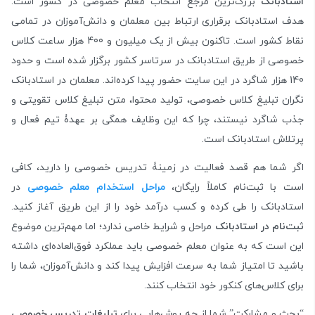
استادبانک
بزرگ‌ترین مرجع انتخاب معلم خصوصی در کشور است.
هدف استادبانک برقراری ارتباط بین معلمان و دانش‌آموزان در تمامی
نقاط کشور است. تاکنون بیش از یک میلیون و 400 هزار ساعت کلاس
خصوصی از طریق استادبانک در سرتاسر کشور برگزار شده است و حدود
140 هزار شاگرد در این سایت حضور پیدا کرده‌اند. معلمان در استادبانک
نگران تبلیغ کلاس خصوصی، تولید محتوا، متن تبلیغ کلاس تقویتی و
جذب شاگرد نیستند، چرا که این وظایف همگی بر عهدۀ تیم فعال و
پرتلاش استادبانک است.
اگر شما هم قصد فعالیت در زمینۀ تدریس خصوصی را دارید، کافی
است با ثبت‌نام کاملاً رایگان،
مراحل استخدام معلم خصوصی
در
استادبانک را طی کرده و کسب درآمد خود را از این طریق آغاز کنید.
ثبت‌نام در استادبانک
مراحل و شرایط خاصی ندارد؛ اما مهم‌ترین موضوع
این است که به عنوان معلم خصوصی باید عملکرد فوق‌العاده‌ای داشته
باشید تا امتیاز شما به سرعت افزایش پیدا کند و دانش‌آموزان، شما را
برای کلاس‌های کنکور خود انتخاب کنند.
“بحث و مشارکت” شما از چه روش‌هایی برای
تبلیغات تدریس خصوصی