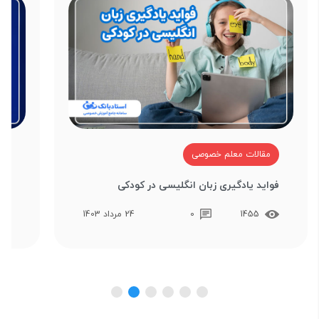
مقالات معلم خصوصی
م
فواید یادگیری زبان انگلیسی در کودکی
منا
1455
0
24 مرداد 1403