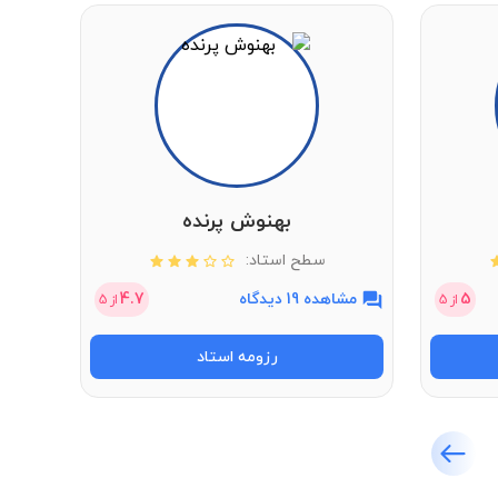
بهنوش پرنده
سطح استاد:
5
مشاهده 19 دیدگاه
4.7
مشاهد
از
5
از
5
رزومه استاد