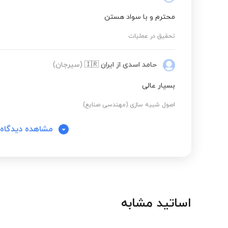
محترم و با سواد هستن
برنامه ریزی و کنترل تولید و موجودی ها 1 و 2
تحقیق در عملیات
حامد اسدی
از ایران
🇮🇷
(سیرجان)
تیوری احتمالات و کاربرد آن
بسیار عالی
کنترل کیفیت آماری
اصول شبیه سازی (مهندسی صنایع)
مشاهده دیدگاه‌
طرح ریزی واحدهای صنعتی
ارزیابی کار و زمان
اساتید مشابه
کنترل پروژه