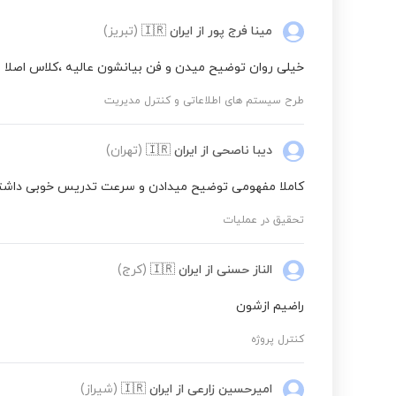
مینا فرج پور
از ایران
🇮🇷
(تبریز)
طرح سیستم های اطلاعاتی و کنترل مدیریت
خیلی روان توضیح میدن و فن بیانشون عالیه ،کلاس اصلا ا
برنامه ریزی نگهداری و تعمیرات
طرح سیستم های اطلاعاتی و کنترل مدیریت
دیبا ناصحی
از ایران
🇮🇷
(تهران)
کاربرد کامپیوتر در مهندسی صنایع
کاملا مفهومی توضیح میدادن و سرعت تدریس خوبی داش
برنامه ریزی تولید
تحقیق در عملیات
الناز حسنی
از ایران
🇮🇷
(کرج)
زبان تخصصی مهندسی صنایع
راضیم ازشون
تحلیل سیستم ها
کنترل پروژه
امیرحسین زارعی
از ایران
🇮🇷
(شیراز)
اصول شبیه سازی (مهندسی صنایع)