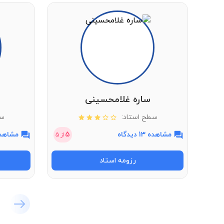
کنترل کیفیت آماری
ساره غلامحسینی
سطح استاد:
سط
مشاهده 13 دیدگاه
5
مشاهده 7 دی
از
5
رزومه استاد