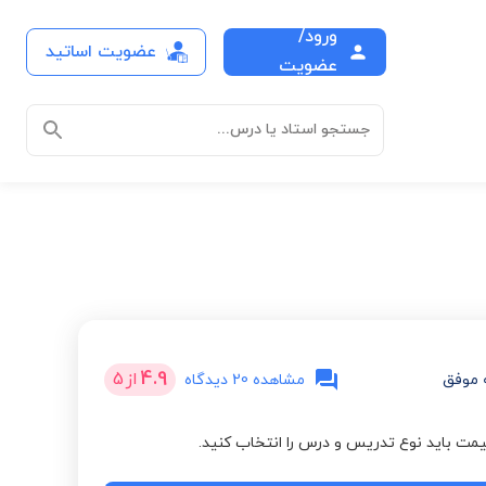
ورود/
عضویت اساتید
عضویت
جستجو استاد یا درس...
4.9
از
5
 موفق
مشاهده 20 دیدگاه
مت باید نوع تدریس و درس را انتخاب کنید.