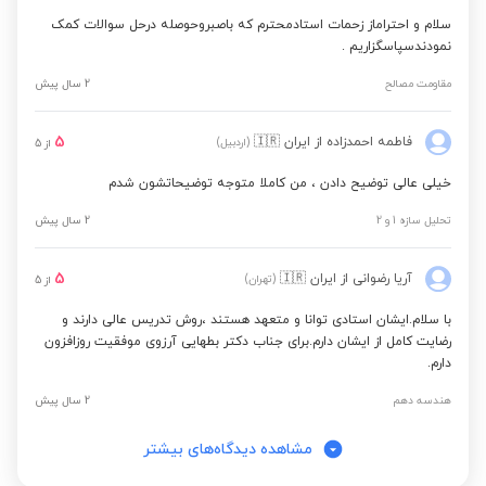
سلام و احتراماز زحمات استادمحترم که باصبروحوصله درحل سوالات کمک
نمودندسپاسگزاریم .
مقاومت مصالح
2 سال پیش
5
فاطمه احمدزاده
از ایران
🇮🇷
(اردبیل)
از
5
خیلی عالی توضیح دادن ، من کاملا متوجه توضیحاتشون شدم
تحلیل سازه 1 و 2
2 سال پیش
5
آریا رضوانی
از ایران
🇮🇷
(تهران)
از
5
با سلام.ایشان استادی توانا و متعهد هستند ،روش تدریس عالی دارند و
رضایت کامل از ایشان دارم.برای جناب دکتر بطهایی آرزوی موفقیت روزافزون
دارم.
هندسه دهم
2 سال پیش
مشاهده دیدگاه‌های بیشتر