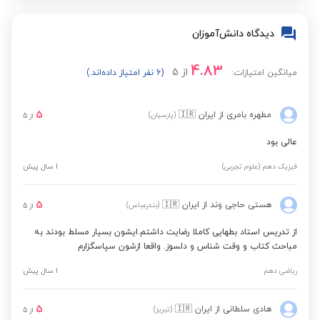
ریاضی دوازدهم
دیدگاه دانش‌آموزان
هندسه دهم
4.83
از
5
میانگین امتیازات:
(6 نفر امتیاز داده‌اند.)
هندسه دوازدهم (تحلیلی و جبر خطی)
5
مطهره بامری
از ایران
🇮🇷
(پارسیان)
از
5
آمار و احتمال یازدهم
عالی بود
فیزیک دهم (علوم تجربی)
1 سال پیش
5
هستی حاجی وند
از ایران
🇮🇷
(بندرعباس)
از
5
از تدریس استاد بطهایی کاملا رضایت داشتم.ایشون بسیار مسلط بودند به
مباحث کتاب و وقت شناس و دلسوز. واقعا ازشون سپاسگزارم
ریاضی دهم
1 سال پیش
5
هادی سلطانی
از ایران
🇮🇷
(تبریز)
از
5