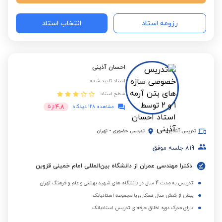
رزومه استاد
انتخاب استاد
احسان آذینی
استاد تایید شده
سطح استاد:
4.8
مشاهده 128 دیدگاه
از
5
تدریس آنلاین
تدریس حضوری
-
تهران
819
جلسه موفق
دکترا مهندسی عمران از دانشگاه بین‌المللی امام خمینی قزوین
تدریس به مدت 4 سال در دانشگاه های شهید بهشتی و علم و فرهنگ تهران
بیش از شش سال همکاری با مجموعه استادبانک
دارای مدرک دوره اخلاق حرفه‌ای تدریس استادبانک