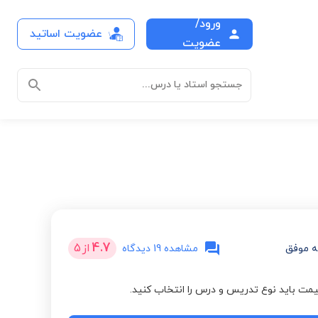
ورود/
عضویت اساتید
عضویت
جستجو استاد یا درس...
4.7
از
5
 موفق
مشاهده 19 دیدگاه
مت باید نوع تدریس و درس را انتخاب کنید.