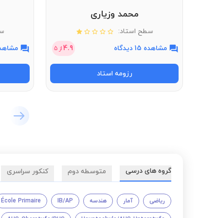
محمد وزیاری
سطح استاد:
سط
مشاهده 15 دیدگاه
4.9
مشاهده 21 دی
از
5
رزومه استاد
گروه های درسی
متوسطه دوم
کنکور سراسری
ریاضی
آمار
هندسه
IB/AP
École Primaire