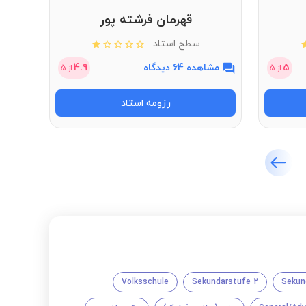
قهرمان فرشته پور
سطح استاد:
5
مشاهده 64 دیدگاه
4.9
مشاهد
از
5
از
5
رزومه استاد
Volksschule
Sekundarstufe 2
Sekun