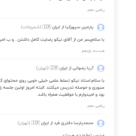
ریاضی دهم
پارمین سپهرکیا
از ایران
🇮🇷
(شمیرانات)
با سلام‌پسر من از آقای نیکو رضایت کامل داشتن . و ب امی
هندسه یازدهم
آریا رضوانی
از ایران
🇮🇷
(تهران)
با سلام.استاد نیکو تسلط علمی خیلی خوبی روی محتوای کتا
صبوری و حوصله تدریس میکنند .البته امروز اولین جلسه را بر
بود و امیدوارم با موفقیت همراه باشد.
ریاضی دهم
محمدپارسا دفتری فرد
از ایران
🇮🇷
(تهران)
مدرس توانمندی هستند