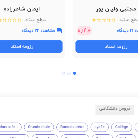
مجتبی ولیان پور
ایمان شاطرزاده
ح استاد:
سطح استاد:
دگاه
4.8
مشاهده 22 دیدگاه
از
5
رزومه استاد
رزومه استاد
دروس دانشگاهی
darstufe I
Grundschule
Baccalauréat
Lycée
Collège