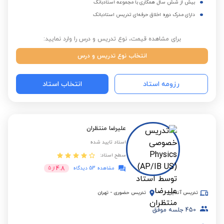
بیش از شش سال همکاری با مجموعه استادبانک
دارای مدرک دوره اخلاق حرفه‌ای تدریس استادبانک
برای مشاهده قیمت، نوع تدریس و درس را وارد نمایید:
انتخاب نوع تدریس و درس
رزومه استاد
انتخاب استاد
علیرضا منتظران
استاد تایید شده
سطح استاد:
4.8
مشاهده 53 دیدگاه
از
5
تدریس آنلاین
تدریس حضوری
-
تهران
450
جلسه موفق