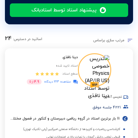
پیشنهاد استاد توسط استادبانک
24
اساتید در دسترس:
مرتب سازی براساس
دینا نافذی
استاد تایید شده
سطح استاد:
4.9
مشاهده 223 دیدگاه
از
5
تدریس آنلاین
4221
جلسه موفق
11 بار برترین استاد در گروه ریاضی دبیرستان و کنکور در فصول مختلف
کارشناسی ریاضیات و کاربردها از دانشگاه صنعتی امیرکبیر (پلی تکنیک تهران)
قبولی تمامی دانش آموزان با نمرات بالا در امتحانات نهایی