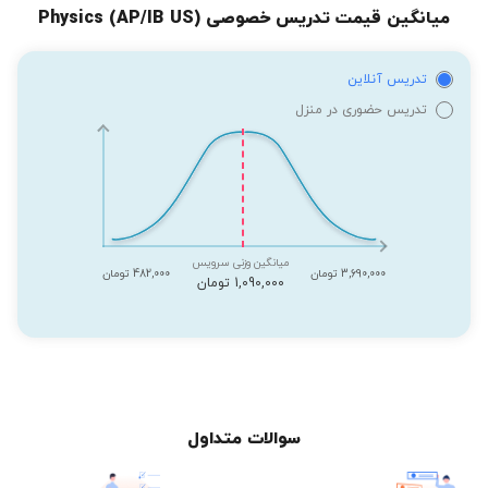
میانگین قیمت تدریس خصوصی Physics (AP/IB US)
تدریس آنلاین
تدریس حضوری در منزل
میانگین وزنی سرویس
3,690,000 تومان
482,000 تومان
1,090,000 تومان
سوالات متداول