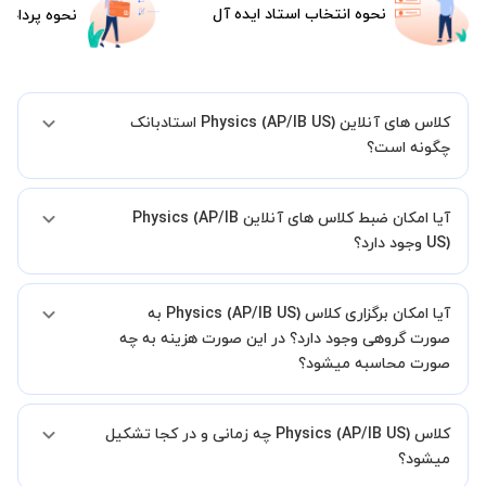
نحوه انتخاب استاد ایده آل
نحوه پرداخت
کلاس های آنلاین Physics (AP/IB US) استادبانک
چگونه است؟
اگر تاکنون تجربه برگزاری کلاس آنلاین نداشته اید این اطمینان خاطر را به
آیا امکان ضبط کلاس های آنلاین Physics (AP/IB
شما میدهیم که استاد شما پیش از جلسه تمامی موارد لازم برای برگزاری
یک کلاس آنلاین با کیفیت و مفید را به شما توضیح خواهند داد.
US) وجود دارد؟
بله، فقط این موضوع را بایستی قبل از برگزاری کلاس با استاد هماهنگ
آیا امکان برگزاری کلاس Physics (AP/IB US) به
کنید.
صورت گروهی وجود دارد؟ در این صورت هزینه به چه
صورت محاسبه میشود؟
به صورت پیش فرض کلاس های Physics (AP/IB US) خصوصی هستند اما
کلاس Physics (AP/IB US) چه زمانی و در کجا تشکیل
در صورتیکه مایل هستید کلاس ها را در کنار دوستان و یا آشنایان خود به
صورت گروهی برگزار کنید، این امکان وجود دارد. در این حالت، به ازای هر
میشود؟
یک نفری که به کلاس اضافه میشود، 20 درصد به هزینه ی کل جلسه