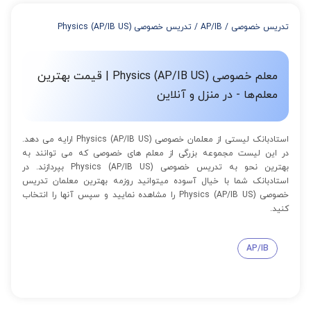
از 4 تا 7 جلسه: 3% تخفیف
از 8 تا 11 جلسه: 5% تخفیف
تدریس خصوصی
/
AP/IB
/
تدریس خصوصی Physics (AP/IB US)
از 12 تا 15 جلسه: 7% تخفیف
از 16 تا 100 جلسه: 9% تخفیف
معلم خصوصی Physics (AP/IB US) | قیمت بهترین
معلم‌ها - در منزل و آنلاین
استادبانک لیستی از معلمان خصوصی Physics (AP/IB US) ارایه می دهد.
در این لیست مجموعه بزرگی از معلم های خصوصی که می توانند به
بهترین نحو به تدریس خصوصی Physics (AP/IB US) بپردازند. در
استادبانک شما با خیال آسوده میتوانید روزمه بهترین معلمان تدریس
خصوصی Physics (AP/IB US) را مشاهده نمایید و سپس آنها را انتخاب
کنید.
AP/IB