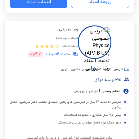
رزومه استاد
انتخاب استاد
رضا میرزایی
استاد تایید شده
سطح استاد:
4.7
مشاهده 94 دیدگاه
از
5
تدریس آنلاین
تدریس حضوری
-
تهران
675
جلسه موفق
معلم رسمی آموزش و پرورش
تدریس به مدت 29 سال در دبیرستان های رجایی، شهدای انقلاب، دکتر شریعتی، احمدی
روشن و ...
بیش از 9 سال همکاری با مجموعه استادبانک
دارای مدرک دوره اخلاق حرفه‌ای تدریس استادبانک
برای مشاهده قیمت، نوع تدریس و درس را وارد نمایید: