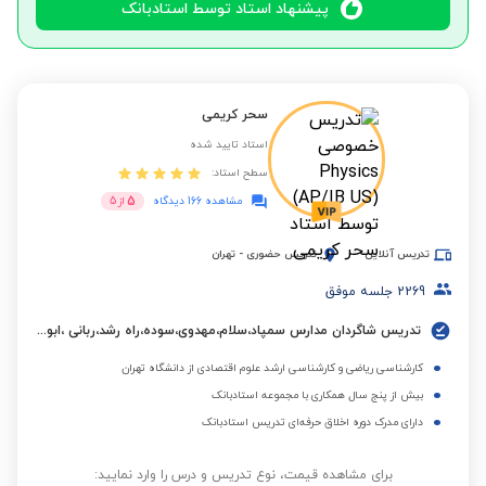
پیشنهاد استاد توسط استادبانک
سحر کریمی
استاد تایید شده
سطح استاد:
5
مشاهده 166 دیدگاه
از
5
تدریس آنلاین
تدریس حضوری
-
تهران
2269
جلسه موفق
تدریس شاگردان مدارس سمپاد،سلام،مهدوی،سوده،راه رشد،ربانی ،ابوعلی سینا،البرز و مدارس بین المللی.
کارشناسی ریاضی و کارشناسی ارشد علوم اقتصادی از دانشگاه تهران
بیش از پنج سال همکاری با مجموعه استادبانک
دارای مدرک دوره اخلاق حرفه‌ای تدریس استادبانک
برای مشاهده قیمت، نوع تدریس و درس را وارد نمایید: