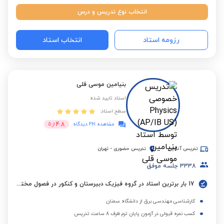
انتخاب نوع تدریس و درس
رزومه استاد
انتخاب استاد
بنیامین موسی قلی
استاد تایید شده
سطح استاد:
4.8
مشاهده 261 دیدگاه
از
5
تدریس آنلاین
تدریس حضوری
-
تهران
3338
جلسه موفق
17 بار برترین استاد در گروه فیزیک دبیرستان و کنکور در فصول مختلف
کارشناسی مهندسی برق از دانشگاه سمنان
کسب نمره قبولی در آزمون پایان ترم ظرف 8 ساعت تدریس