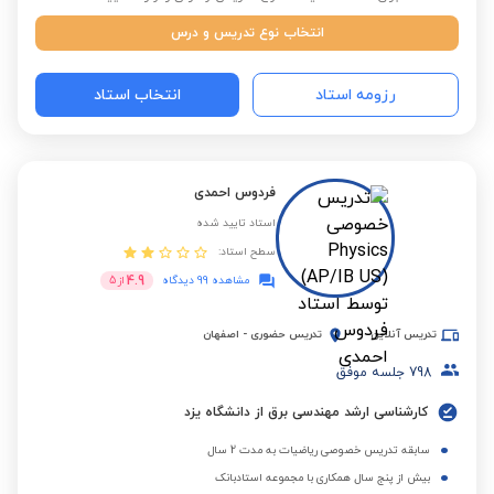
انتخاب نوع تدریس و درس
رزومه استاد
انتخاب استاد
فردوس احمدی
استاد تایید شده
سطح استاد:
4.9
مشاهده 99 دیدگاه
از
5
تدریس آنلاین
تدریس حضوری
-
اصفهان
798
جلسه موفق
کارشناسی ارشد مهندسی برق از دانشگاه یزد
سابقه تدریس خصوصی ریاضیات به مدت 2 سال
بیش از پنج سال همکاری با مجموعه استادبانک