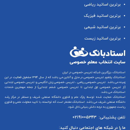
برترین اساتید ریاضی
برترین اساتید فیزیک
برترین اساتید شیمی
برترین اساتید زیست
استادبانک، بزرگترین شبکه تدریس خصوصی در ایران
استادبانک پلتفرم
تدریس خصوصی در منزل و آنلاین
می باشد که از سال ۱۳۹۴ مشغول فعالیت در این
زمینه می باشد.
تدریس خصوصی ریاضی
،
تدریس خصوصی زبان انگلیسی
و
تدریس خصوصی ابتدایی
(از
تدریس خصوصی اول ابتدایی
تا
تدریس خصوصی ششم ابتدایی
) از جمله مهمترین خدمات
استادبانک می باشد.
استادبانک حمایت شده توسط پارک علم و فناوری دانشگاه صنعتی شریف و مستقر در مرکز رشد
دانشگاه صنعتی شریف می باشد. استادبانک مفتخر است که توانسته، با تایید معاونت علمی و فناوری
ریاست جمهوری به درجه دانش بنیانی نائل شود.
تلفن پشتیبانی:
02191005343
ما را در شبکه های اجتماعی دنبال کنید: