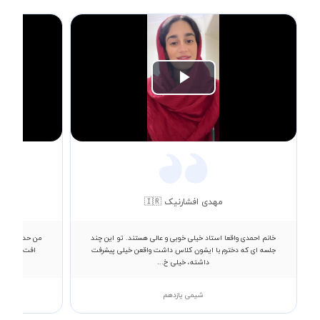
Play
Video
مهدی افشارنیک 🇮🇷
خانم احمدی واقعا استاد خیلی خوبی و عالی هستند. تو این چند
من حدود دو سا
جلسه ای که دخترم با ایشون کلاس داشت واقعن خیلی پیشرفت
افت نمره با
داشته، خیلی خ...
شیمی یازدهم