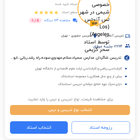
استاد تایید شده
سطح استاد:
5
مشاهده 164 دیدگاه
از
5
تدریس آنلاین
تدریس حضوری
-
تهران
2264
جلسه موفق
تدریس شاگردان مدارس سمپاد،سلام،مهدوی،سوده،راه رشد،ربانی ،ابوعلی سینا،البرز و مدارس بین المللی.
کارشناسی ریاضی و کارشناسی ارشد علوم اقتصادی از دانشگاه تهران
بیش از پنج سال همکاری با مجموعه استادبانک
دارای مدرک دوره اخلاق حرفه‌ای تدریس استادبانک
برای مشاهده قیمت، نوع تدریس و درس را وارد نمایید:
انتخاب نوع تدریس و درس
رزومه استاد
انتخاب استاد