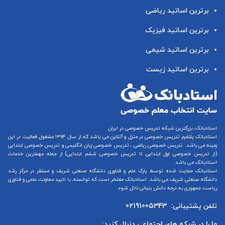
برترین اساتید ریاضی
برترین اساتید فیزیک
برترین اساتید شیمی
برترین اساتید زیست
استادبانک، بزرگترین شبکه تدریس خصوصی در ایران
استادبانک پلتفرم
تدریس خصوصی در منزل و آنلاین
می باشد که از سال ۱۳۹۴ مشغول فعالیت در این
زمینه می باشد.
تدریس خصوصی ریاضی
،
تدریس خصوصی زبان انگلیسی
و
تدریس خصوصی ابتدایی
(از
تدریس خصوصی اول ابتدایی
تا
تدریس خصوصی ششم ابتدایی
) از جمله مهمترین خدمات
استادبانک می باشد.
استادبانک حمایت شده توسط پارک علم و فناوری دانشگاه صنعتی شریف و مستقر در مرکز رشد
دانشگاه صنعتی شریف می باشد. استادبانک مفتخر است که توانسته، با تایید معاونت علمی و فناوری
ریاست جمهوری به درجه دانش بنیانی نائل شود.
تلفن پشتیبانی:
02191005343
ما را در شبکه های اجتماعی دنبال کنید: