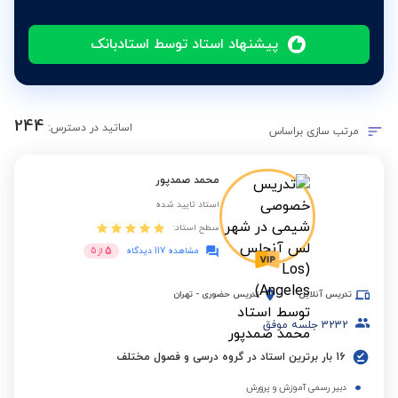
پیشنهاد استاد توسط استادبانک
244
اساتید در دسترس:
مرتب سازی براساس
محمد صمدپور
استاد تایید شده
سطح استاد:
5
مشاهده 117 دیدگاه
از
5
تدریس آنلاین
تدریس حضوری
-
تهران
3232
جلسه موفق
16 بار برترین استاد در گروه درسی و فصول مختلف
دبیر رسمی آموزش و پرورش