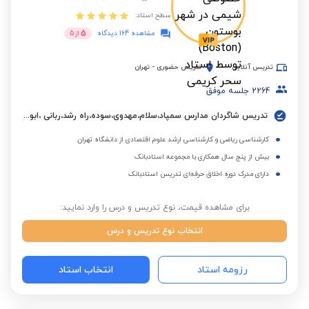
سطح استاد:
5
مشاهده 164 دیدگاه
از
5
تدریس آنلاین
تدریس حضوری
-
تهران
2264
جلسه موفق
تدریس شاگردان مدارس سمپاد،سلام،مهدوی،سوده،راه رشد،ربانی ،ابوعلی سینا،البرز و مدارس بین المللی.
کارشناسی ریاضی و کارشناسی ارشد علوم اقتصادی از دانشگاه تهران
بیش از پنج سال همکاری با مجموعه استادبانک
دارای مدرک دوره اخلاق حرفه‌ای تدریس استادبانک
برای مشاهده قیمت، نوع تدریس و درس را وارد نمایید:
انتخاب نوع تدریس و درس
رزومه استاد
انتخاب استاد