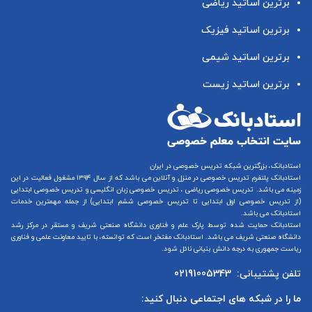
برترین اساتید ریاضی
برترین اساتید فیزیک
برترین اساتید شیمی
برترین اساتید زیست
استادبانک، بزرگترین شبکه تدریس خصوصی در ایران
استادبانک پلتفرم
تدریس خصوصی در منزل و آنلاین
می باشد که از سال ۱۳۹۴ مشغول فعالیت در این
زمینه می باشد.
تدریس خصوصی ریاضی
،
تدریس خصوصی زبان انگلیسی
و
تدریس خصوصی ابتدایی
(از
تدریس خصوصی اول ابتدایی
تا
تدریس خصوصی ششم ابتدایی
) از جمله مهمترین خدمات
استادبانک می باشد.
استادبانک حمایت شده توسط پارک علم و فناوری دانشگاه صنعتی شریف و مستقر در مرکز رشد
دانشگاه صنعتی شریف می باشد. استادبانک مفتخر است که توانسته، با تایید معاونت علمی و فناوری
ریاست جمهوری به درجه دانش بنیانی نائل شود.
تلفن پشتیبانی:
02191005343
ما را در شبکه های اجتماعی دنبال کنید: