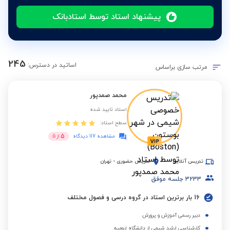
پیشنهاد استاد توسط استادبانک
245
اساتید در دسترس:
مرتب سازی براساس
محمد صمدپور
استاد تایید شده
سطح استاد:
5
مشاهده 117 دیدگاه
از
5
تدریس آنلاین
تدریس حضوری
-
تهران
3233
جلسه موفق
16 بار برترین استاد در گروه درسی و فصول مختلف
دبیر رسمی آموزش و پرورش
کارشناسی ارشد شیمی از دانشگاه ارومیه