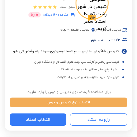
سطح استاد:
5
مشاهده 166 دیدگاه
از
5
تدریس آنلاین
تدریس حضوری
-
تهران
2272
جلسه موفق
تدریس شاگردان مدارس سمپاد،سلام،مهدوی،سوده،راه رشد،ربانی ،ابوعلی سینا،البرز و مدارس بین المللی.
کارشناسی ریاضی و کارشناسی ارشد علوم اقتصادی از دانشگاه تهران
بیش از پنج سال همکاری با مجموعه استادبانک
دارای مدرک دوره اخلاق حرفه‌ای تدریس استادبانک
برای مشاهده قیمت، نوع تدریس و درس را وارد نمایید:
انتخاب نوع تدریس و درس
رزومه استاد
انتخاب استاد