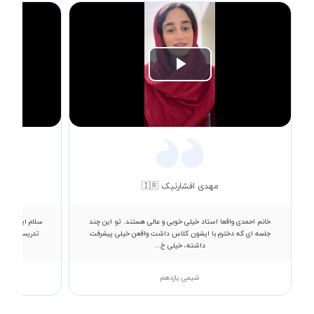
Play
Video
مهدی افشارنیک 🇮🇷
خانم احمدی واقعا استاد خیلی خوبی و عالی هستند. تو این چند
سلام ایشون بس
جلسه ای که دخترم با ایشون کلاس داشت واقعن خیلی پیشرفت
تدریس کردن پس
داشته، خیلی خ...
شیمی یازدهم