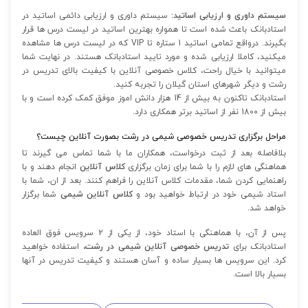
سیستم داوری و ارزیابی اساتید:
سیستم داوری و ارزیابی دائمی اساتید در
استادبانک باعث شده است تا همواره بهترین اساتید در لیست درس ها قرار
بگیرند. درواقع تمامی اساتید 1 ستاره تا VIP که در لیست درس ها مشاهده
میکنید، کاملا ارزیابی شده و مورد تایید استادبانک هستند. در نهایت شما
میتوانید با خیال راحت، کلاس خصوصی آنلاین با کیفیت بالای تدریس در
رشت و دیگر شهرهای استان گیلان را تجربه کنید.
استادبانک تاکنون به بیش از 14 هزار دانش اموز موفق کمک کرده است و با
بیش از 1800 نفر از اساتید برتر همکاری دارد.
مراحل برگزاری تدریس خصوصی شیمی در رشت بصورت آنلاین چیست؟
بلافاصله بعد از ثبت درخواست، همکاران ما با شما تماس می گیرند تا
هماهنگی های لازم را با شما برای زمان برگزاری
کلاس آنلاین
انجام دهند و با
راهنمایی کردن شما، مقدمات کلاس آنلاین را فراهم کنند. بعد از ان، شما با
استاد شیمی خود در ارتباط خواهید بود و
کلاس آنلاین شیمی
شما برگزار
خواهد شد.
پس از آن، با هماهنگی با استاد خود، از یکی از 2 سرویس فوق العاده
استادبانک برای
تدریس خصوصی آنلاین شیمی در رشت،
استفاده خواهید
کرد. این سرویس ها بسیار ساده و آسان هستند و کیفیت تدریس در آنها
بسیار بالا است.