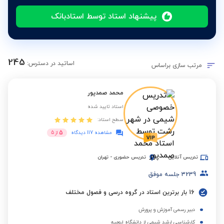
پیشنهاد استاد توسط استادبانک
245
اساتید در دسترس:
مرتب سازی براساس
محمد صمدپور
استاد تایید شده
سطح استاد:
5
مشاهده 117 دیدگاه
از
5
تدریس آنلاین
تدریس حضوری
-
تهران
3239
جلسه موفق
16 بار برترین استاد در گروه درسی و فصول مختلف
دبیر رسمی آموزش و پرورش
کارشناسی ارشد شیمی از دانشگاه ارومیه