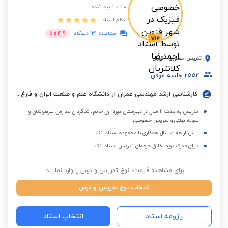
استاد تایید شده
سطح استاد:
4.9
مشاهده 129 دیدگاه
از
5
تدریس حضوری
-
تهران
2554
جلسه موفق
کارشناسی ارشد مهندسی عمران از دانشگاه علم و صنعت ایران و فارغ التحصیل کارشناسی از دانشگاه امیرکبیر(پلی تکنیک)
تدریس به مدت 11 سال در دبیرستان دوره اول خاتم، شاگردان مدارس تیزهوشان و
نمونه دولتی و تدریس خصوصی
بیش از هفت سال همکاری با مجموعه استادبانک
دارای مدرک دوره اخلاق حرفه‌ای تدریس استادبانک
برای مشاهده قیمت، نوع تدریس و درس را وارد نمایید:
انتخاب نوع تدریس و درس
رزومه استاد
انتخاب استاد