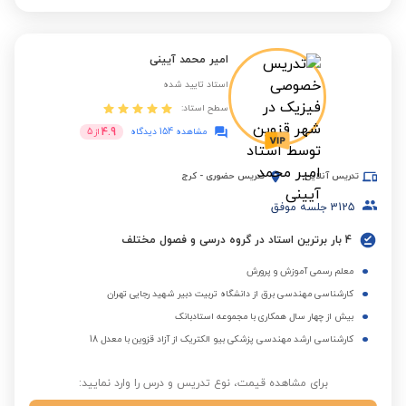
امیر محمد آیینی
استاد تایید شده
سطح استاد:
4.9
مشاهده 154 دیدگاه
از
5
تدریس آنلاین
تدریس حضوری
-
کرج
3125
جلسه موفق
4 بار برترین استاد در گروه درسی و فصول مختلف
معلم رسمی آموزش و پرورش
کارشناسی مهندسی برق از دانشگاه تربیت دبیر شهید رجایی تهران
بیش از چهار سال همکاری با مجموعه استادبانک
کارشناسی ارشد مهندسی پزشکی بیو الکتریک از آزاد قزوین با معدل 18
برای مشاهده قیمت، نوع تدریس و درس را وارد نمایید: