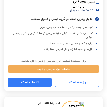
تدریس آنلاین
5853
جلسه موفق
15 بار برترین استاد در گروه درسی و فصول مختلف
کارشناسی ارشد فیزیک از دانشگاه شهید چمران اهواز
کسب نمره 20 در امتحانات نهایی فیزیک و ریاضی توسط شاگردان و عضو بنیاد ملی
نخبگان
بیش از 9 سال همکاری با مجموعه استادبانک
دارای مدرک دوره اخلاق حرفه‌ای تدریس استادبانک
برای مشاهده قیمت، نوع تدریس و درس را وارد نمایید:
انتخاب نوع تدریس و درس
رزومه استاد
انتخاب استاد
احمدرضا کلانتریان