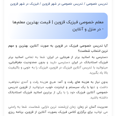
تدریس خصوصی
/
تدریس خصوصی در شهر قزوین
/
فیزیک در شهر قزوین
از 12 تا 15 جلسه: 7% تخفیف
از 16 تا 100 جلسه: 9% تخفیف
معلم خصوصی فیزیک قزوین | قیمت بهترین معلم‌ها
- در منزل و آنلاین
آیا تدریس خصوصی فیزیک در قزوین به صورت آنلاین، بهترین و مهم
ترین انتخاب شماست؟
دسترسی به اساتید برتر از هرجایی در ایران:
شما به تمامی
اساتید برتر
فیزیک استادبانک در ایران
دسترسی دارید و
بدون محدودیت جغرافیایی،
میتوانید با تدریس آنلاین فیزیک در قزوین، فیزیک را به خوبی و باکیفیت
بالا یاد بگیرید.
بدون نیاز به هزینه های رفت و آمد:
هیچ هزینه رفت و آمدی نخواهید
داشت
و تنها
با یک سیستم و اینترنت خوب،
میتوانید از
قزوین تدریس
خصوصی آنلاین فیزیک
خود را با یکی از
برترین اساتید فیزیک استادبانک
داشته باشید.
مدیریت آسان تر زمان:
زمان ارزشمند ترین دارایی شماست. شما به راحتی
می توانید
برای برگزاری کلاس فیزیک بصورت آنلاین از قزوین، برنامه ریزی