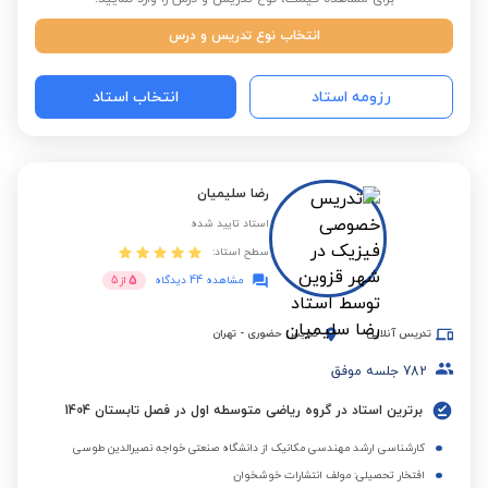
انتخاب نوع تدریس و درس
رزومه استاد
انتخاب استاد
رضا سلیمیان
استاد تایید شده
سطح استاد:
5
مشاهده 44 دیدگاه
از
5
تدریس آنلاین
تدریس حضوری
-
تهران
782
جلسه موفق
برترین استاد در گروه ریاضی متوسطه اول در فصل تابستان 1404
کارشناسی ارشد مهندسی مکانیک از دانشگاه صنعتی خواجه نصیرالدین طوسی
افتخار تحصیلی: مولف انتشارات خوشخوان