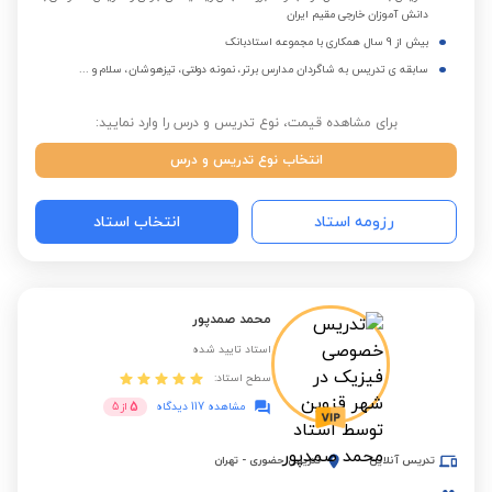
دانش آموزان خارجی مقیم ایران
بیش از 9 سال همکاری با مجموعه استادبانک
سابقه ی تدریس به شاگردان مدارس برتر، نمونه دولتی، تیزهوشان، سلام و ...
برای مشاهده قیمت، نوع تدریس و درس را وارد نمایید:
انتخاب نوع تدریس و درس
رزومه استاد
انتخاب استاد
محمد صمدپور
استاد تایید شده
سطح استاد:
5
مشاهده 117 دیدگاه
از
5
تدریس آنلاین
تدریس حضوری
-
تهران