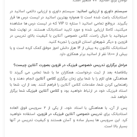
تومان برای اساتید VIP متغیر است.
سیستم داوری و ارزیابی اساتید:
سیستم داوری و ارزیابی دائمی اساتید در
استادبانک باعث شده است تا همواره بهترین اساتید در لیست درس ها قرار
بگیرند. درواقع تمامی اساتید 1 ستاره تا VIP که در لیست درس ها مشاهده
میکنید، کاملا ارزیابی شده و مورد تایید استادبانک هستند. در نهایت شما
میتوانید با خیال راحت، کلاس خصوصی آنلاین با کیفیت بالای تدریس در
قزوین و دیگر شهرهای استان قزوین را تجربه کنید.
استادبانک تاکنون به بیش از 14 هزار دانش اموز موفق کمک کرده است و با
بیش از 1800 نفر از اساتید برتر همکاری دارد.
مراحل برگزاری تدریس خصوصی فیزیک در قزوین بصورت آنلاین چیست؟
بلافاصله بعد از ثبت درخواست، همکاران ما با شما تماس می گیرند تا
هماهنگی های لازم را با شما برای زمان برگزاری
کلاس آنلاین
انجام دهند و با
راهنمایی کردن شما، مقدمات کلاس آنلاین را فراهم کنند. بعد از ان، شما با
استاد فیزیک خود در ارتباط خواهید بود و
کلاس آنلاین فیزیک
شما برگزار
خواهد شد.
پس از آن، با هماهنگی با استاد خود، از یکی از 2 سرویس فوق العاده
استادبانک برای
تدریس خصوصی آنلاین فیزیک در قزوین،
استفاده خواهید
کرد. این سرویس ها بسیار ساده و آسان هستند و کیفیت تدریس در آنها
بسیار بالا است.