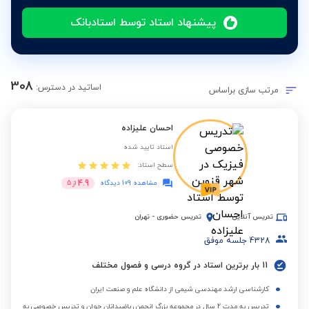
پیشنهاد استاد توسط استادبانک
308
اساتید در دسترس:
مرتب سازی براساس
احسان علیزاده
استاد تایید شده
سطح استاد:
4.9
مشاهده 109 دیدگاه
از
5
تدریس آنلاین
تدریس حضوری
-
تهران
4328
جلسه موفق
11 بار برترین استاد در گروه درسی و فصول مختلف
کارشناسی ارشد مهندسی شیمی از دانشگاه علم و صنعت ایران
تدریس به مدت 2 سال در مجموعه بزرگ انجمن ریاضیدانان جوان و تدریس خصوصی به