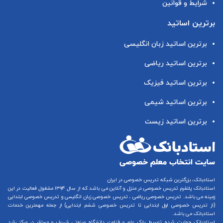
شرایط و قوانین
برترین اساتید
برترین اساتید زبان انگلیسی
برترین اساتید ریاضی
برترین اساتید فیزیک
برترین اساتید شیمی
برترین اساتید زیست
استادبانک، بزرگترین شبکه تدریس خصوصی در ایران
استادبانک پلتفرم
تدریس خصوصی در منزل و آنلاین
می باشد که از سال ۱۳۹۴ مشغول فعالیت در این
زمینه می باشد.
تدریس خصوصی ریاضی
،
تدریس خصوصی زبان انگلیسی
و
تدریس خصوصی ابتدایی
(از
تدریس خصوصی اول ابتدایی
تا
تدریس خصوصی ششم ابتدایی
) از جمله مهمترین خدمات
استادبانک می باشد.
استادبانک حمایت شده توسط پارک علم و فناوری دانشگاه صنعتی شریف و مستقر در مرکز رشد