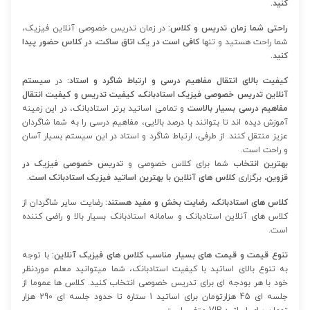
کنید.
راحتی شما زمان تدریس و کلاس:
در زمان تدریس خصوصی آنلاین فیزیک،
شما راحت هستید و تنها
کافی است در یک اتاق ساکت، در کلاس حضور پیدا
کنید.
کیفیت بالای انتقال مفاهیم درسی و ارتباط شاگرد و استاد:
در
سیستم
آنلاین تدریس خصوصی فیزیک استادبانک، کیفیت تدریس و کیفیت انتقال
مفاهیم درسی بسیار بالاست
و تمامی اساتید برتر استادبانک، در این زمینه
آموزش دیده اند تا بتوانند با درصد بالایی، مفاهیم درسی را به شما شاگردان
عزیز منتقل کنند.
از طرفی، ارتباط شاگرد و استاد در این سیستم بسیار آسان
و راحت است.
بهترین انتخاب
شما برای کلاس خصوصی و
تدریس خصوصی فیزیک در
قزوین،
برگزاری
کلاس های آنلاین با بهترین اساتید فیزیک استادبانک است.
کلاس های استادبانک، رضایت بخش و مفید هستند:
رضایت سایر شاگردان از
کلاس های آنلاین استادبانک و سامانه استادبانک بسیار بالا و راضی کننده
است.
تنوع قیمت و قیمت های بسیار مناسب کلاس های فیزیک آنلاین:
با توجه
به تنوع بالای اساتید با کیفیت استادبانک، شما میتوانید معلم موردنظر
خود با هر بودجه ای برای تدریس خصوصی انتخاب کنید. کلاس ها عموما از
جلسه ای 45 هزارتومان برای اساتید 1 ستاره تا حدود جلسه ای 290 هزار