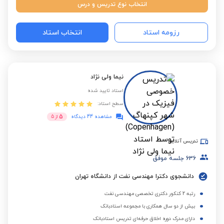
انتخاب نوع تدریس و درس
رزومه استاد
انتخاب استاد
نیما ولی نژاد
استاد تایید شده
سطح استاد:
5
مشاهده 44 دیدگاه
از
5
تدریس آنلاین
636
جلسه موفق
دانشجوی دکترا مهندسی نفت از دانشگاه تهران
رتبه 2 کنکور دکتری تخصصی مهندسی نفت
بیش از دو سال همکاری با مجموعه استادبانک
دارای مدرک دوره اخلاق حرفه‌ای تدریس استادبانک