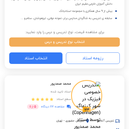
دانش آموزان خارجی مقیم ایران
بیش از 9 سال همکاری با مجموعه استادبانک
سابقه ی تدریس به شاگردان مدارس برتر، نمونه دولتی، تیزهوشان، سلام و ...
برای مشاهده قیمت، نوع تدریس و درس را وارد نمایید:
انتخاب نوع تدریس و درس
رزومه استاد
انتخاب استاد
محمد صمدپور
استاد تایید شده
سطح استاد:
5
مشاهده 117 دیدگاه
از
5
تدریس آنلاین
تدریس حضوری
-
تهران