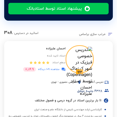
پیشنهاد استاد توسط استادبانک
308
اساتید در دسترس:
مرتب سازی براساس
احسان علیزاده
استاد تایید شده
سطح استاد:
4.9
مشاهده 109 دیدگاه
از
5
تدریس آنلاین
تدریس حضوری
-
تهران
4328
جلسه موفق
11 بار برترین استاد در گروه درسی و فصول مختلف
کارشناسی ارشد مهندسی شیمی از دانشگاه علم و صنعت ایران
تدریس به مدت 2 سال در مجموعه بزرگ انجمن ریاضیدانان جوان و تدریس خصوصی به