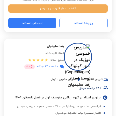
انتخاب نوع تدریس و درس
رزومه استاد
انتخاب استاد
رضا سلیمیان
استاد تایید شده
سطح استاد:
5
مشاهده 44 دیدگاه
از
5
تدریس آنلاین
تدریس حضوری
-
تهران
782
جلسه موفق
برترین استاد در گروه ریاضی متوسطه اول در فصل تابستان 1404
کارشناسی ارشد مهندسی مکانیک از دانشگاه صنعتی خواجه نصیرالدین طوسی
افتخار تحصیلی: مولف انتشارات خوشخوان