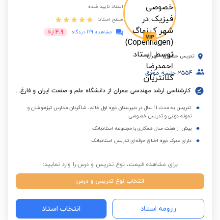
استاد تایید شده
سطح استاد:
4.9
مشاهده 129 دیدگاه
از
5
تدریس حضوری
-
تهران
2554
جلسه موفق
کارشناسی ارشد مهندسی عمران از دانشگاه علم و صنعت ایران و فارغ التحصیل کارشناسی از دانشگاه امیرکبیر(پلی تکنیک)
تدریس به مدت 11 سال در دبیرستان دوره اول خاتم، شاگردان مدارس تیزهوشان و
نمونه دولتی و تدریس خصوصی
بیش از هفت سال همکاری با مجموعه استادبانک
دارای مدرک دوره اخلاق حرفه‌ای تدریس استادبانک
برای مشاهده قیمت، نوع تدریس و درس را وارد نمایید:
انتخاب نوع تدریس و درس
رزومه استاد
انتخاب استاد