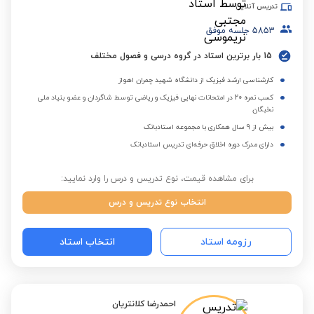
تدریس آنلاین
5853
جلسه موفق
15 بار برترین استاد در گروه درسی و فصول مختلف
کارشناسی ارشد فیزیک از دانشگاه شهید چمران اهواز
کسب نمره 20 در امتحانات نهایی فیزیک و ریاضی توسط شاگردان و عضو بنیاد ملی
نخبگان
بیش از 9 سال همکاری با مجموعه استادبانک
دارای مدرک دوره اخلاق حرفه‌ای تدریس استادبانک
برای مشاهده قیمت، نوع تدریس و درس را وارد نمایید:
انتخاب نوع تدریس و درس
رزومه استاد
انتخاب استاد
احمدرضا کلانتریان