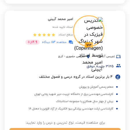
امیر محمد آیینی
استاد تایید شده
سطح استاد:
4.9
مشاهده 154 دیدگاه
از
5
تدریس آنلاین
تدریس حضوری
-
کرج
3125
جلسه موفق
4 بار برترین استاد در گروه درسی و فصول مختلف
معلم رسمی آموزش و پرورش
کارشناسی مهندسی برق از دانشگاه تربیت دبیر شهید رجایی تهران
بیش از چهار سال همکاری با مجموعه استادبانک
کارشناسی ارشد مهندسی پزشکی بیو الکتریک از آزاد قزوین با معدل 18
برای مشاهده قیمت، نوع تدریس و درس را وارد نمایید: