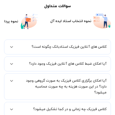
سوالات متداول
نحوه انتخاب استاد ایده آل
نحوه پرداخت
کلاس های آنلاین فیزیک استادبانک چگونه است؟
اگر تاکنون تجربه برگزاری کلاس آنلاین نداشته اید این اطمینان خاطر را به
آیا امکان ضبط کلاس های آنلاین فیزیک وجود دارد؟
شما میدهیم که استاد شما پیش از جلسه تمامی موارد لازم برای برگزاری
یک کلاس آنلاین با کیفیت و مفید را به شما توضیح خواهند داد.
بله، فقط این موضوع را بایستی قبل از برگزاری کلاس با استاد هماهنگ
آیا امکان برگزاری کلاس فیزیک به صورت گروهی وجود
کنید.
دارد؟ در این صورت هزینه به چه صورت محاسبه
میشود؟
به صورت پیش فرض کلاس های فیزیک خصوصی هستند اما در صورتیکه
کلاس فیزیک چه زمانی و در کجا تشکیل میشود؟
مایل هستید کلاس ها را در کنار دوستان و یا آشنایان خود به صورت گروهی
برگزار کنید، این امکان وجود دارد. در این حالت، به ازای هر یک نفری که به