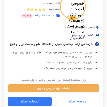
استاد تایید شده
سطح استاد:
4.9
مشاهده 129 دیدگاه
از
5
تدریس حضوری
-
تهران
2554
جلسه موفق
کارشناسی ارشد مهندسی عمران از دانشگاه علم و صنعت ایران و فارغ التحصیل کارشناسی از دانشگاه امیرکبیر(پلی تکنیک)
تدریس به مدت 11 سال در دبیرستان دوره اول خاتم، شاگردان مدارس تیزهوشان و
نمونه دولتی و تدریس خصوصی
بیش از هفت سال همکاری با مجموعه استادبانک
دارای مدرک دوره اخلاق حرفه‌ای تدریس استادبانک
برای مشاهده قیمت، نوع تدریس و درس را وارد نمایید:
انتخاب نوع تدریس و درس
رزومه استاد
انتخاب استاد