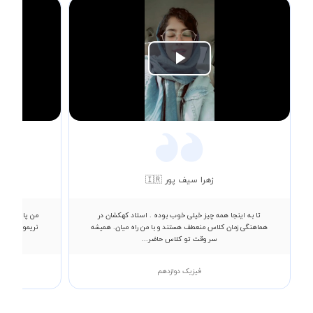
Play
Video
زهرا سیف پور 🇮🇷
تا به اینجا همه چیز خیلی خوب بوده . استاد کهکشان در
هماهنگی زمان کلاس منعطف هستند و با من راه میان. همیشه
سر وقت تو کلاس حاضر...
فیزیک دوازدهم