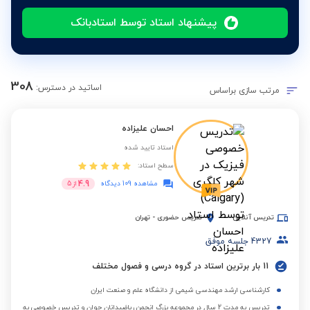
پیشنهاد استاد توسط استادبانک
308
اساتید در دسترس:
مرتب سازی براساس
احسان علیزاده
استاد تایید شده
سطح استاد:
4.9
مشاهده 109 دیدگاه
از
5
تدریس آنلاین
تدریس حضوری
-
تهران
4327
جلسه موفق
11 بار برترین استاد در گروه درسی و فصول مختلف
کارشناسی ارشد مهندسی شیمی از دانشگاه علم و صنعت ایران
تدریس به مدت 2 سال در مجموعه بزرگ انجمن ریاضیدانان جوان و تدریس خصوصی به