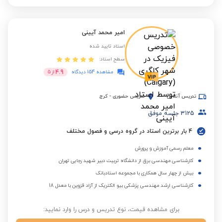
امیر محمد آیینی
استاد تایید شده
سطح استاد:
4.9
مشاهده 154 دیدگاه
از
5
تدریس آنلاین
تدریس حضوری
-
کرج
3125
جلسه موفق
4 بار برترین استاد در گروه درسی و فصول مختلف
معلم رسمی آموزش و پرورش
کارشناسی مهندسی برق از دانشگاه تربیت دبیر شهید رجایی تهران
بیش از چهار سال همکاری با مجموعه استادبانک
کارشناسی ارشد مهندسی پزشکی بیو الکتریک از آزاد قزوین با معدل 18
برای مشاهده قیمت، نوع تدریس و درس را وارد نمایید: