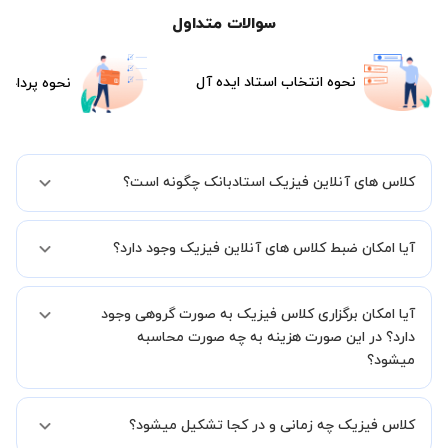
سوالات متداول
نحوه انتخاب استاد ایده آل
نحوه پرداخت
کلاس های آنلاین فیزیک استادبانک چگونه است؟
اگر تاکنون تجربه برگزاری کلاس آنلاین نداشته اید این اطمینان خاطر را به
آیا امکان ضبط کلاس های آنلاین فیزیک وجود دارد؟
شما میدهیم که استاد شما پیش از جلسه تمامی موارد لازم برای برگزاری
یک کلاس آنلاین با کیفیت و مفید را به شما توضیح خواهند داد.
بله، فقط این موضوع را بایستی قبل از برگزاری کلاس با استاد هماهنگ
آیا امکان برگزاری کلاس فیزیک به صورت گروهی وجود
کنید.
دارد؟ در این صورت هزینه به چه صورت محاسبه
میشود؟
به صورت پیش فرض کلاس های فیزیک خصوصی هستند اما در صورتیکه
کلاس فیزیک چه زمانی و در کجا تشکیل میشود؟
مایل هستید کلاس ها را در کنار دوستان و یا آشنایان خود به صورت گروهی
برگزار کنید، این امکان وجود دارد. در این حالت، به ازای هر یک نفری که به