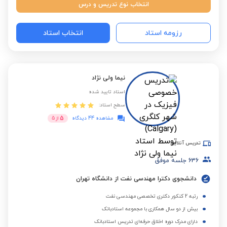
انتخاب نوع تدریس و درس
رزومه استاد
انتخاب استاد
نیما ولی نژاد
استاد تایید شده
سطح استاد:
5
مشاهده 44 دیدگاه
از
5
تدریس آنلاین
636
جلسه موفق
دانشجوی دکترا مهندسی نفت از دانشگاه تهران
رتبه 2 کنکور دکتری تخصصی مهندسی نفت
بیش از دو سال همکاری با مجموعه استادبانک
دارای مدرک دوره اخلاق حرفه‌ای تدریس استادبانک