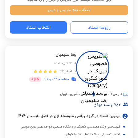
انتخاب نوع تدریس و درس
رزومه استاد
انتخاب استاد
رضا سلیمیان
استاد تایید شده
سطح استاد:
5
مشاهده 44 دیدگاه
از
5
تدریس آنلاین
تدریس حضوری
-
تهران
782
جلسه موفق
برترین استاد در گروه ریاضی متوسطه اول در فصل تابستان 1404
کارشناسی ارشد مهندسی مکانیک از دانشگاه صنعتی خواجه نصیرالدین طوسی
افتخار تحصیلی: مولف انتشارات خوشخوان