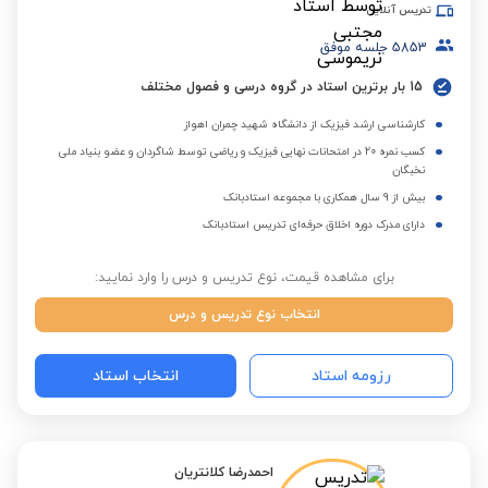
تدریس آنلاین
5853
جلسه موفق
15 بار برترین استاد در گروه درسی و فصول مختلف
کارشناسی ارشد فیزیک از دانشگاه شهید چمران اهواز
کسب نمره 20 در امتحانات نهایی فیزیک و ریاضی توسط شاگردان و عضو بنیاد ملی
نخبگان
بیش از 9 سال همکاری با مجموعه استادبانک
دارای مدرک دوره اخلاق حرفه‌ای تدریس استادبانک
برای مشاهده قیمت، نوع تدریس و درس را وارد نمایید:
انتخاب نوع تدریس و درس
رزومه استاد
انتخاب استاد
احمدرضا کلانتریان