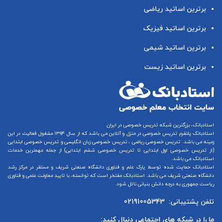
برترین اساتید ریاضی
برترین اساتید فیزیک
برترین اساتید شیمی
برترین اساتید زیست
استادبانک، بزرگترین شبکه تدریس خصوصی در ایران
استادبانک پلتفرم
تدریس خصوصی در منزل و آنلاین
می باشد که از سال ۱۳۹۴ مشغول فعالیت در این
زمینه می باشد.
تدریس خصوصی ریاضی
،
تدریس خصوصی زبان انگلیسی
و
تدریس خصوصی ابتدایی
(از
تدریس خصوصی اول ابتدایی
تا
تدریس خصوصی ششم ابتدایی
) از جمله مهمترین خدمات
استادبانک می باشد.
استادبانک حمایت شده توسط پارک علم و فناوری دانشگاه صنعتی شریف و مستقر در مرکز رشد
دانشگاه صنعتی شریف می باشد. استادبانک مفتخر است که توانسته، با تایید معاونت علمی و فناوری
ریاست جمهوری به درجه دانش بنیانی نائل شود.
تلفن پشتیبانی:
02191005343
ما را در شبکه های اجتماعی دنبال کنید: