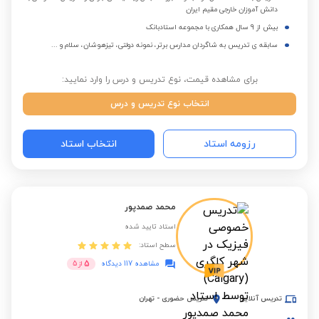
دانش آموزان خارجی مقیم ایران
بیش از 9 سال همکاری با مجموعه استادبانک
سابقه ی تدریس به شاگردان مدارس برتر، نمونه دولتی، تیزهوشان، سلام و ...
برای مشاهده قیمت، نوع تدریس و درس را وارد نمایید:
انتخاب نوع تدریس و درس
رزومه استاد
انتخاب استاد
محمد صمدپور
استاد تایید شده
سطح استاد:
5
مشاهده 117 دیدگاه
از
5
تدریس آنلاین
تدریس حضوری
-
تهران