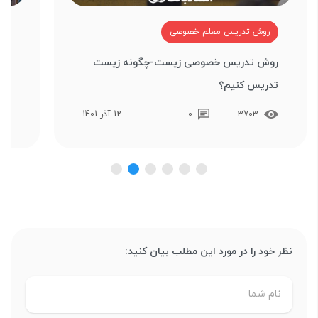
روش تدریس معلم خصوصی
ر
روش تدریس خصوصی زیست-چگونه زیست
رو
تدریس کنیم؟
تدر
3703
0
12 آذر 1401
نظر خود را در مورد این مطلب بیان کنید: